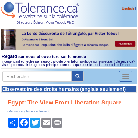
[
]
English
Directeur / Éditeur: Victor Teboul, Ph.D.
Regard
sur nous et ouverture sur le monde
Indépendant et neutre par rapport à toute orientation politique ou religieuse, Tolerance.ca
®
vise à promouvoir les grands principes démocratiques sur lesquels repose la tolérance.
Toggl
naviga
Observatoire des droits humains (anglais seulement)
Egypt: The View From Liberation Square
(Version anglaise seulement)
Partager
Facebook
Twitter
Email
Print