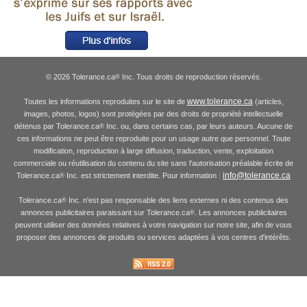
© 2026 Tolerance.ca
Inc. Tous droits de reproduction réservés.
®
www.tolerance.ca
Toutes les informations reproduites sur le site de
(articles,
images, photos, logos) sont protégées par des droits de propriété intellectuelle
détenus par Tolerance.ca
Inc. ou, dans certains cas, par leurs auteurs. Aucune de
®
ces informations ne peut être reproduite pour un usage autre que personnel. Toute
modification, reproduction à large diffusion, traduction, vente, exploitation
commerciale ou réutilisation du contenu du site sans l'autorisation préalable écrite de
info@tolerance.ca
Tolerance.ca
Inc. est strictement interdite. Pour information :
®
Tolerance.ca
Inc. n'est pas responsable des liens externes ni des contenus des
®
annonces publicitaires paraissant sur Tolerance.ca
. Les annonces publicitaires
®
peuvent utiliser des données relatives à votre navigation sur notre site, afin de vous
proposer des annonces de produits ou services adaptées à vos centres d'intérêts.