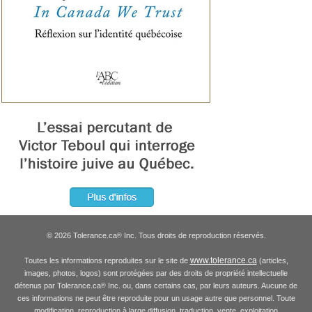
© 2026 Tolerance.ca
Inc. Tous droits de reproduction réservés.
®
www.tolerance.ca
Toutes les informations reproduites sur le site de
(articles,
images, photos, logos) sont protégées par des droits de propriété intellectuelle
détenus par Tolerance.ca
Inc. ou, dans certains cas, par leurs auteurs. Aucune de
®
ces informations ne peut être reproduite pour un usage autre que personnel. Toute
modification, reproduction à large diffusion, traduction, vente, exploitation