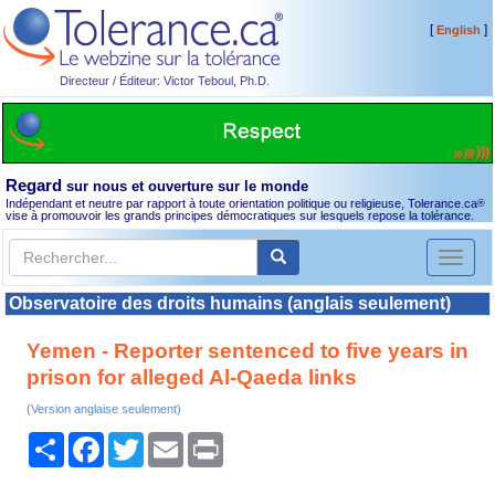
[
]
English
Directeur / Éditeur: Victor Teboul, Ph.D.
Regard
sur nous et ouverture sur le monde
Indépendant et neutre par rapport à toute orientation politique ou religieuse, Tolerance.ca
®
vise à promouvoir les grands principes démocratiques sur lesquels repose la tolérance.
Toggl
naviga
Observatoire des droits humains (anglais seulement)
Yemen - Reporter sentenced to five years in
prison for alleged Al-Qaeda links
(Version anglaise seulement)
Partager
Facebook
Twitter
Email
Print