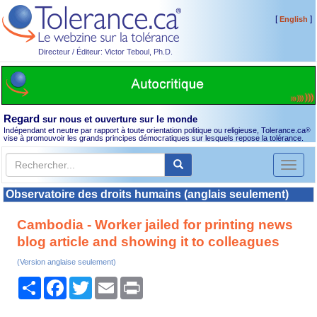
[
]
English
Directeur / Éditeur: Victor Teboul, Ph.D.
Regard
sur nous et ouverture sur le monde
Indépendant et neutre par rapport à toute orientation politique ou religieuse, Tolerance.ca
®
vise à promouvoir les grands principes démocratiques sur lesquels repose la tolérance.
Toggl
naviga
Observatoire des droits humains (anglais seulement)
Cambodia - Worker jailed for printing news
blog article and showing it to colleagues
(Version anglaise seulement)
Partager
Facebook
Twitter
Email
Print