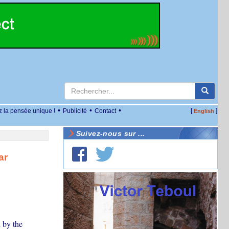
•
•
•
z la pensée unique !
Publicité
Contact
[
]
English
Suivez-nous sur ...
ar
 by the