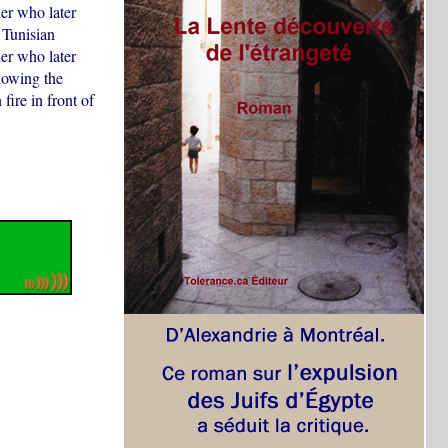
ler who later
 Tunisian
ler who later
llowing the
ire in front of