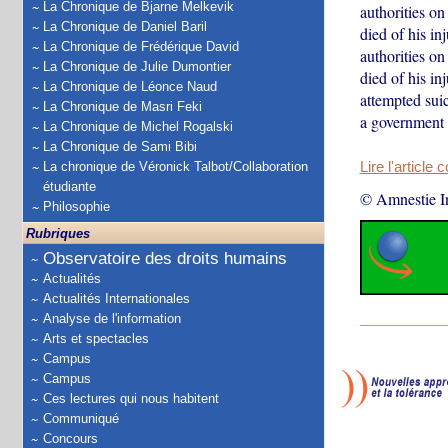
La Chronique de Bjarne Melkevik
authorities on
La Chronique de Daniel Baril
died of his i
La Chronique de Frédérique David
authorities on
La Chronique de Julie Dumontier
died of his in
La Chronique de Léonce Naud
attempted sui
La Chronique de Masri Feki
a government
La Chronique de Michel Rogalski
La Chronique de Sami Bibi
La chronique de Véronick Talbot/Collaboration
Lire l'article 
étudiante
© Amnestie In
Philosophie
Rubriques
Observatoire des droits humains
Actualités
Actualités Internationales
Analyse de l'information
Arts et spectacles
Campus
Campus
Ces lectures qui nous habitent
Communiqué
Concours