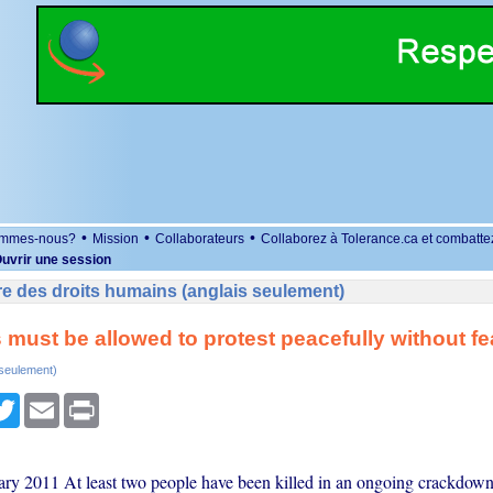
•
•
•
ommes-nous?
Mission
Collaborateurs
Collaborez à Tolerance.ca et combatte
uvrir une session
e des droits humains (anglais seulement)
 must be allowed to protest peacefully without fe
 seulement)
r
cebook
Twitter
Email
Print
ary 2011 At least two people have been killed in an ongoing crackdown