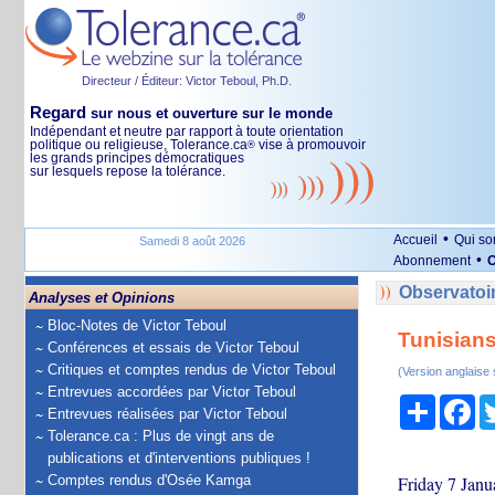
Directeur / Éditeur: Victor Teboul, Ph.D.
Regard
sur nous et ouverture sur le monde
Indépendant et neutre par rapport à toute orientation
politique ou religieuse, Tolerance.ca
vise à promouvoir
®
les grands principes démocratiques
sur lesquels repose la tolérance.
•
Accueil
Qui s
Samedi 8 août 2026
•
Abonnement
O
Observatoir
Analyses et Opinions
Bloc-Notes de Victor Teboul
Tunisians
Conférences et essais de Victor Teboul
Critiques et comptes rendus de Victor Teboul
(Version anglaise
Entrevues accordées par Victor Teboul
Partage
Fa
Entrevues réalisées par Victor Teboul
Tolerance.ca : Plus de vingt ans de
publications et d'interventions publiques !
Comptes rendus d'Osée Kamga
Friday 7 Janu