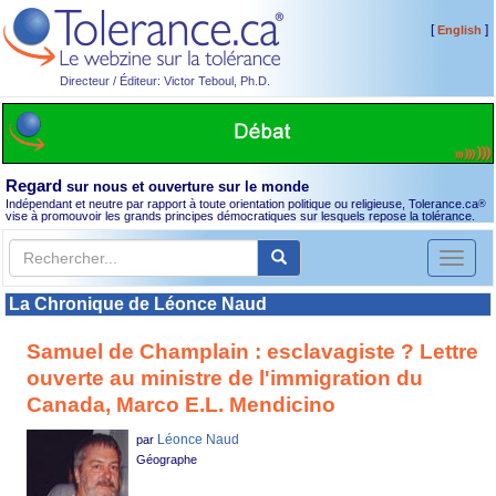
[
]
English
Directeur / Éditeur: Victor Teboul, Ph.D.
Regard
sur nous et ouverture sur le monde
Indépendant et neutre par rapport à toute orientation politique ou religieuse, Tolerance.ca
®
vise à promouvoir les grands principes démocratiques sur lesquels repose la tolérance.
Toggl
naviga
La Chronique de Léonce Naud
Samuel de Champlain : esclavagiste ? Lettre
ouverte au ministre de l'immigration du
Canada, Marco E.L. Mendicino
Léonce Naud
par
Géographe