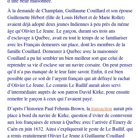
d’une belle maisonnée.
À la demande de Champlain, Guillaume Couillard et son épouse
Guillemette Hébert (fille de Louis Hébert et de Marie Rollet)
avaient déjà adopté deux jeunes Indiennes à peu près du même
âge qu’Olivier Le Jeune. Le garçon, durant ses trois ans
d’esclavage à Québec, avait eu tout le temps de se familiariser
avec les Français demeurés sur place, dont les membres de la
famille Couillard. Demeurer à Québec avec la maisonnée
Couillard a pu lui sembler un bien meilleur sort que celui de
reprendre sa vie d’esclave sur un navire corsaire. On peut penser
qu’il n’a pas manqué de le leur faire savoir. Enfin, il est bien
possible que ce soit de l’argent français qui ait défrayé le rachat
d’Olivier Le Jeune. Le commis Le Baillif aurait alors servi
d’intermédiaire auprès de son patron David Kirke, pour ensuite
remettre le garçon à ceux qui l’avaient payé.
D’après l’historien Paul Fehmiu-Brown, la
transaction
aurait pris
place à bord du navire de Kirke, question d’éviter de contrevenir
aux lois françaises de retour à Québec avec l’arrivée d’Emery de
Caën en juin 1632. Ainsi s’expliquerait le geste de Le Baillif, qui
a remis gratuitement Olivier Le Jeune à Guillaume Couillard