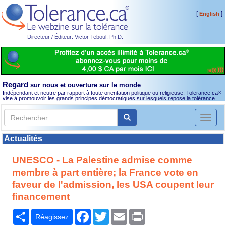
[
]
English
Directeur / Éditeur: Victor Teboul, Ph.D.
Regard
sur nous et ouverture sur le monde
Indépendant et neutre par rapport à toute orientation politique ou religieuse, Tolerance.ca
®
vise à promouvoir les grands principes démocratiques sur lesquels repose la tolérance.
Toggl
naviga
Actualités
UNESCO - La Palestine admise comme
membre à part entière; la France vote en
faveur de l'admission, les USA coupent leur
financement
Partager
Facebook
Twitter
Email
Print
Réagissez