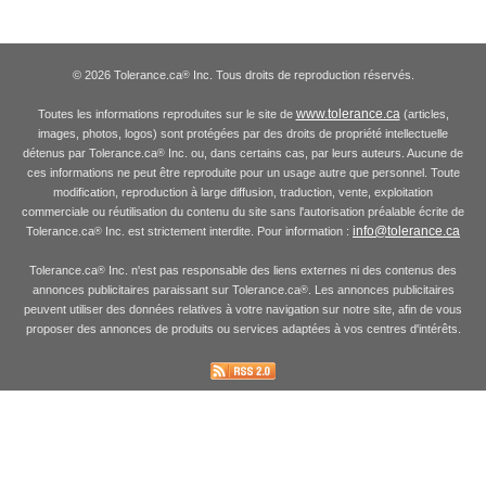
© 2026 Tolerance.ca
Inc. Tous droits de reproduction réservés.
®
www.tolerance.ca
Toutes les informations reproduites sur le site de
(articles,
images, photos, logos) sont protégées par des droits de propriété intellectuelle
détenus par Tolerance.ca
Inc. ou, dans certains cas, par leurs auteurs. Aucune de
®
ces informations ne peut être reproduite pour un usage autre que personnel. Toute
modification, reproduction à large diffusion, traduction, vente, exploitation
commerciale ou réutilisation du contenu du site sans l'autorisation préalable écrite de
info@tolerance.ca
Tolerance.ca
Inc. est strictement interdite. Pour information :
®
Tolerance.ca
Inc. n'est pas responsable des liens externes ni des contenus des
®
annonces publicitaires paraissant sur Tolerance.ca
. Les annonces publicitaires
®
peuvent utiliser des données relatives à votre navigation sur notre site, afin de vous
proposer des annonces de produits ou services adaptées à vos centres d'intérêts.