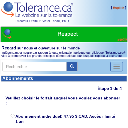
[
]
English
Directeur / Éditeur: Victor Teboul, Ph.D.
Regard
sur nous et ouverture sur le monde
Indépendant et neutre par rapport à toute orientation politique ou religieuse, Tolerance.ca
®
vise à promouvoir les grands principes démocratiques sur lesquels repose la tolérance.
Toggl
naviga
Abonnements
Étape 1 de 4
Veuillez choisir le forfait auquel vous voulez vous abonner
:
Abonnement individuel: 47,95 $ CAD. Accès illimité
1 an