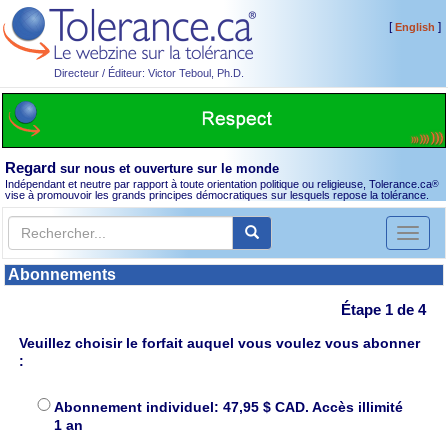
[
]
English
Directeur / Éditeur: Victor Teboul, Ph.D.
Regard
sur nous et ouverture sur le monde
Indépendant et neutre par rapport à toute orientation politique ou religieuse, Tolerance.ca
®
vise à promouvoir les grands principes démocratiques sur lesquels repose la tolérance.
Toggl
naviga
Abonnements
Étape 1 de 4
Veuillez choisir le forfait auquel vous voulez vous abonner
:
Abonnement individuel: 47,95 $ CAD. Accès illimité
1 an