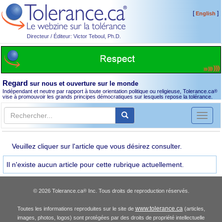
[
]
English
Directeur / Éditeur: Victor Teboul, Ph.D.
Regard
sur nous et ouverture sur le monde
Indépendant et neutre par rapport à toute orientation politique ou religieuse, Tolerance.ca
®
vise à promouvoir les grands principes démocratiques sur lesquels repose la tolérance.
Toggl
naviga
Veuillez cliquer sur l'article que vous désirez consulter.
Il n'existe aucun article pour cette rubrique actuellement.
© 2026 Tolerance.ca
Inc. Tous droits de reproduction réservés.
®
www.tolerance.ca
Toutes les informations reproduites sur le site de
(articles,
images, photos, logos) sont protégées par des droits de propriété intellectuelle