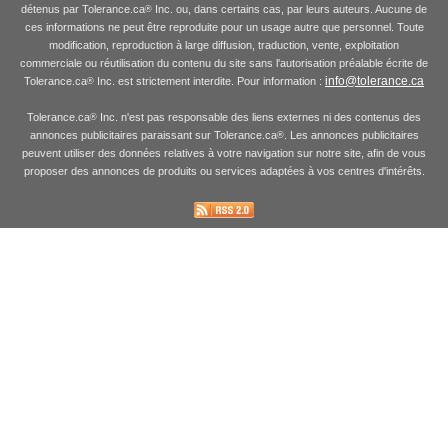
détenus par Tolerance.ca
Inc. ou, dans certains cas, par leurs auteurs. Aucune de
®
ces informations ne peut être reproduite pour un usage autre que personnel. Toute
modification, reproduction à large diffusion, traduction, vente, exploitation
commerciale ou réutilisation du contenu du site sans l'autorisation préalable écrite de
info@tolerance.ca
Tolerance.ca
Inc. est strictement interdite. Pour information :
®
Tolerance.ca
Inc. n'est pas responsable des liens externes ni des contenus des
®
annonces publicitaires paraissant sur Tolerance.ca
. Les annonces publicitaires
®
peuvent utiliser des données relatives à votre navigation sur notre site, afin de vous
proposer des annonces de produits ou services adaptées à vos centres d'intérêts.