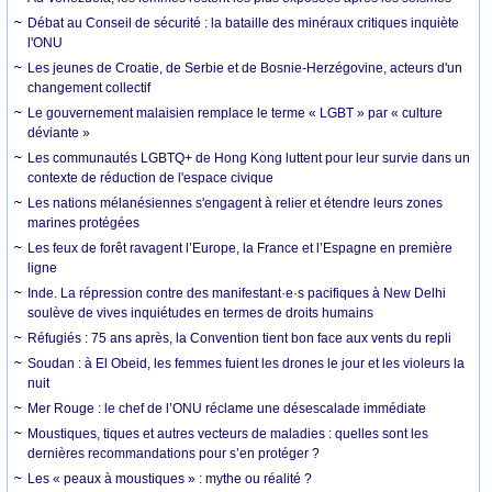
Débat au Conseil de sécurité : la bataille des minéraux critiques inquiète
l'ONU
Les jeunes de Croatie, de Serbie et de Bosnie-Herzégovine, acteurs d'un
changement collectif
Le gouvernement malaisien remplace le terme « LGBT » par « culture
déviante »
Les communautés LGBTQ+ de Hong Kong luttent pour leur survie dans un
contexte de réduction de l'espace civique
Les nations mélanésiennes s'engagent à relier et étendre leurs zones
marines protégées
Les feux de forêt ravagent l’Europe, la France et l’Espagne en première
ligne
Inde. La répression contre des manifestant·e·s pacifiques à New Delhi
soulève de vives inquiétudes en termes de droits humains
Réfugiés : 75 ans après, la Convention tient bon face aux vents du repli
Soudan : à El Obeid, les femmes fuient les drones le jour et les violeurs la
nuit
Mer Rouge : le chef de l’ONU réclame une désescalade immédiate
Moustiques, tiques et autres vecteurs de maladies : quelles sont les
dernières recommandations pour s’en protéger ?
Les « peaux à moustiques » : mythe ou réalité ?