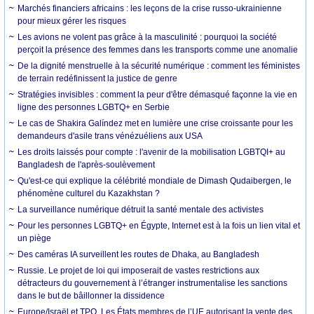
Marchés financiers africains : les leçons de la crise russo-ukrainienne
pour mieux gérer les risques
Les avions ne volent pas grâce à la masculinité : pourquoi la société
perçoit la présence des femmes dans les transports comme une anomalie
De la dignité menstruelle à la sécurité numérique : comment les féministes
de terrain redéfinissent la justice de genre
Stratégies invisibles : comment la peur d'être démasqué façonne la vie en
ligne des personnes LGBTQ+ en Serbie
Le cas de Shakira Galíndez met en lumière une crise croissante pour les
demandeurs d'asile trans vénézuéliens aux USA
Les droits laissés pour compte : l'avenir de la mobilisation LGBTQI+ au
Bangladesh de l'après-soulèvement
Qu'est-ce qui explique la célébrité mondiale de Dimash Qudaibergen, le
phénomène culturel du Kazakhstan ?
La surveillance numérique détruit la santé mentale des activistes
Pour les personnes LGBTQ+ en Égypte, Internet est à la fois un lien vital et
un piège
Des caméras IA surveillent les routes de Dhaka, au Bangladesh
Russie. Le projet de loi qui imposerait de vastes restrictions aux
détracteurs du gouvernement à l’étranger instrumentalise les sanctions
dans le but de bâillonner la dissidence
Europe/Israël et TPO. Les États membres de l’UE autorisant la vente des