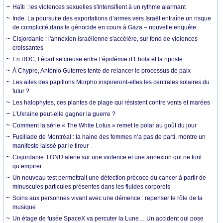
Haïti : les violences sexuelles s'intensifient à un rythme alarmant
Inde. La poursuite des exportations d’armes vers Israël entraîne un risque
de complicité dans le génocide en cours à Gaza – nouvelle enquête
Cisjordanie : l'annexion israélienne s'accélère, sur fond de violences
croissantes
En RDC, l’écart se creuse entre l’épidémie d’Ebola et la riposte
À Chypre, António Guterres tente de relancer le processus de paix
Les ailes des papillons Morpho inspireront-elles les centrales solaires du
futur ?
Les halophytes, ces plantes de plage qui résistent contre vents et marées
L’Ukraine peut-elle gagner la guerre ?
Comment la série « The White Lotus » remet le polar au goût du jour
Fusillade de Montréal : la haine des femmes n’a pas de parti, montre un
manifeste laissé par le tireur
Cisjordanie: l’ONU alerte sur une violence et une annexion qui ne font
qu’empirer
Un nouveau test permettrait une détection précoce du cancer à partir de
minuscules particules présentes dans les fluides corporels
Soins aux personnes vivant avec une démence : repenser le rôle de la
musique
Un étage de fusée SpaceX va percuter la Lune… Un accident qui pose