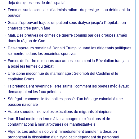
déjà des questions de droit spatial
Femmes sur les conseils d’administration : du prestige… au détriment du
pouvoir
Gaza : l'éprouvant trajet d'un patient sous dialyse jusqu'à l'hôpital… en
charrette tirée par un âne
Mali. Des preuves de crimes de guerre commis par des groupes armés
dans la région de Gao
Des empereurs romains à Donald Trump : quand les dirigeants politiques
se montrent dans les enceintes sportives
Forces de l’ordre et recours aux armes : comment la Révolution française
a posé les termes du débat
Une icône méconnue du marronnage : Selomoh del Castilho et le
capitaine Broos
Ils prétendaient revenir de Terre sainte : comment les poètes médiévaux
démasquaient les faux pèlerins
Sénégal : comment le football est passé d’un héritage colonial à une
passion nationale
Arabie saoudite : nouvelles exécutions de migrants éthiopiens
Iran. Il faut mettre un terme à la campagne d’exécutions et de
condamnations à mort arbitraires de manifestant·e·s
Algérie. Les autorités doivent immédiatement annuler la décision
prononçant la dissolution d’un syndicat indépendant du personnel