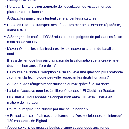
Portugal. L’interdiction générale de l’occultation du visage menace
plusieurs droits humains
À Gaza, les agriculteurs tentent de relancer leurs cultures
Ebola en RDC : le transport des dépouilles menace d'étendre l'épidémie,
alerte l'ONU
À Shanghai, le chef de l’ONU refuse qu’une poignée de puissances fasse
main basse sur l’IA
Moyen-Orient : les infrastructures civiles, nouveau champ de bataille du
conflit
Il n'y a de lien que humain : la raison de la valorisation de la créativité et
des liens humains à l'ère de l'IA
La course de l'Inde à l'adoption de l'IA soulève une question plus profonde
: comment la technologie peut-elle respecter les droits humains ?
Au Bénin, des réfugiés reconstruisent leur vie grâce à la solidarité
La faim s’aggrave pour les familles déplacées à El Obeid, au Soudan
UE/Tunisie. Trois années de coopération entre l’UE et la Tunisie en
matière de migration
Pourquoi respire-t-on surtout par une seule narine ?
« En tout cas, ce n’était pas une licorne… » Des sociologues ont interrogé
130 chasseurs de Bigfoot
À quoi servent les grosses boules orange suspendues aux lignes