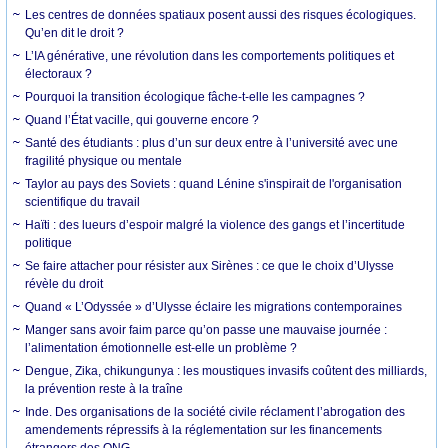
Les centres de données spatiaux posent aussi des risques écologiques.
Qu’en dit le droit ?
L’IA générative, une révolution dans les comportements politiques et
électoraux ?
Pourquoi la transition écologique fâche-t-elle les campagnes ?
Quand l’État vacille, qui gouverne encore ?
Santé des étudiants : plus d’un sur deux entre à l’université avec une
fragilité physique ou mentale
Taylor au pays des Soviets : quand Lénine s'inspirait de l'organisation
scientifique du travail
Haïti : des lueurs d’espoir malgré la violence des gangs et l’incertitude
politique
Se faire attacher pour résister aux Sirènes : ce que le choix d’Ulysse
révèle du droit
Quand « L’Odyssée » d’Ulysse éclaire les migrations contemporaines
Manger sans avoir faim parce qu’on passe une mauvaise journée :
l’alimentation émotionnelle est-elle un problème ?
Dengue, Zika, chikungunya : les moustiques invasifs coûtent des milliards,
la prévention reste à la traîne
Inde. Des organisations de la société civile réclament l’abrogation des
amendements répressifs à la réglementation sur les financements
étrangers des ONG