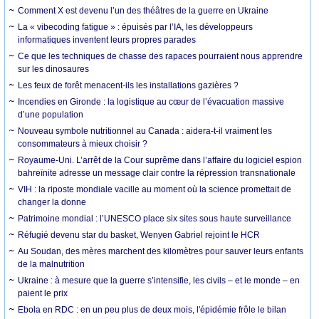
Comment X est devenu l’un des théâtres de la guerre en Ukraine
La « vibecoding fatigue » : épuisés par l’IA, les développeurs
informatiques inventent leurs propres parades
Ce que les techniques de chasse des rapaces pourraient nous apprendre
sur les dinosaures
Les feux de forêt menacent-ils les installations gazières ?
Incendies en Gironde : la logistique au cœur de l’évacuation massive
d’une population
Nouveau symbole nutritionnel au Canada : aidera-t-il vraiment les
consommateurs à mieux choisir ?
Royaume-Uni. L’arrêt de la Cour suprême dans l’affaire du logiciel espion
bahreïnite adresse un message clair contre la répression transnationale
VIH : la riposte mondiale vacille au moment où la science promettait de
changer la donne
Patrimoine mondial : l’UNESCO place six sites sous haute surveillance
Réfugié devenu star du basket, Wenyen Gabriel rejoint le HCR
Au Soudan, des mères marchent des kilomètres pour sauver leurs enfants
de la malnutrition
Ukraine : à mesure que la guerre s’intensifie, les civils – et le monde – en
paient le prix
Ebola en RDC : en un peu plus de deux mois, l'épidémie frôle le bilan