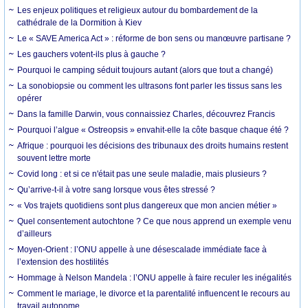
Les enjeux politiques et religieux autour du bombardement de la
cathédrale de la Dormition à Kiev
Le « SAVE America Act » : réforme de bon sens ou manœuvre partisane ?
Les gauchers votent-ils plus à gauche ?
Pourquoi le camping séduit toujours autant (alors que tout a changé)
La sonobiopsie ou comment les ultrasons font parler les tissus sans les
opérer
Dans la famille Darwin, vous connaissiez Charles, découvrez Francis
Pourquoi l’algue « Ostreopsis » envahit-elle la côte basque chaque été ?
Afrique : pourquoi les décisions des tribunaux des droits humains restent
souvent lettre morte
Covid long : et si ce n'était pas une seule maladie, mais plusieurs ?
Qu’arrive-t-il à votre sang lorsque vous êtes stressé ?
« Vos trajets quotidiens sont plus dangereux que mon ancien métier »
Quel consentement autochtone ? Ce que nous apprend un exemple venu
d’ailleurs
Moyen-Orient : l’ONU appelle à une désescalade immédiate face à
l’extension des hostilités
Hommage à Nelson Mandela : l’ONU appelle à faire reculer les inégalités
Comment le mariage, le divorce et la parentalité influencent le recours au
travail autonome