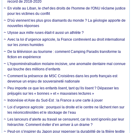
record de 2018-2020
En visite au Liban, le chef des droits de l'homme de l'ONU réclame justice
pour les victimes du conflit
D'où viennent les plus gros diamants du monde ? La géologie apporte de
nouvelles réponses
Ulysse aux mille ruses était-il aussi un athlète ?
Avec la loi d’urgence agricole, la France contrevient au droit international
sur les zones humides
De la télévision au tourisme : comment Camping Paradis transforme la
fiction en expérience
L’hypominéralisation molaire-incisive, une anomalie dentaire mal connue
qui touche des millions d’enfants
Comment la présence de MSC Croisières dans les ports français est
devenue un enjeu de souveraineté nationale
Peu importe ce que les enfants lisent, tant qu’ils lisent ? Dépasser les
préjugés sur les « bonnes » et « mauvaises lectures »
Indonésie et Asie du Sud-Est : la France a une carte à jouer
Loi d’urgence agricole : pourquoi la droite et le centre ne lâchent rien sur
les néonicotinoïdes et le stockage de l’eau
Les lanceurs d’alerte au travail se censurent, car ils sont ignorés par leur
hiérarchie. Comment éviter d’en arriver à un drame ?
Peut-on s’inspirer du Japon pour repenser la durabilité de la filière textile