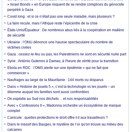
« Israel Bonds » en Europe risquent de se rendre complices du génocide
perpétré à Gaza
Covid long : et si ce n’était pas une seule maladie, mais plusieurs ?
La faim recule, mais l’Afrique reste l’épicentre de la crise
États-Unis/Équateur : De nombreux abus liés à la coopération en matière
de sécurité
Ukraine : l’ONU dénonce une hausse spectaculaire du nombre de
victimes civiles
Gaza : cessez-le-feu ou pas, les Palestiniens ne sont en sécurité nulle part
Syrie : António Guterres à Damas, à l'heure de vérité pour la transition
Ebola en RDC : l’OMS alerte sur une épidémie « qui ne fait que
commencer »
Naufrages au large de la Mauritanie : 144 morts ou disparus
Dans « Histoire de jouets 5 », c’est la technologie vs les jouets – un
dilemme auquel les familles sont aussi confrontées
On expédie au Sud nos déchets… et nos responsabilités
Avec « Confessions II », Madonna orchestre un écosystème de marque
complet
Canicule : quelles protections le droit offre-t-il aux travailleurs ?
Dans le massif des Bauges, le mystère de l’or qu'on trouve au milieu des
calcaires