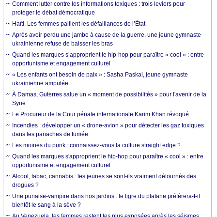
Comment lutter contre les informations toxiques : trois leviers pour
protéger le débat démocratique
Haïti. Les femmes pallient les défaillances de l’État
Après avoir perdu une jambe à cause de la guerre, une jeune gymnaste
ukrainienne refuse de baisser les bras
Quand les marques s’approprient le hip-hop pour paraître « cool » : entre
opportunisme et engagement culturel
« Les enfants ont besoin de paix » : Sasha Paskal, jeune gymnaste
ukrainienne amputée
À Damas, Guterres salue un « moment de possibilités » pour l'avenir de la
Syrie
Le Procureur de la Cour pénale internationale Karim Khan révoqué
Incendies : développer un « drone-avion » pour détecter les gaz toxiques
dans les panaches de fumée
Les moines du punk : connaissez-vous la culture straight edge ?
Quand les marques s'approprient le hip-hop pour paraître « cool » : entre
opportunisme et engagement culturel
Alcool, tabac, cannabis : les jeunes se sont-ils vraiment détournés des
drogues ?
Une punaise-vampire dans nos jardins : le tigre du platane préférera-t-il
bientôt le sang à la sève ?
Au Venezuela, les femmes restent les plus exposées après les séismes