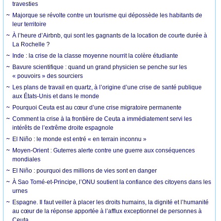
travesties
Majorque se révolte contre un tourisme qui dépossède les habitants de
leur territoire
À l’heure d’Airbnb, qui sont les gagnants de la location de courte durée à
La Rochelle ?
Inde : la crise de la classe moyenne nourrit la colère étudiante
Bavure scientifique : quand un grand physicien se penche sur les
« pouvoirs » des sourciers
Les plans de travail en quartz, à l’origine d’une crise de santé publique
aux États-Unis et dans le monde
Pourquoi Ceuta est au cœur d’une crise migratoire permanente
Comment la crise à la frontière de Ceuta a immédiatement servi les
intérêts de l’extrême droite espagnole
El Niño : le monde est entré « en terrain inconnu »
Moyen-Orient : Guterres alerte contre une guerre aux conséquences
mondiales
El Niño : pourquoi des millions de vies sont en danger
À Sao Tomé-et-Principe, l’ONU soutient la confiance des citoyens dans les
urnes
Espagne. Il faut veiller à placer les droits humains, la dignité et l’humanité
au cœur de la réponse apportée à l’afflux exceptionnel de personnes à
Ceuta