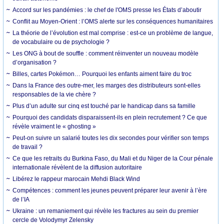
Accord sur les pandémies : le chef de l'OMS presse les États d’aboutir
Conflit au Moyen-Orient : l’OMS alerte sur les conséquences humanitaires
La théorie de l’évolution est mal comprise : est-ce un problème de langue,
de vocabulaire ou de psychologie ?
Les ONG à bout de souffle : comment réinventer un nouveau modèle
d’organisation ?
Billes, cartes Pokémon… Pourquoi les enfants aiment faire du troc
Dans la France des outre-mer, les marges des distributeurs sont-elles
responsables de la vie chère ?
Plus d’un adulte sur cinq est touché par le handicap dans sa famille
Pourquoi des candidats disparaissent-ils en plein recrutement ? Ce que
révèle vraiment le « ghosting »
Peut-on suivre un salarié toutes les dix secondes pour vérifier son temps
de travail ?
Ce que les retraits du Burkina Faso, du Mali et du Niger de la Cour pénale
internationale révèlent de la diffusion autoritaire
Libérez le rappeur marocain Mehdi Black Wind
Compétences : comment les jeunes peuvent préparer leur avenir à l’ère
de l’IA
Ukraine : un remaniement qui révèle les fractures au sein du premier
cercle de Volodymyr Zelensky