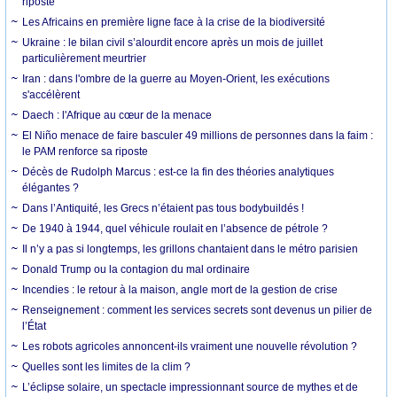
riposte
Les Africains en première ligne face à la crise de la biodiversité
Ukraine : le bilan civil s’alourdit encore après un mois de juillet
particulièrement meurtrier
Iran : dans l'ombre de la guerre au Moyen-Orient, les exécutions
s'accélèrent
Daech : l'Afrique au cœur de la menace
El Niño menace de faire basculer 49 millions de personnes dans la faim :
le PAM renforce sa riposte
Décès de Rudolph Marcus : est-ce la fin des théories analytiques
élégantes ?
Dans l’Antiquité, les Grecs n’étaient pas tous bodybuildés !
De 1940 à 1944, quel véhicule roulait en l’absence de pétrole ?
Il n’y a pas si longtemps, les grillons chantaient dans le métro parisien
Donald Trump ou la contagion du mal ordinaire
Incendies : le retour à la maison, angle mort de la gestion de crise
Renseignement : comment les services secrets sont devenus un pilier de
l’État
Les robots agricoles annoncent-ils vraiment une nouvelle révolution ?
Quelles sont les limites de la clim ?
L’éclipse solaire, un spectacle impressionnant source de mythes et de