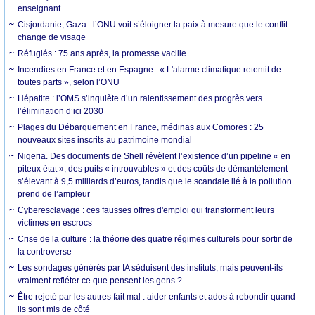
enseignant
Cisjordanie, Gaza : l’ONU voit s’éloigner la paix à mesure que le conflit
change de visage
Réfugiés : 75 ans après, la promesse vacille
Incendies en France et en Espagne : « L'alarme climatique retentit de
toutes parts », selon l’ONU
Hépatite : l’OMS s’inquiète d’un ralentissement des progrès vers
l’élimination d’ici 2030
Plages du Débarquement en France, médinas aux Comores : 25
nouveaux sites inscrits au patrimoine mondial
Nigeria. Des documents de Shell révèlent l’existence d’un pipeline « en
piteux état », des puits « introuvables » et des coûts de démantèlement
s’élevant à 9,5 milliards d’euros, tandis que le scandale lié à la pollution
prend de l’ampleur
Cyberesclavage : ces fausses offres d'emploi qui transforment leurs
victimes en escrocs
Crise de la culture : la théorie des quatre régimes culturels pour sortir de
la controverse
Les sondages générés par IA séduisent des instituts, mais peuvent-ils
vraiment refléter ce que pensent les gens ?
Être rejeté par les autres fait mal : aider enfants et ados à rebondir quand
ils sont mis de côté