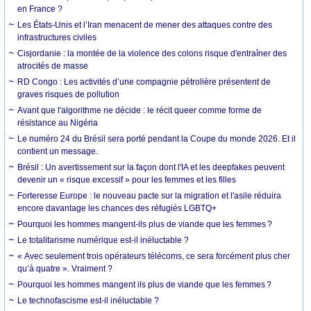
en France ?
Les États-Unis et l’Iran menacent de mener des attaques contre des
infrastructures civiles
Cisjordanie : la montée de la violence des colons risque d'entraîner des
atrocités de masse
RD Congo : Les activités d’une compagnie pétrolière présentent de
graves risques de pollution
Avant que l'algorithme ne décide : le récit queer comme forme de
résistance au Nigéria
Le numéro 24 du Brésil sera porté pendant la Coupe du monde 2026. Et il
contient un message.
Brésil : Un avertissement sur la façon dont l'IA et les deepfakes peuvent
devenir un « risque excessif » pour les femmes et les filles
Forteresse Europe : le nouveau pacte sur la migration et l'asile réduira
encore davantage les chances des réfugiés LGBTQ+
Pourquoi les hommes mangent-ils plus de viande que les femmes ?
Le totalitarisme numérique est-il inéluctable ?
« Avec seulement trois opérateurs télécoms, ce sera forcément plus cher
qu’à quatre ». Vraiment ?
Pourquoi les hommes mangent ils plus de viande que les femmes ?
Le technofascisme est-il inéluctable ?