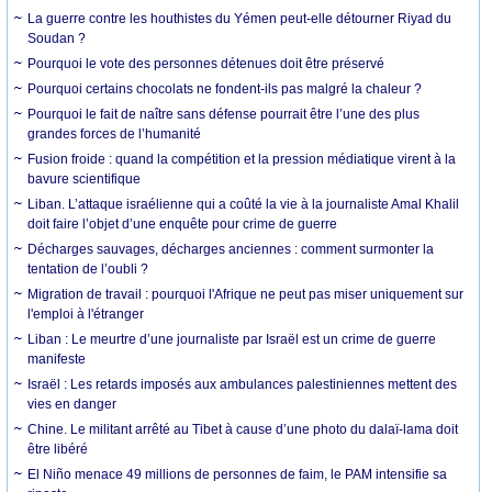
La guerre contre les houthistes du Yémen peut-elle détourner Riyad du
Soudan ?
Pourquoi le vote des personnes détenues doit être préservé
Pourquoi certains chocolats ne fondent-ils pas malgré la chaleur ?
Pourquoi le fait de naître sans défense pourrait être l’une des plus
grandes forces de l’humanité
Fusion froide : quand la compétition et la pression médiatique virent à la
bavure scientifique
Liban. L’attaque israélienne qui a coûté la vie à la journaliste Amal Khalil
doit faire l’objet d’une enquête pour crime de guerre
Décharges sauvages, décharges anciennes : comment surmonter la
tentation de l’oubli ?
Migration de travail : pourquoi l'Afrique ne peut pas miser uniquement sur
l'emploi à l'étranger
Liban : Le meurtre d’une journaliste par Israël est un crime de guerre
manifeste
Israël : Les retards imposés aux ambulances palestiniennes mettent des
vies en danger
Chine. Le militant arrêté au Tibet à cause d’une photo du dalaï-lama doit
être libéré
El Niño menace 49 millions de personnes de faim, le PAM intensifie sa