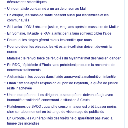
découvertes scientifiques
Un journaliste condamné à un an de prison au Mali
En Afrique, les soins de santé passent aussi par les familles et les
communautés
Sri Lanka : l’ONU réclame justice, vingt ans après le massacre de Muttur
En Somalie, l'IA aide le PAM à anticiper la faim et mieux cibler l'aide
Pourquoi les singes gèrent mieux les conflits que nous
Pour protéger les oiseaux, les vitres anti-collision doivent devenir la
norme
Malaisie : le renvoi forcé de réfugiés du Myanmar met des vies en danger
En RDC, l’épidémie d’Ebola sans précédent propulse la recherche de
nouveaux traitements
Afghanistan : les coupes dans l’aide aggravent la malnutrition infantile
Liban : six ans après l'explosion du port de Beyrouth, la quête de justice
reste inachevée
Union européenne. Les dirigeant·e·s européens doivent réagir avec
humanité et solidarité concernant la situation à Ceuta
Plateformes de SVOD : quand le consommateur est prêt à payer moins
cher son abonnement en échange du visionnage de publicités
En Gironde, les vulnérabilités des forêts ne disparaîtront pas avec la
fumée des incendies