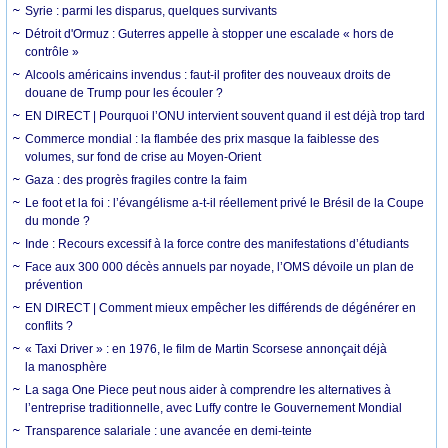
Syrie : parmi les disparus, quelques survivants
Détroit d'Ormuz : Guterres appelle à stopper une escalade « hors de
contrôle »
Alcools américains invendus : faut-il profiter des nouveaux droits de
douane de Trump pour les écouler ?
EN DIRECT | Pourquoi l’ONU intervient souvent quand il est déjà trop tard
Commerce mondial : la flambée des prix masque la faiblesse des
volumes, sur fond de crise au Moyen-Orient
Gaza : des progrès fragiles contre la faim
Le foot et la foi : l’évangélisme a-t-il réellement privé le Brésil de la Coupe
du monde ?
Inde : Recours excessif à la force contre des manifestations d’étudiants
Face aux 300 000 décès annuels par noyade, l’OMS dévoile un plan de
prévention
EN DIRECT | Comment mieux empêcher les différends de dégénérer en
conflits ?
« Taxi Driver » : en 1976, le film de Martin Scorsese annonçait déjà
la manosphère
La saga One Piece peut nous aider à comprendre les alternatives à
l’entreprise traditionnelle, avec Luffy contre le Gouvernement Mondial
Transparence salariale : une avancée en demi-teinte