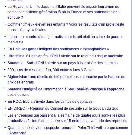
Le Royaume-Uni, le Japon et l’Italie peuvent-ils réussir leur avion de
combat de sixième génération là où la France et ses partenaires ont
échoué ?
Comment mieux élever ses enfants ? Voici les résultats d'un projet testé
dans huit pays africains
Liban : Le meurtre d’une journaliste par Israël était un crime de guerre
manifeste
En Haïti, les gangs infligent des souffrances « inimaginables »
Hiroshima, 81 ans après : l'ONU alerte sur le retour du risque nucléaire
Soudan du Sud : l’ONU alerte sur un pays à la croisée des chemins
300 jours de cessez-le-feu, 300 enfants tués à Gaza
Afghanistan : une récolte de blé prometteuse menacée par la hausse du
prix des engrais
Soutenir l’intégrité de l’information à Sao Tomé-et-Principe à l’approche
des élections
En RDC, Ebola s’invite dans les camps de déplacés
EN DIRECT - Réunion du Conseil de sécurité sur le Soudan du Sud
Les entreprises qui passent à la semaine de quatre jours sont-elles plus
productives ? Une étude menée sur 15 entreprises apporte des réponses
Quand la paix devient suspecte : pourquoi Peter Thiel voit le pape comme
l’Antéchrist