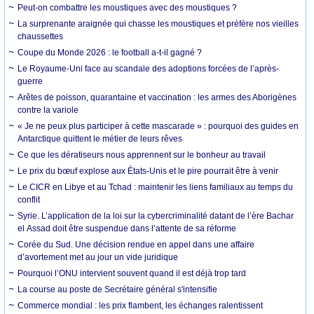
Peut-on combattre les moustiques avec des moustiques ?
La surprenante araignée qui chasse les moustiques et préfère nos vieilles
chaussettes
Coupe du Monde 2026 : le football a-t-il gagné ?
Le Royaume-Uni face au scandale des adoptions forcées de l’après-
guerre
Arêtes de poisson, quarantaine et vaccination : les armes des Aborigènes
contre la variole
« Je ne peux plus participer à cette mascarade » : pourquoi des guides en
Antarctique quittent le métier de leurs rêves
Ce que les dératiseurs nous apprennent sur le bonheur au travail
Le prix du bœuf explose aux États-Unis et le pire pourrait être à venir
Le CICR en Libye et au Tchad : maintenir les liens familiaux au temps du
conflit
Syrie. L’application de la loi sur la cybercriminalité datant de l’ère Bachar
el Assad doit être suspendue dans l’attente de sa réforme
Corée du Sud. Une décision rendue en appel dans une affaire
d’avortement met au jour un vide juridique
Pourquoi l’ONU intervient souvent quand il est déjà trop tard
La course au poste de Secrétaire général s'intensifie
Commerce mondial : les prix flambent, les échanges ralentissent