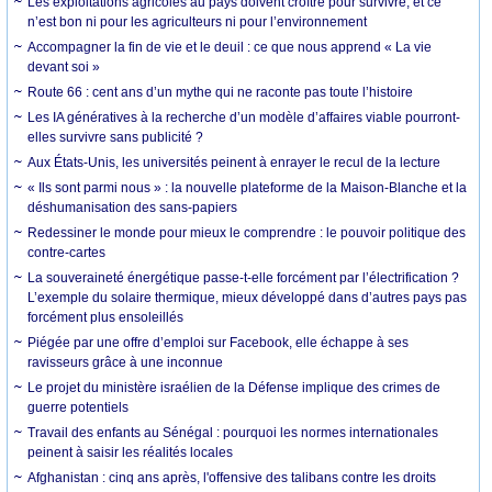
Les exploitations agricoles au pays doivent croître pour survivre, et ce
n’est bon ni pour les agriculteurs ni pour l’environnement
Accompagner la fin de vie et le deuil : ce que nous apprend « La vie
devant soi »
Route 66 : cent ans d’un mythe qui ne raconte pas toute l’histoire
Les IA génératives à la recherche d’un modèle d’affaires viable pourront-
elles survivre sans publicité ?
Aux États-Unis, les universités peinent à enrayer le recul de la lecture
« Ils sont parmi nous » : la nouvelle plateforme de la Maison-Blanche et la
déshumanisation des sans-papiers
Redessiner le monde pour mieux le comprendre : le pouvoir politique des
contre-cartes
La souveraineté énergétique passe-t-elle forcément par l’électrification ?
L’exemple du solaire thermique, mieux développé dans d’autres pays pas
forcément plus ensoleillés
Piégée par une offre d’emploi sur Facebook, elle échappe à ses
ravisseurs grâce à une inconnue
Le projet du ministère israélien de la Défense implique des crimes de
guerre potentiels
Travail des enfants au Sénégal : pourquoi les normes internationales
peinent à saisir les réalités locales
Afghanistan : cinq ans après, l'offensive des talibans contre les droits