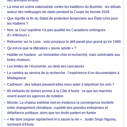
des animaux errants
La mise en scène nationaliste contre les traditions du Bushido : les débats
autour des nettoyages de stade pendant la Coupe du monde 2026
Que signifie la fin du Statut de protection temporaire aux États-Unis pour
les Haïtiens ?
Non, la Cour suprême n'a pas qualifié les Canadiens unilingues
d'« inférieurs »
Retourner sur la Lune : voici pourquoi le défi parait plus grand qu’en 1969
Qu’est-ce que la littérature « jeune adulte » ?
Habiter en hauteur : un immobilier cher et recherché, mais vulnérable aux
fortes chaleurs
Les limites de l’économie, au-delà des caricatures
La caméra au service de la recherche : l’expérience d’un documentaire à
Madagascar
Cadmium : des laitues peuvent-elles nous aider à dépolluer les sols ?
80 milliards de dollars promis à la Côte d’Ivoire : ce que les marchés
voient avant les agences de notation
Monde. La chaleur extrême met en évidence la convergence mortelle
entre changement climatique, cupidité des grandes entreprises et
défaillance politique, alors que les droits partent en fumée
« Me faire soigner rapidement m’a sauvé la vie » : Justin Singo Nguma,
survivant d’Ebola