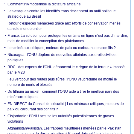
Comment l'IA modernise la dictature africaine
Les attaques contre les identités trans deviennent un outil politique
stratégique au Brésil
Retour d'espèces menacées grâce aux efforts de conservation menés
dans le monde entier
France. La solution pour protéger les enfants en ligne n’est pas d’interdire,
mais de modifier la conception des plateformes
Les minéraux critiques, moteurs de paix ou carburant des conflits ?
Nicaragua : l'ONU déplore de nouvelles atteintes aux droits civils et
politiques
RDC : des experts de l'ONU dénoncent le « règne de la terreur » imposé
par le M23
Feu vert pour des routes plus sûres : l'ONU veut réduire de moitié le
nombre de morts et blessés
Du lithium au nickel : comment l’ONU aide à tirer le meilleur parti des
minéraux critiques
EN DIRECT du Conseil de sécurité | Les minéraux critiques, moteurs de
paix ou carburant des conflits ?
Cisjordanie : l’ONU accuse les autorités palestiniennes de graves
violations
Afghanistan/Pakistan. Les frappes meurtrières menées par le Pakistan
contre un centre de désintoxication à Kaboul doivent faire l’objet d’une