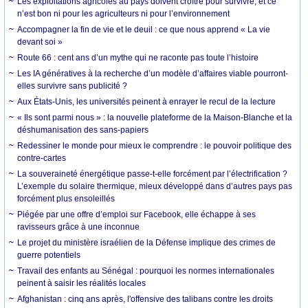
Les exploitations agricoles au pays doivent croître pour survivre, et ce
n’est bon ni pour les agriculteurs ni pour l’environnement
Accompagner la fin de vie et le deuil : ce que nous apprend « La vie
devant soi »
Route 66 : cent ans d’un mythe qui ne raconte pas toute l’histoire
Les IA génératives à la recherche d’un modèle d’affaires viable pourront-
elles survivre sans publicité ?
Aux États-Unis, les universités peinent à enrayer le recul de la lecture
« Ils sont parmi nous » : la nouvelle plateforme de la Maison-Blanche et la
déshumanisation des sans-papiers
Redessiner le monde pour mieux le comprendre : le pouvoir politique des
contre-cartes
La souveraineté énergétique passe-t-elle forcément par l’électrification ?
L’exemple du solaire thermique, mieux développé dans d’autres pays pas
forcément plus ensoleillés
Piégée par une offre d’emploi sur Facebook, elle échappe à ses
ravisseurs grâce à une inconnue
Le projet du ministère israélien de la Défense implique des crimes de
guerre potentiels
Travail des enfants au Sénégal : pourquoi les normes internationales
peinent à saisir les réalités locales
Afghanistan : cinq ans après, l'offensive des talibans contre les droits