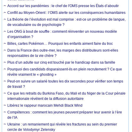
Accord sur les pandémies : le chef de l'OMS presse les États d’aboutir
Conflit au Moyen-Orient : l’OMS alerte sur les conséquences humanitaires
La théorie de l’évolution est mal comprise : est-ce un problème de langue,
de vocabulaire ou de psychologie ?
Les ONG à bout de souffle : comment réinventer un nouveau modèle
d’organisation ?
Billes, cartes Pokémon… Pourquoi les enfants aiment faire du troc
Dans la France des outre-mer, les marges des distributeurs sont-elles
responsables de la vie chère ?
Plus d’un adulte sur cinq est touché par le handicap dans sa famille
Pourquoi des candidats disparaissent-ils en plein recrutement ? Ce que
révèle vraiment le « ghosting »
Peut-on suivre un salarié toutes les dix secondes pour vérifier son temps
de travail ?
Ce que les retraits du Burkina Faso, du Mali et du Niger de la Cour pénale
internationale révèlent de la diffusion autoritaire
Libérez le rappeur marocain Mehdi Black Wind
Compétences : comment les jeunes peuvent préparer leur avenir à l’ère
de l’IA
Ukraine : un remaniement qui révèle les fractures au sein du premier
cercle de Volodymyr Zelensky