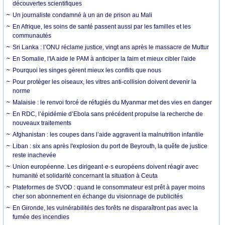
découvertes scientifiques
Un journaliste condamné à un an de prison au Mali
En Afrique, les soins de santé passent aussi par les familles et les
communautés
Sri Lanka : l’ONU réclame justice, vingt ans après le massacre de Muttur
En Somalie, l'IA aide le PAM à anticiper la faim et mieux cibler l'aide
Pourquoi les singes gèrent mieux les conflits que nous
Pour protéger les oiseaux, les vitres anti-collision doivent devenir la
norme
Malaisie : le renvoi forcé de réfugiés du Myanmar met des vies en danger
En RDC, l’épidémie d’Ebola sans précédent propulse la recherche de
nouveaux traitements
Afghanistan : les coupes dans l’aide aggravent la malnutrition infantile
Liban : six ans après l'explosion du port de Beyrouth, la quête de justice
reste inachevée
Union européenne. Les dirigeant·e·s européens doivent réagir avec
humanité et solidarité concernant la situation à Ceuta
Plateformes de SVOD : quand le consommateur est prêt à payer moins
cher son abonnement en échange du visionnage de publicités
En Gironde, les vulnérabilités des forêts ne disparaîtront pas avec la
fumée des incendies