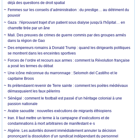
déjà des questions de droit spatial
Femmes sur les conseils d’administration : du prestige… au détriment du
pouvoir
Gaza : l'éprouvant trajet d'un patient sous dialyse jusqu'à l'hôpital… en
charrette tirée par un âne
Mali. Des preuves de crimes de guerre commis par des groupes armés
dans la région de Gao
Des empereurs romains à Donald Trump : quand les dirigeants politiques
se montrent dans les enceintes sportives
Forces de l’ordre et recours aux armes : comment la Révolution française
a posé les termes du débat
Une icône méconnue du marronnage : Selomoh del Castilho et le
capitaine Broos
Ils prétendaient revenir de Terre sainte : comment les poètes médiévaux
démasquaient les faux pèlerins
Sénégal : comment le football est passé d’un héritage colonial à une
passion nationale
Arabie saoudite : nouvelles exécutions de migrants éthiopiens
Iran. Il faut mettre un terme à la campagne d’exécutions et de
condamnations à mort arbitraires de manifestant·e·s
Algérie. Les autorités doivent immédiatement annuler la décision
prononçant la dissolution d’un syndicat indépendant du personnel