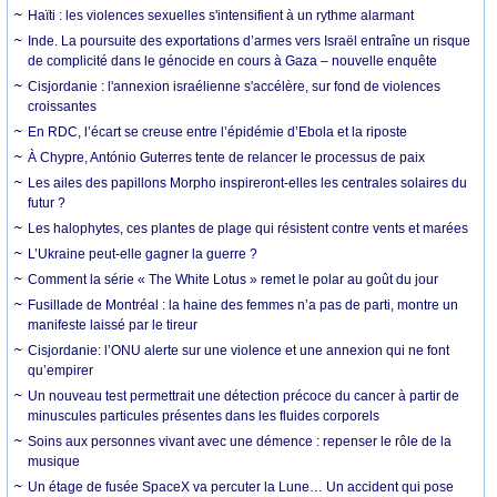
Haïti : les violences sexuelles s'intensifient à un rythme alarmant
Inde. La poursuite des exportations d’armes vers Israël entraîne un risque
de complicité dans le génocide en cours à Gaza – nouvelle enquête
Cisjordanie : l'annexion israélienne s'accélère, sur fond de violences
croissantes
En RDC, l’écart se creuse entre l’épidémie d’Ebola et la riposte
À Chypre, António Guterres tente de relancer le processus de paix
Les ailes des papillons Morpho inspireront-elles les centrales solaires du
futur ?
Les halophytes, ces plantes de plage qui résistent contre vents et marées
L’Ukraine peut-elle gagner la guerre ?
Comment la série « The White Lotus » remet le polar au goût du jour
Fusillade de Montréal : la haine des femmes n’a pas de parti, montre un
manifeste laissé par le tireur
Cisjordanie: l’ONU alerte sur une violence et une annexion qui ne font
qu’empirer
Un nouveau test permettrait une détection précoce du cancer à partir de
minuscules particules présentes dans les fluides corporels
Soins aux personnes vivant avec une démence : repenser le rôle de la
musique
Un étage de fusée SpaceX va percuter la Lune… Un accident qui pose