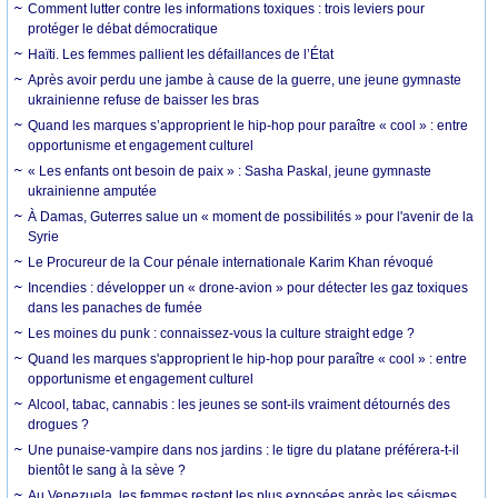
Comment lutter contre les informations toxiques : trois leviers pour
protéger le débat démocratique
Haïti. Les femmes pallient les défaillances de l’État
Après avoir perdu une jambe à cause de la guerre, une jeune gymnaste
ukrainienne refuse de baisser les bras
Quand les marques s’approprient le hip-hop pour paraître « cool » : entre
opportunisme et engagement culturel
« Les enfants ont besoin de paix » : Sasha Paskal, jeune gymnaste
ukrainienne amputée
À Damas, Guterres salue un « moment de possibilités » pour l'avenir de la
Syrie
Le Procureur de la Cour pénale internationale Karim Khan révoqué
Incendies : développer un « drone-avion » pour détecter les gaz toxiques
dans les panaches de fumée
Les moines du punk : connaissez-vous la culture straight edge ?
Quand les marques s'approprient le hip-hop pour paraître « cool » : entre
opportunisme et engagement culturel
Alcool, tabac, cannabis : les jeunes se sont-ils vraiment détournés des
drogues ?
Une punaise-vampire dans nos jardins : le tigre du platane préférera-t-il
bientôt le sang à la sève ?
Au Venezuela, les femmes restent les plus exposées après les séismes