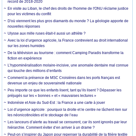
record de 2018-2020
En visite au Liban, le chef des droits de l'homme de l'ONU réclame justice
pour les victimes du conflit
D'où viennent les plus gros diamants du monde ? La géologie apporte de
nouvelles réponses
Ulysse aux mille ruses était-il aussi un athlète ?
Avec la loi d’urgence agricole, la France contrevient au droit international
sur les zones humides
De la télévision au tourisme : comment Camping Paradis transforme la
fiction en expérience
L’hypominéralisation molaire-incisive, une anomalie dentaire mal connue
qui touche des millions d’enfants
Comment la présence de MSC Croisières dans les ports français est
devenue un enjeu de souveraineté nationale
Peu importe ce que les enfants lisent, tant qu’ils lisent ? Dépasser les
préjugés sur les « bonnes » et « mauvaises lectures »
Indonésie et Asie du Sud-Est : la France a une carte à jouer
Loi d’urgence agricole : pourquoi la droite et le centre ne lâchent rien sur
les néonicotinoïdes et le stockage de l’eau
Les lanceurs d’alerte au travail se censurent, car ils sont ignorés par leur
hiérarchie. Comment éviter d’en arriver à un drame ?
Peut-on s’inspirer du Japon pour repenser la durabilité de la filière textile