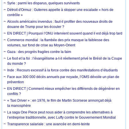
Syrie : parmi les disparus, quelques survivants
Détroit d'Ormuz : Guterres appelle à stopper une escalade « hors de
contrôle »
Alcools américains invendus : faut-il profiter des nouveaux droits de
douane de Trump pour les écouler ?
EN DIRECT | Pourquoi l’ONU intervient souvent quand il est déjà trop tard
Commerce mondial : la flambée des prix masque la faiblesse des
volumes, sur fond de crise au Moyen-Orient
Gaza : des progrès fragiles contre la faim
Le foot et la foi : l’évangélisme a-t-il réellement privé le Brésil de la Coupe
du monde ?
Inde : Recours excessif à la force contre des manifestations d’étudiants
Face aux 300 000 décès annuels par noyade, l’OMS dévoile un plan de
prévention
EN DIRECT | Comment mieux empêcher les différends de dégénérer en
conflits ?
« Taxi Driver » : en 1976, le film de Martin Scorsese annonçait déjà
la manosphère
La saga One Piece peut nous aider à comprendre les alternatives à
l’entreprise traditionnelle, avec Luffy contre le Gouvernement Mondial
Transparence salariale : une avancée en demi-teinte