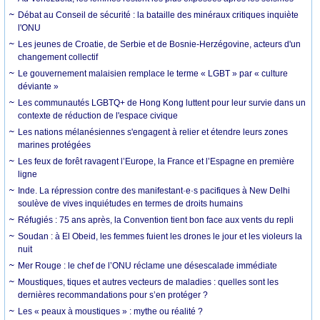
Débat au Conseil de sécurité : la bataille des minéraux critiques inquiète
l'ONU
Les jeunes de Croatie, de Serbie et de Bosnie-Herzégovine, acteurs d'un
changement collectif
Le gouvernement malaisien remplace le terme « LGBT » par « culture
déviante »
Les communautés LGBTQ+ de Hong Kong luttent pour leur survie dans un
contexte de réduction de l'espace civique
Les nations mélanésiennes s'engagent à relier et étendre leurs zones
marines protégées
Les feux de forêt ravagent l’Europe, la France et l’Espagne en première
ligne
Inde. La répression contre des manifestant·e·s pacifiques à New Delhi
soulève de vives inquiétudes en termes de droits humains
Réfugiés : 75 ans après, la Convention tient bon face aux vents du repli
Soudan : à El Obeid, les femmes fuient les drones le jour et les violeurs la
nuit
Mer Rouge : le chef de l’ONU réclame une désescalade immédiate
Moustiques, tiques et autres vecteurs de maladies : quelles sont les
dernières recommandations pour s’en protéger ?
Les « peaux à moustiques » : mythe ou réalité ?