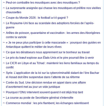
Peut-on combattre les moustiques avec des moustiques ?
La surprenante araignée qui chasse les moustiques et préfère nos vieilles
chaussettes
Coupe du Monde 2026 : le football a-t-il gagné ?
Le Royaume-Uni face au scandale des adoptions forcées de l’après-
guerre
Arêtes de poisson, quarantaine et vaccination : les armes des Aborigènes
contre la variole
« Je ne peux plus participer à cette mascarade » : pourquoi des guides en
Antarctique quittent le métier de leurs rêves
Ce que les dératiseurs nous apprennent sur le bonheur au travail
Le prix du bœuf explose aux États-Unis et le pire pourrait être à venir
Le CICR en Libye et au Tchad : maintenir les liens familiaux au temps du
conflit
Syrie. L’application de la loi sur la cybercriminalité datant de l’ère Bachar
el Assad doit être suspendue dans l’attente de sa réforme
Corée du Sud. Une décision rendue en appel dans une affaire
d’avortement met au jour un vide juridique
Pourquoi l’ONU intervient souvent quand il est déjà trop tard
La course au poste de Secrétaire général s'intensifie
Commerce mondial : les prix flambent, les échanges ralentissent