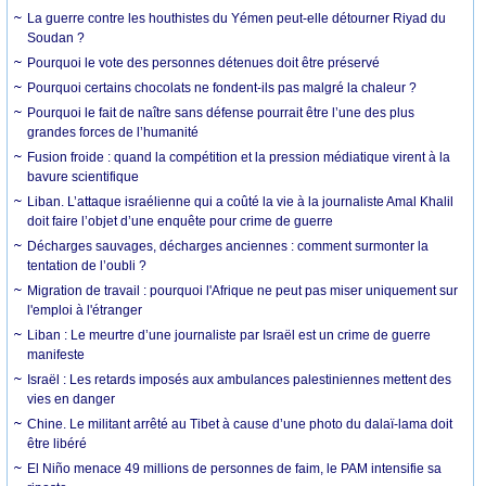
La guerre contre les houthistes du Yémen peut-elle détourner Riyad du
Soudan ?
Pourquoi le vote des personnes détenues doit être préservé
Pourquoi certains chocolats ne fondent-ils pas malgré la chaleur ?
Pourquoi le fait de naître sans défense pourrait être l’une des plus
grandes forces de l’humanité
Fusion froide : quand la compétition et la pression médiatique virent à la
bavure scientifique
Liban. L’attaque israélienne qui a coûté la vie à la journaliste Amal Khalil
doit faire l’objet d’une enquête pour crime de guerre
Décharges sauvages, décharges anciennes : comment surmonter la
tentation de l’oubli ?
Migration de travail : pourquoi l'Afrique ne peut pas miser uniquement sur
l'emploi à l'étranger
Liban : Le meurtre d’une journaliste par Israël est un crime de guerre
manifeste
Israël : Les retards imposés aux ambulances palestiniennes mettent des
vies en danger
Chine. Le militant arrêté au Tibet à cause d’une photo du dalaï-lama doit
être libéré
El Niño menace 49 millions de personnes de faim, le PAM intensifie sa