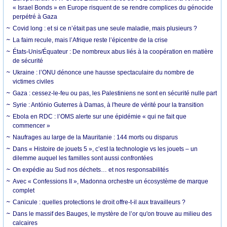
« Israel Bonds » en Europe risquent de se rendre complices du génocide
perpétré à Gaza
Covid long : et si ce n’était pas une seule maladie, mais plusieurs ?
La faim recule, mais l’Afrique reste l’épicentre de la crise
États-Unis/Équateur : De nombreux abus liés à la coopération en matière
de sécurité
Ukraine : l’ONU dénonce une hausse spectaculaire du nombre de
victimes civiles
Gaza : cessez-le-feu ou pas, les Palestiniens ne sont en sécurité nulle part
Syrie : António Guterres à Damas, à l'heure de vérité pour la transition
Ebola en RDC : l’OMS alerte sur une épidémie « qui ne fait que
commencer »
Naufrages au large de la Mauritanie : 144 morts ou disparus
Dans « Histoire de jouets 5 », c’est la technologie vs les jouets – un
dilemme auquel les familles sont aussi confrontées
On expédie au Sud nos déchets… et nos responsabilités
Avec « Confessions II », Madonna orchestre un écosystème de marque
complet
Canicule : quelles protections le droit offre-t-il aux travailleurs ?
Dans le massif des Bauges, le mystère de l’or qu'on trouve au milieu des
calcaires