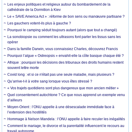
Les enjeux politiques et religieux autour du bombardement de la
cathédrale de la Dormition à Kiev
Le « SAVE America Act » : réforme de bon sens ou manœuvre partisane ?
Les gauchers votent-ils plus à gauche ?
Pourquoi le camping séduit toujours autant (alors que tout a changé)
La sonobiopsie ou comment les ultrasons font parler les tissus sans les
opérer
Dans la famille Darwin, vous connaissiez Charles, découvrez Francis
Pourquoi l’algue « Ostreopsis » envahit-elle la côte basque chaque été ?
Afrique : pourquoi les décisions des tribunaux des droits humains restent
souvent lettre morte
Covid long : et si ce n'était pas une seule maladie, mais plusieurs ?
Qu’arrive-t-il à votre sang lorsque vous êtes stressé ?
« Vos trajets quotidiens sont plus dangereux que mon ancien métier »
Quel consentement autochtone ? Ce que nous apprend un exemple venu
d’ailleurs
Moyen-Orient : l’ONU appelle à une désescalade immédiate face à
l’extension des hostilités
Hommage à Nelson Mandela : l’ONU appelle à faire reculer les inégalités
Comment le mariage, le divorce et la parentalité influencent le recours au
travail autonome