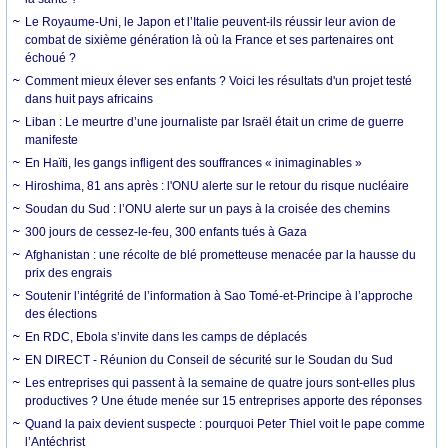
Le Royaume-Uni, le Japon et l’Italie peuvent-ils réussir leur avion de
combat de sixième génération là où la France et ses partenaires ont
échoué ?
Comment mieux élever ses enfants ? Voici les résultats d'un projet testé
dans huit pays africains
Liban : Le meurtre d’une journaliste par Israël était un crime de guerre
manifeste
En Haïti, les gangs infligent des souffrances « inimaginables »
Hiroshima, 81 ans après : l'ONU alerte sur le retour du risque nucléaire
Soudan du Sud : l’ONU alerte sur un pays à la croisée des chemins
300 jours de cessez-le-feu, 300 enfants tués à Gaza
Afghanistan : une récolte de blé prometteuse menacée par la hausse du
prix des engrais
Soutenir l’intégrité de l’information à Sao Tomé-et-Principe à l’approche
des élections
En RDC, Ebola s’invite dans les camps de déplacés
EN DIRECT - Réunion du Conseil de sécurité sur le Soudan du Sud
Les entreprises qui passent à la semaine de quatre jours sont-elles plus
productives ? Une étude menée sur 15 entreprises apporte des réponses
Quand la paix devient suspecte : pourquoi Peter Thiel voit le pape comme
l’Antéchrist