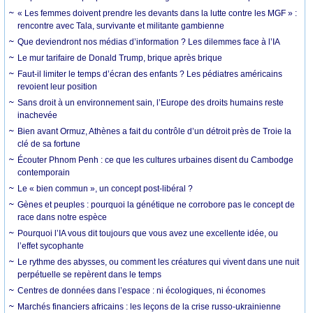
« Les femmes doivent prendre les devants dans la lutte contre les MGF » :
rencontre avec Tala, survivante et militante gambienne
Que deviendront nos médias d’information ? Les dilemmes face à l’IA
Le mur tarifaire de Donald Trump, brique après brique
Faut-il limiter le temps d’écran des enfants ? Les pédiatres américains
revoient leur position
Sans droit à un environnement sain, l’Europe des droits humains reste
inachevée
Bien avant Ormuz, Athènes a fait du contrôle d’un détroit près de Troie la
clé de sa fortune
Écouter Phnom Penh : ce que les cultures urbaines disent du Cambodge
contemporain
Le « bien commun », un concept post-libéral ?
Gènes et peuples : pourquoi la génétique ne corrobore pas le concept de
race dans notre espèce
Pourquoi l’IA vous dit toujours que vous avez une excellente idée, ou
l’effet sycophante
Le rythme des abysses, ou comment les créatures qui vivent dans une nuit
perpétuelle se repèrent dans le temps
Centres de données dans l’espace : ni écologiques, ni économes
Marchés financiers africains : les leçons de la crise russo-ukrainienne