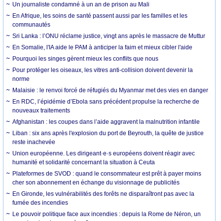
Un journaliste condamné à un an de prison au Mali
En Afrique, les soins de santé passent aussi par les familles et les
communautés
Sri Lanka : l’ONU réclame justice, vingt ans après le massacre de Muttur
En Somalie, l'IA aide le PAM à anticiper la faim et mieux cibler l'aide
Pourquoi les singes gèrent mieux les conflits que nous
Pour protéger les oiseaux, les vitres anti-collision doivent devenir la
norme
Malaisie : le renvoi forcé de réfugiés du Myanmar met des vies en danger
En RDC, l’épidémie d’Ebola sans précédent propulse la recherche de
nouveaux traitements
Afghanistan : les coupes dans l’aide aggravent la malnutrition infantile
Liban : six ans après l'explosion du port de Beyrouth, la quête de justice
reste inachevée
Union européenne. Les dirigeant·e·s européens doivent réagir avec
humanité et solidarité concernant la situation à Ceuta
Plateformes de SVOD : quand le consommateur est prêt à payer moins
cher son abonnement en échange du visionnage de publicités
En Gironde, les vulnérabilités des forêts ne disparaîtront pas avec la
fumée des incendies
Le pouvoir politique face aux incendies : depuis la Rome de Néron, un