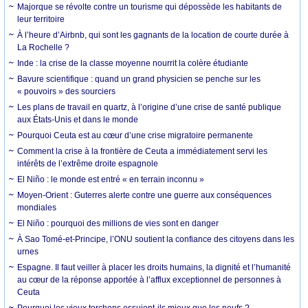
Majorque se révolte contre un tourisme qui dépossède les habitants de
leur territoire
À l’heure d’Airbnb, qui sont les gagnants de la location de courte durée à
La Rochelle ?
Inde : la crise de la classe moyenne nourrit la colère étudiante
Bavure scientifique : quand un grand physicien se penche sur les
« pouvoirs » des sourciers
Les plans de travail en quartz, à l’origine d’une crise de santé publique
aux États-Unis et dans le monde
Pourquoi Ceuta est au cœur d’une crise migratoire permanente
Comment la crise à la frontière de Ceuta a immédiatement servi les
intérêts de l’extrême droite espagnole
El Niño : le monde est entré « en terrain inconnu »
Moyen-Orient : Guterres alerte contre une guerre aux conséquences
mondiales
El Niño : pourquoi des millions de vies sont en danger
À Sao Tomé-et-Principe, l’ONU soutient la confiance des citoyens dans les
urnes
Espagne. Il faut veiller à placer les droits humains, la dignité et l’humanité
au cœur de la réponse apportée à l’afflux exceptionnel de personnes à
Ceuta
Pourquoi les vieux torchons essuient-ils mieux que les neufs ?