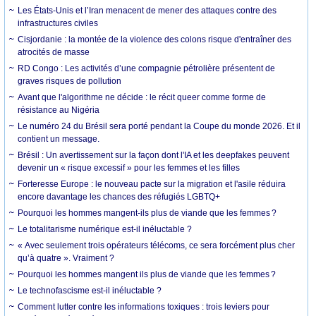
Les États-Unis et l’Iran menacent de mener des attaques contre des
infrastructures civiles
Cisjordanie : la montée de la violence des colons risque d'entraîner des
atrocités de masse
RD Congo : Les activités d’une compagnie pétrolière présentent de
graves risques de pollution
Avant que l'algorithme ne décide : le récit queer comme forme de
résistance au Nigéria
Le numéro 24 du Brésil sera porté pendant la Coupe du monde 2026. Et il
contient un message.
Brésil : Un avertissement sur la façon dont l'IA et les deepfakes peuvent
devenir un « risque excessif » pour les femmes et les filles
Forteresse Europe : le nouveau pacte sur la migration et l'asile réduira
encore davantage les chances des réfugiés LGBTQ+
Pourquoi les hommes mangent-ils plus de viande que les femmes ?
Le totalitarisme numérique est-il inéluctable ?
« Avec seulement trois opérateurs télécoms, ce sera forcément plus cher
qu’à quatre ». Vraiment ?
Pourquoi les hommes mangent ils plus de viande que les femmes ?
Le technofascisme est-il inéluctable ?
Comment lutter contre les informations toxiques : trois leviers pour