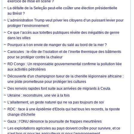
exercice de mise en scène ?
La défaite de la Seleção peut-elle coûter une élection présidentielle
au Brésil ?
L’administration Trump veut priver les citoyens d’un puissant levier pour
protéger l’environnement
Ce que l’accès aux toilettes publiques révèle des inégalités de genre
dans les villes
Pourquoi a-t-on envie de manger du salé au bord de la mer ?
Canicules : le rôle de l’isolation et de l’inertie thermique des bâtiments
pour se protéger contre la chaleur
RD Congo : Un responsable gouvernemental confirme la pollution liée
aux activités pétrolières
Découverte d'un champignon tueur de la chenille légionnaire africaine :
une piste prometteuse pour protéger les cultures
Des renvois rapides font suite aux arrivées de migrants à Ceuta
Ukraine : reconstruire, une vie à la fois
L'allaitement, un geste naturel qui ne va pas toujours de soi
RDC : face à une épidémie d'Ebola qui bat tous les records, la riposte
change d'échelle
Gaza : l’ONU dénonce la poursuite de frappes meurtrières
Les exploitations agricoles au pays doivent croître pour survivre, et ce
n’est bon ni pour les agriculteurs ni pour l’environnement