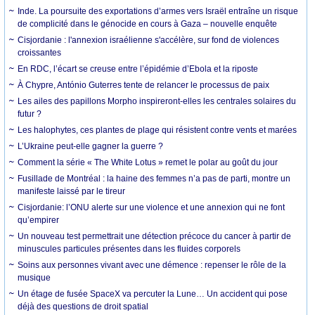
Inde. La poursuite des exportations d’armes vers Israël entraîne un risque
de complicité dans le génocide en cours à Gaza – nouvelle enquête
Cisjordanie : l'annexion israélienne s'accélère, sur fond de violences
croissantes
En RDC, l’écart se creuse entre l’épidémie d’Ebola et la riposte
À Chypre, António Guterres tente de relancer le processus de paix
Les ailes des papillons Morpho inspireront-elles les centrales solaires du
futur ?
Les halophytes, ces plantes de plage qui résistent contre vents et marées
L’Ukraine peut-elle gagner la guerre ?
Comment la série « The White Lotus » remet le polar au goût du jour
Fusillade de Montréal : la haine des femmes n’a pas de parti, montre un
manifeste laissé par le tireur
Cisjordanie: l’ONU alerte sur une violence et une annexion qui ne font
qu’empirer
Un nouveau test permettrait une détection précoce du cancer à partir de
minuscules particules présentes dans les fluides corporels
Soins aux personnes vivant avec une démence : repenser le rôle de la
musique
Un étage de fusée SpaceX va percuter la Lune… Un accident qui pose
déjà des questions de droit spatial