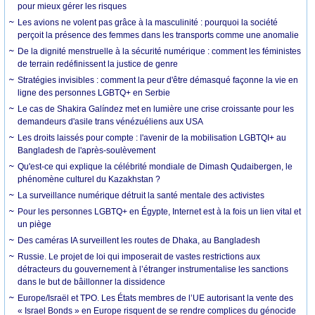
pour mieux gérer les risques
Les avions ne volent pas grâce à la masculinité : pourquoi la société
perçoit la présence des femmes dans les transports comme une anomalie
De la dignité menstruelle à la sécurité numérique : comment les féministes
de terrain redéfinissent la justice de genre
Stratégies invisibles : comment la peur d'être démasqué façonne la vie en
ligne des personnes LGBTQ+ en Serbie
Le cas de Shakira Galíndez met en lumière une crise croissante pour les
demandeurs d'asile trans vénézuéliens aux USA
Les droits laissés pour compte : l'avenir de la mobilisation LGBTQI+ au
Bangladesh de l'après-soulèvement
Qu'est-ce qui explique la célébrité mondiale de Dimash Qudaibergen, le
phénomène culturel du Kazakhstan ?
La surveillance numérique détruit la santé mentale des activistes
Pour les personnes LGBTQ+ en Égypte, Internet est à la fois un lien vital et
un piège
Des caméras IA surveillent les routes de Dhaka, au Bangladesh
Russie. Le projet de loi qui imposerait de vastes restrictions aux
détracteurs du gouvernement à l’étranger instrumentalise les sanctions
dans le but de bâillonner la dissidence
Europe/Israël et TPO. Les États membres de l’UE autorisant la vente des
« Israel Bonds » en Europe risquent de se rendre complices du génocide