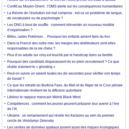
Conflit au Moyen-Orient : l’OMS alerte sur les conséquences humanitaires
La théorie de l’évolution est mal comprise : est-ce un problème de langue,
de vocabulaire ou de psychologie ?
Les ONG à bout de souffle : comment réinventer un nouveau modèle
d’organisation ?
Billes, cartes Pokémon… Pourquoi les enfants aiment faire du troc
Dans la France des outre-mer, les marges des distributeurs sont-elles
responsables de la vie chère ?
Plus d’un adulte sur cinq est touché par le handicap dans sa famille
Pourquoi des candidats disparaissent-ils en plein recrutement ? Ce que
révèle vraiment le « ghosting »
Peut-on suivre un salarié toutes les dix secondes pour vérifier son temps
de travail ?
Ce que les retraits du Burkina Faso, du Mali et du Niger de la Cour pénale
internationale révèlent de la diffusion autoritaire
Libérez le rappeur marocain Mehdi Black Wind
Compétences : comment les jeunes peuvent préparer leur avenir à l’ère
de l’IA
Ukraine : un remaniement qui révèle les fractures au sein du premier
cercle de Volodymyr Zelensky
Les centres de données spatiaux posent aussi des risques écologiques.