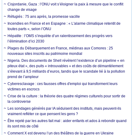
Cisjordanie, Gaza : l’ONU voit s’éloigner la paix à mesure que le conflit
change de visage
Réfugiés : 75 ans après, la promesse vacille
Incendies en France et en Espagne : « L'alarme climatique retentit de
toutes parts », selon l’ONU
Hépatite : l’OMS s’inquiète d’un ralentissement des progrès vers
l’élimination d’ici 2030
Plages du Débarquement en France, médinas aux Comores : 25
nouveaux sites inscrits au patrimoine mondial
Nigeria. Des documents de Shell révèlent l’existence d’un pipeline « en
piteux état », des puits « introuvables » et des coûts de démantèlement
s’élevant à 9,5 milliards d’euros, tandis que le scandale lié à la pollution
prend de l’ampleur
Cyberesclavage : ces fausses offres d'emploi qui transforment leurs
victimes en escrocs
Crise de la culture : la théorie des quatre régimes culturels pour sortir de
la controverse
Les sondages générés par IA séduisent des instituts, mais peuvent-ils
vraiment refléter ce que pensent les gens ?
Être rejeté par les autres fait mal : aider enfants et ados à rebondir quand
ils sont mis de côté
Comment X est devenu l’un des théâtres de la guerre en Ukraine