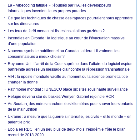
La « vibecoding fatigue » : épuisés par l’IA, les développeurs
informatiques inventent leurs propres parades
Ce que les techniques de chasse des rapaces pourraient nous apprendre
sur les dinosaures
Les feux de forêt menacent-ils les installations gazières ?
Incendies en Gironde : la logistique au cœur de l’évacuation massive
d’une population
Nouveau symbole nutritionnel au Canada : aidera-t-il vraiment les
consommateurs à mieux choisir ?
Royaume-Uni. L’arrêt de la Cour suprême dans l’affaire du logiciel espion
bahreïnite adresse un message clair contre la répression transnationale
VIH : la riposte mondiale vacille au moment où la science promettait de
changer la donne
Patrimoine mondial : l’UNESCO place six sites sous haute surveillance
Réfugié devenu star du basket, Wenyen Gabriel rejoint le HCR
Au Soudan, des mères marchent des kilomètres pour sauver leurs enfants
de la malnutrition
Ukraine : à mesure que la guerre s’intensifie, les civils – et le monde – en
paient le prix
Ebola en RDC : en un peu plus de deux mois, l'épidémie frôle le bilan
record de 2018-2020