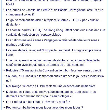
l'ONU
Les jeunes de Croatie, de Serbie et de Bosnie-Herzégovine, acteurs d'un
changement collectif
Le gouvernement malaisien remplace le terme « LGBT » par « culture
déviante »
Les communautés LGBTQ+ de Hong Kong luttent pour leur survie dans un
contexte de réduction de l'espace civique
Les nations mélanésiennes s'engagent à relier et étendre leurs zones
marines protégées
Les feux de forêt ravagent l’Europe, la France et l’Espagne en première
ligne
Inde. La répression contre des manifestant·e·s pacifiques à New Delhi
soulève de vives inquiétudes en termes de droits humains
Réfugiés : 75 ans après, la Convention tient bon face aux vents du repli
Soudan : à El Obeid, les femmes fuient les drones le jour et les violeurs la
nuit
Mer Rouge : le chef de l’ONU réclame une désescalade immédiate
Moustiques, tiques et autres vecteurs de maladies : quelles sont les
dernières recommandations pour s’en protéger ?
Les « peaux à moustiques » : mythe ou réalité ?
Peut-on combattre les moustiques avec des moustiques ?