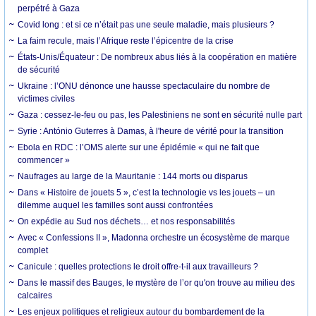
perpétré à Gaza
Covid long : et si ce n’était pas une seule maladie, mais plusieurs ?
La faim recule, mais l’Afrique reste l’épicentre de la crise
États-Unis/Équateur : De nombreux abus liés à la coopération en matière
de sécurité
Ukraine : l’ONU dénonce une hausse spectaculaire du nombre de
victimes civiles
Gaza : cessez-le-feu ou pas, les Palestiniens ne sont en sécurité nulle part
Syrie : António Guterres à Damas, à l'heure de vérité pour la transition
Ebola en RDC : l’OMS alerte sur une épidémie « qui ne fait que
commencer »
Naufrages au large de la Mauritanie : 144 morts ou disparus
Dans « Histoire de jouets 5 », c’est la technologie vs les jouets – un
dilemme auquel les familles sont aussi confrontées
On expédie au Sud nos déchets… et nos responsabilités
Avec « Confessions II », Madonna orchestre un écosystème de marque
complet
Canicule : quelles protections le droit offre-t-il aux travailleurs ?
Dans le massif des Bauges, le mystère de l’or qu'on trouve au milieu des
calcaires
Les enjeux politiques et religieux autour du bombardement de la