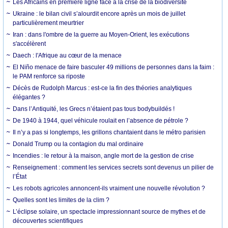
Les Africains en première ligne face à la crise de la biodiversité
Ukraine : le bilan civil s’alourdit encore après un mois de juillet
particulièrement meurtrier
Iran : dans l'ombre de la guerre au Moyen-Orient, les exécutions
s'accélèrent
Daech : l'Afrique au cœur de la menace
El Niño menace de faire basculer 49 millions de personnes dans la faim :
le PAM renforce sa riposte
Décès de Rudolph Marcus : est-ce la fin des théories analytiques
élégantes ?
Dans l’Antiquité, les Grecs n’étaient pas tous bodybuildés !
De 1940 à 1944, quel véhicule roulait en l’absence de pétrole ?
Il n’y a pas si longtemps, les grillons chantaient dans le métro parisien
Donald Trump ou la contagion du mal ordinaire
Incendies : le retour à la maison, angle mort de la gestion de crise
Renseignement : comment les services secrets sont devenus un pilier de
l’État
Les robots agricoles annoncent-ils vraiment une nouvelle révolution ?
Quelles sont les limites de la clim ?
L’éclipse solaire, un spectacle impressionnant source de mythes et de
découvertes scientifiques