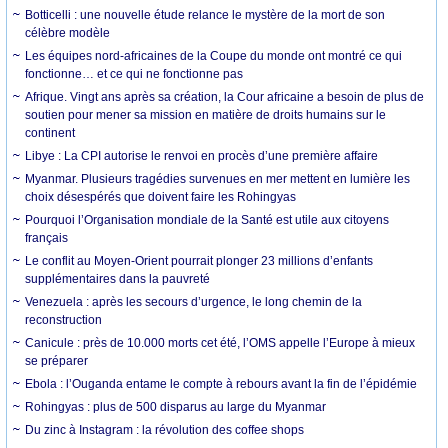
Botticelli : une nouvelle étude relance le mystère de la mort de son
célèbre modèle
Les équipes nord-africaines de la Coupe du monde ont montré ce qui
fonctionne… et ce qui ne fonctionne pas
Afrique. Vingt ans après sa création, la Cour africaine a besoin de plus de
soutien pour mener sa mission en matière de droits humains sur le
continent
Libye : La CPI autorise le renvoi en procès d’une première affaire
Myanmar. Plusieurs tragédies survenues en mer mettent en lumière les
choix désespérés que doivent faire les Rohingyas
Pourquoi l’Organisation mondiale de la Santé est utile aux citoyens
français
Le conflit au Moyen-Orient pourrait plonger 23 millions d’enfants
supplémentaires dans la pauvreté
Venezuela : après les secours d’urgence, le long chemin de la
reconstruction
Canicule : près de 10.000 morts cet été, l’OMS appelle l’Europe à mieux
se préparer
Ebola : l’Ouganda entame le compte à rebours avant la fin de l’épidémie
Rohingyas : plus de 500 disparus au large du Myanmar
Du zinc à Instagram : la révolution des coffee shops