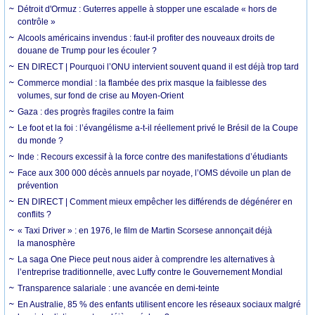
Détroit d'Ormuz : Guterres appelle à stopper une escalade « hors de
contrôle »
Alcools américains invendus : faut-il profiter des nouveaux droits de
douane de Trump pour les écouler ?
EN DIRECT | Pourquoi l’ONU intervient souvent quand il est déjà trop tard
Commerce mondial : la flambée des prix masque la faiblesse des
volumes, sur fond de crise au Moyen-Orient
Gaza : des progrès fragiles contre la faim
Le foot et la foi : l’évangélisme a-t-il réellement privé le Brésil de la Coupe
du monde ?
Inde : Recours excessif à la force contre des manifestations d’étudiants
Face aux 300 000 décès annuels par noyade, l’OMS dévoile un plan de
prévention
EN DIRECT | Comment mieux empêcher les différends de dégénérer en
conflits ?
« Taxi Driver » : en 1976, le film de Martin Scorsese annonçait déjà
la manosphère
La saga One Piece peut nous aider à comprendre les alternatives à
l’entreprise traditionnelle, avec Luffy contre le Gouvernement Mondial
Transparence salariale : une avancée en demi-teinte
En Australie, 85 % des enfants utilisent encore les réseaux sociaux malgré