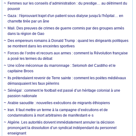
Femmes sur les conseils d’administration : du prestige… au détriment du
pouvoir
Gaza : l'éprouvant trajet d'un patient sous dialyse jusqu'à l'hôpital… en
charrette tirée par un âne
Mali. Des preuves de crimes de guerre commis par des groupes armés
dans la région de Gao
Des empereurs romains à Donald Trump : quand les dirigeants politiques
se montrent dans les enceintes sportives
Forces de l’ordre et recours aux armes : comment la Révolution française
a posé les termes du débat
Une icône méconnue du marronnage : Selomoh del Castilho et le
capitaine Broos
Ils prétendaient revenir de Terre sainte : comment les poètes médiévaux
démasquaient les faux pèlerins
Sénégal : comment le football est passé d’un héritage colonial à une
passion nationale
Arabie saoudite : nouvelles exécutions de migrants éthiopiens
Iran. Il faut mettre un terme à la campagne d’exécutions et de
condamnations à mort arbitraires de manifestant·e·s
Algérie. Les autorités doivent immédiatement annuler la décision
prononçant la dissolution d’un syndicat indépendant du personnel
enseignant