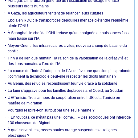
Portugal. L’interdiction générale de l’occultation du visage menace
plusieurs droits humains
À Gaza, les agriculteurs tentent de relancer leurs cultures
Ebola en RDC : le transport des dépouilles menace d'étendre l'épidémie,
alerte l'ONU
À Shanghai, le chef de l’ONU refuse qu’une poignée de puissances fasse
main basse sur l’IA
Moyen-Orient : les infrastructures civiles, nouveau champ de bataille du
conflit
Il n'y a de lien que humain : la raison de la valorisation de la créativité et
des liens humains à l'ère de l'IA
La course de l'Inde à l'adoption de l'IA soulève une question plus profonde
: comment la technologie peut-elle respecter les droits humains ?
Au Bénin, des réfugiés reconstruisent leur vie grâce à la solidarité
La faim s’aggrave pour les familles déplacées à El Obeid, au Soudan
UE/Tunisie. Trois années de coopération entre l’UE et la Tunisie en
matière de migration
Pourquoi respire-t-on surtout par une seule narine ?
« En tout cas, ce n’était pas une licorne… » Des sociologues ont interrogé
130 chasseurs de Bigfoot
À quoi servent les grosses boules orange suspendues aux lignes
électriques ?