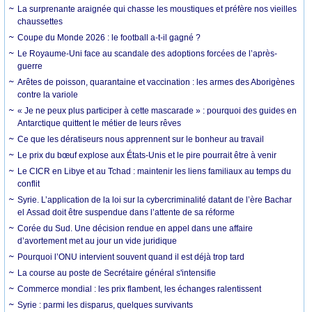
La surprenante araignée qui chasse les moustiques et préfère nos vieilles
chaussettes
Coupe du Monde 2026 : le football a-t-il gagné ?
Le Royaume-Uni face au scandale des adoptions forcées de l’après-
guerre
Arêtes de poisson, quarantaine et vaccination : les armes des Aborigènes
contre la variole
« Je ne peux plus participer à cette mascarade » : pourquoi des guides en
Antarctique quittent le métier de leurs rêves
Ce que les dératiseurs nous apprennent sur le bonheur au travail
Le prix du bœuf explose aux États-Unis et le pire pourrait être à venir
Le CICR en Libye et au Tchad : maintenir les liens familiaux au temps du
conflit
Syrie. L’application de la loi sur la cybercriminalité datant de l’ère Bachar
el Assad doit être suspendue dans l’attente de sa réforme
Corée du Sud. Une décision rendue en appel dans une affaire
d’avortement met au jour un vide juridique
Pourquoi l’ONU intervient souvent quand il est déjà trop tard
La course au poste de Secrétaire général s'intensifie
Commerce mondial : les prix flambent, les échanges ralentissent
Syrie : parmi les disparus, quelques survivants