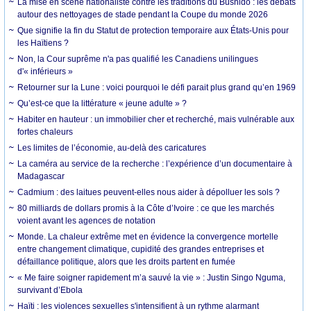
La mise en scène nationaliste contre les traditions du Bushido : les débats
autour des nettoyages de stade pendant la Coupe du monde 2026
Que signifie la fin du Statut de protection temporaire aux États-Unis pour
les Haïtiens ?
Non, la Cour suprême n'a pas qualifié les Canadiens unilingues
d'« inférieurs »
Retourner sur la Lune : voici pourquoi le défi parait plus grand qu’en 1969
Qu’est-ce que la littérature « jeune adulte » ?
Habiter en hauteur : un immobilier cher et recherché, mais vulnérable aux
fortes chaleurs
Les limites de l’économie, au-delà des caricatures
La caméra au service de la recherche : l’expérience d’un documentaire à
Madagascar
Cadmium : des laitues peuvent-elles nous aider à dépolluer les sols ?
80 milliards de dollars promis à la Côte d’Ivoire : ce que les marchés
voient avant les agences de notation
Monde. La chaleur extrême met en évidence la convergence mortelle
entre changement climatique, cupidité des grandes entreprises et
défaillance politique, alors que les droits partent en fumée
« Me faire soigner rapidement m’a sauvé la vie » : Justin Singo Nguma,
survivant d’Ebola
Haïti : les violences sexuelles s'intensifient à un rythme alarmant