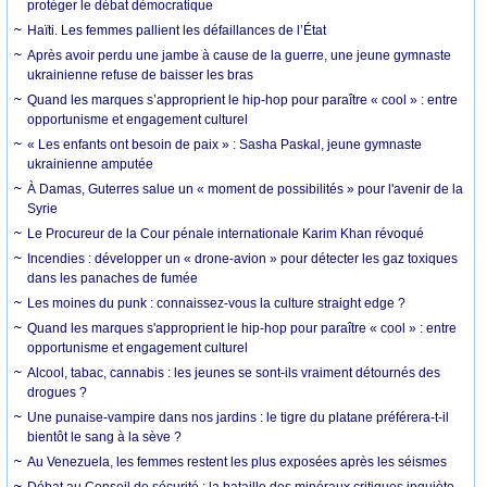
protéger le débat démocratique
Haïti. Les femmes pallient les défaillances de l’État
Après avoir perdu une jambe à cause de la guerre, une jeune gymnaste
ukrainienne refuse de baisser les bras
Quand les marques s’approprient le hip-hop pour paraître « cool » : entre
opportunisme et engagement culturel
« Les enfants ont besoin de paix » : Sasha Paskal, jeune gymnaste
ukrainienne amputée
À Damas, Guterres salue un « moment de possibilités » pour l'avenir de la
Syrie
Le Procureur de la Cour pénale internationale Karim Khan révoqué
Incendies : développer un « drone-avion » pour détecter les gaz toxiques
dans les panaches de fumée
Les moines du punk : connaissez-vous la culture straight edge ?
Quand les marques s'approprient le hip-hop pour paraître « cool » : entre
opportunisme et engagement culturel
Alcool, tabac, cannabis : les jeunes se sont-ils vraiment détournés des
drogues ?
Une punaise-vampire dans nos jardins : le tigre du platane préférera-t-il
bientôt le sang à la sève ?
Au Venezuela, les femmes restent les plus exposées après les séismes
Débat au Conseil de sécurité : la bataille des minéraux critiques inquiète