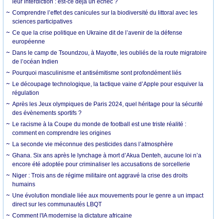
leur interdiction : est-ce déjà un échec ?
Comprendre l’effet des canicules sur la biodiversité du littoral avec les
sciences participatives
Ce que la crise politique en Ukraine dit de l’avenir de la défense
européenne
Dans le camp de Tsoundzou, à Mayotte, les oubliés de la route migratoire
de l’océan Indien
Pourquoi masculinisme et antisémitisme sont profondément liés
Le découpage technologique, la tactique vaine d’Apple pour esquiver la
régulation
Après les Jeux olympiques de Paris 2024, quel héritage pour la sécurité
des évènements sportifs ?
Le racisme à la Coupe du monde de football est une triste réalité :
comment en comprendre les origines
La seconde vie méconnue des pesticides dans l’atmosphère
Ghana. Six ans après le lynchage à mort d’Akua Denteh, aucune loi n’a
encore été adoptée pour criminaliser les accusations de sorcellerie
Niger : Trois ans de régime militaire ont aggravé la crise des droits
humains
Une évolution mondiale liée aux mouvements pour le genre a un impact
direct sur les communautés LBQT
Comment l'IA modernise la dictature africaine