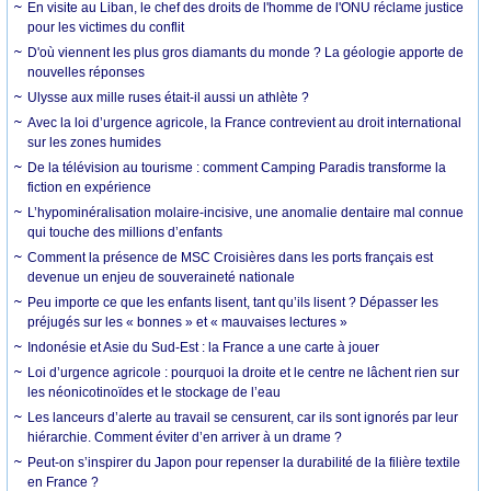
En visite au Liban, le chef des droits de l'homme de l'ONU réclame justice
pour les victimes du conflit
D'où viennent les plus gros diamants du monde ? La géologie apporte de
nouvelles réponses
Ulysse aux mille ruses était-il aussi un athlète ?
Avec la loi d’urgence agricole, la France contrevient au droit international
sur les zones humides
De la télévision au tourisme : comment Camping Paradis transforme la
fiction en expérience
L’hypominéralisation molaire-incisive, une anomalie dentaire mal connue
qui touche des millions d’enfants
Comment la présence de MSC Croisières dans les ports français est
devenue un enjeu de souveraineté nationale
Peu importe ce que les enfants lisent, tant qu’ils lisent ? Dépasser les
préjugés sur les « bonnes » et « mauvaises lectures »
Indonésie et Asie du Sud-Est : la France a une carte à jouer
Loi d’urgence agricole : pourquoi la droite et le centre ne lâchent rien sur
les néonicotinoïdes et le stockage de l’eau
Les lanceurs d’alerte au travail se censurent, car ils sont ignorés par leur
hiérarchie. Comment éviter d’en arriver à un drame ?
Peut-on s’inspirer du Japon pour repenser la durabilité de la filière textile
en France ?