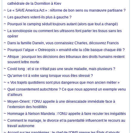
cathédrale de la Dormition à Kiev
Le « SAVE America Act » : réforme de bon sens ou manœuvre partisane ?
Les gauchers votent-ils plus à gauche ?
Pourquoi le camping séduit toujours autant (alors que tout a changé)
La sonobiopsie ou comment les ultrasons font parler les tissus sans les
opérer
Dans la famille Darwin, vous connaissiez Charles, découvrez Francis
Pourquoi l’algue « Ostreopsis » envahit-elle la côte basque chaque été ?
Afrique : pourquoi les décisions des tribunaux des droits humains restent
souvent lettre morte
Covid long : et si ce n'était pas une seule maladie, mais plusieurs ?
Qu’arrive-t-il à votre sang lorsque vous êtes stressé ?
« Vos trajets quotidiens sont plus dangereux que mon ancien métier »
Quel consentement autochtone ? Ce que nous apprend un exemple venu
d’ailleurs
Moyen-Orient : l’ONU appelle à une désescalade immédiate face à
l’extension des hostilités
Hommage à Nelson Mandela : l’ONU appelle à faire reculer les inégalités
Comment le mariage, le divorce et la parentalité influencent le recours au
travail autonome
Accord sur les pandémies : le chef de l'OMS presse les États d’aboutir