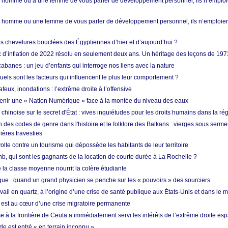
homme ou à une femme de vous parler de développement personnel, ils n’emploie
homme ou une femme de vous parler de développement personnel, ils n’emploiero
es chevelures bouclées des Égyptiennes d’hier et d’aujourd’hui ?
ic d’inflation de 2022 résolu en seulement deux ans. Un héritage des leçons de 197
abanes : un jeu d’enfants qui interroge nos liens avec la nature
quels sont les facteurs qui influencent le plus leur comportement ?
eux, inondations : l’extrême droite à l’offensive
enir une « Nation Numérique » face à la montée du niveau des eaux
hinoise sur le secret d'État : vives inquiétudes pour les droits humains dans la r
 des codes de genre dans l'histoire et le folklore des Balkans : vierges sous serment
ières travesties
lte contre un tourisme qui dépossède les habitants de leur territoire
nb, qui sont les gagnants de la location de courte durée à La Rochelle ?
de la classe moyenne nourrit la colère étudiante
ique : quand un grand physicien se penche sur les « pouvoirs » des sourciers
vail en quartz, à l’origine d’une crise de santé publique aux États-Unis et dans le
est au cœur d’une crise migratoire permanente
 à la frontière de Ceuta a immédiatement servi les intérêts de l’extrême droite es
de est entré « en terrain inconnu »