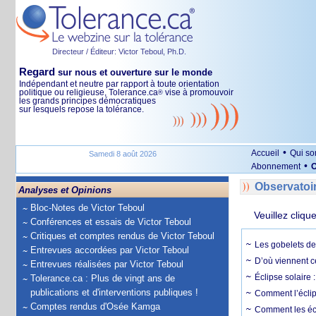
Directeur / Éditeur: Victor Teboul, Ph.D.
Regard
sur nous et ouverture sur le monde
Indépendant et neutre par rapport à toute orientation
politique ou religieuse, Tolerance.ca
vise à promouvoir
®
les grands principes démocratiques
sur lesquels repose la tolérance.
•
Accueil
Qui s
Samedi 8 août 2026
•
Abonnement
O
Observatoi
Analyses et Opinions
Bloc-Notes de Victor Teboul
Veuillez cliqu
Conférences et essais de Victor Teboul
Critiques et comptes rendus de Victor Teboul
Les gobelets de 
Entrevues accordées par Victor Teboul
D’où viennent c
Entrevues réalisées par Victor Teboul
Éclipse solaire :
Tolerance.ca : Plus de vingt ans de
publications et d'interventions publiques !
Comment l’éclips
Comptes rendus d'Osée Kamga
Comment les écl