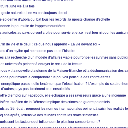
ruire, une vie à la fois
n geste naturel qui ne va pas toujours de soi
 épidémie d'Ebola qui bat tous les records, la riposte change d'échelle
nonce la poursuite de frappes meurtrières
s agricoles au pays doivent croître pour survivre, et ce n’est bon ni pour les agricul
t
in de vie et le deuil : ce que nous apprend « La vie devant soi »
ans d’un mythe qui ne raconte pas toute l’histoire
es à la recherche d’un modèle d’affaires viable pourront-elles survivre sans publici
les universités peinent à enrayer le recul de la lecture
i nous » : la nouvelle plateforme de la Maison-Blanche et la déshumanisation des s
onde pour mieux le comprendre : le pouvoir politique des contre-cartes
énergétique passe-t-elle forcément par l’électrification ? L’exemple du solaire th
d’autres pays pas forcément plus ensoleillés
offre d’emploi sur Facebook, elle échappe à ses ravisseurs grâce à une inconnue
istère israélien de la Défense implique des crimes de guerre potentiels
nts au Sénégal : pourquoi les normes internationales peinent à saisir les réalités l
q ans après, l'offensive des talibans contre les droits s'intensifie
quels sont les facteurs qui influencent le plus leur comportement ?