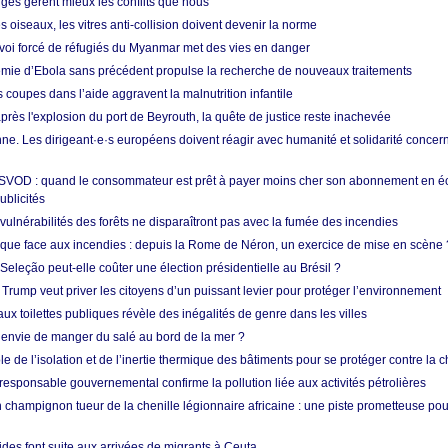
nges gèrent mieux les conflits que nous
s oiseaux, les vitres anti-collision doivent devenir la norme
envoi forcé de réfugiés du Myanmar met des vies en danger
mie d’Ebola sans précédent propulse la recherche de nouveaux traitements
s coupes dans l’aide aggravent la malnutrition infantile
après l'explosion du port de Beyrouth, la quête de justice reste inachevée
e. Les dirigeant·e·s européens doivent réagir avec humanité et solidarité concerna
 SVOD : quand le consommateur est prêt à payer moins cher son abonnement en 
ublicités
vulnérabilités des forêts ne disparaîtront pas avec la fumée des incendies
tique face aux incendies : depuis la Rome de Néron, un exercice de mise en scène 
 Seleção peut-elle coûter une élection présidentielle au Brésil ?
 Trump veut priver les citoyens d’un puissant levier pour protéger l’environnement
ux toilettes publiques révèle des inégalités de genre dans les villes
 envie de manger du salé au bord de la mer ?
ôle de l’isolation et de l’inertie thermique des bâtiments pour se protéger contre la 
esponsable gouvernemental confirme la pollution liée aux activités pétrolières
 champignon tueur de la chenille légionnaire africaine : une piste prometteuse pou
des font suite aux arrivées de migrants à Ceuta