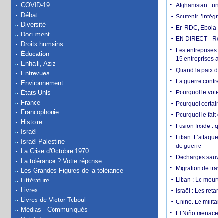
COVID-19
Afghanistan : u
Débat
Soutenir l’intég
Diversité
En RDC, Ebola s
Document
EN DIRECT - Ré
Droits humains
Les entreprises
Éducation
15 entreprises 
Enhaili, Aziz
Quand la paix de
Entrevues
La guerre contr
Environnement
États-Unis
Pourquoi le vot
France
Pourquoi certain
Francophonie
Pourquoi le fait
Histoire
Fusion froide : 
Israël
Liban. L’attaque
Israël-Palestine
de guerre
La Crise d'Octobre 1970
Décharges sauva
La tolérance ? Votre réponse
Migration de tra
Les Grandes Figures de la tolérance
Liban : Le meurt
Littérature
Livres
Israël : Les re
Livres de Victor Teboul
Chine. Le milita
Médias - Communiqués
El Niño menace 