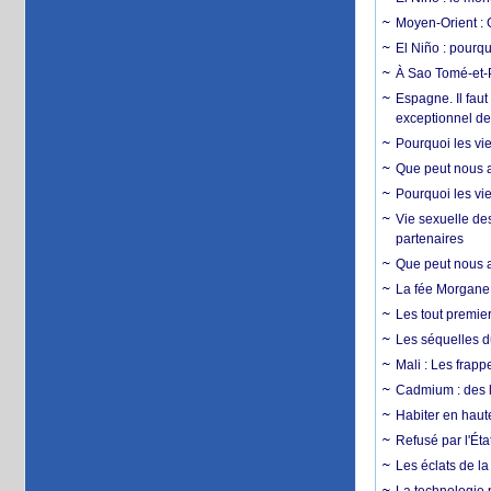
Moyen-Orient : 
El Niño : pourqu
À Sao Tomé-et-P
Espagne. Il faut
exceptionnel d
Pourquoi les vie
Que peut nous ap
Pourquoi les vie
Vie sexuelle des
partenaires
Que peut nous ap
La fée Morgane 
Les tout premier
Les séquelles d
Mali : Les frapp
Cadmium : des l
Habiter en haute
Refusé par l'Éta
Les éclats de la