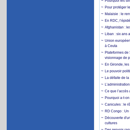
Pourquoi les si
Pour protéger le
Malaisie : le r
En RDC, l’épidé
Afghanistan : le
Liban : six ans 
Union européenn
à Ceuta
Plateformes de
visionnage de p
En Gironde, les 
Le pouvoir poli
La défaite de la
L’administration
Ce que l’accès a
Pourquoi a-t-on
Canicules : le r
RD Congo : Un r
Découverte d'un
cultures
Des renvois rapi