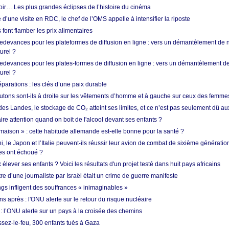
oir… Les plus grandes éclipses de l’histoire du cinéma
 d’une visite en RDC, le chef de l’OMS appelle à intensifier la riposte
s font flamber les prix alimentaires
 redevances pour les plateformes de diffusion en ligne : vers un démantèlement de 
urel ?
redevances pour les plates-formes de diffusion en ligne : vers un démantèlement de
urel ?
réparations : les clés d’une paix durable
utons sont-ils à droite sur les vêtements d’homme et à gauche sur ceux des femme
des Landes, le stockage de CO₂ atteint ses limites, et ce n’est pas seulement dû au
aire attention quand on boit de l'alcool devant ses enfants ?
 maison » : cette habitude allemande est-elle bonne pour la santé ?
le Japon et l’Italie peuvent-ils réussir leur avion de combat de sixième génération
res ont échoué ?
ever ses enfants ? Voici les résultats d'un projet testé dans huit pays africains
re d’une journaliste par Israël était un crime de guerre manifeste
ngs infligent des souffrances « inimaginables »
s après : l'ONU alerte sur le retour du risque nucléaire
 l’ONU alerte sur un pays à la croisée des chemins
ssez-le-feu, 300 enfants tués à Gaza