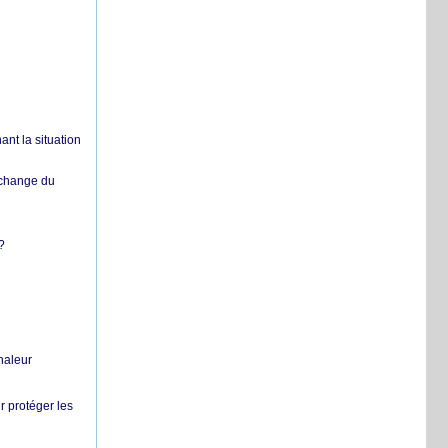
nt la situation
échange du
?
chaleur
r protéger les