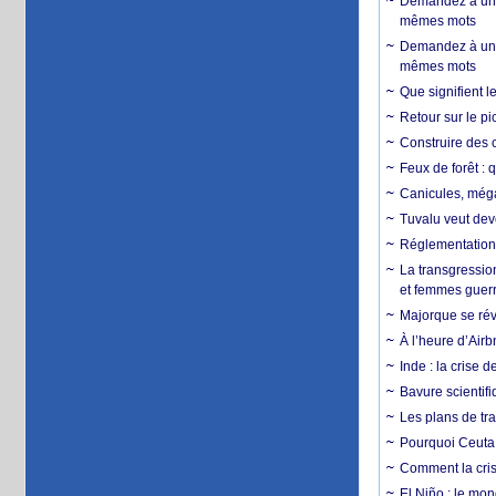
Demandez à un 
mêmes mots
Demandez à un 
mêmes mots
Que signifient l
Retour sur le p
Construire des c
Feux de forêt : 
Canicules, mégaf
Tuvalu veut dev
Réglementation c
La transgression
et femmes guerr
Majorque se révo
À l’heure d’Airb
Inde : la crise 
Bavure scientif
Les plans de tra
Pourquoi Ceuta 
Comment la crise
El Niño : le mon