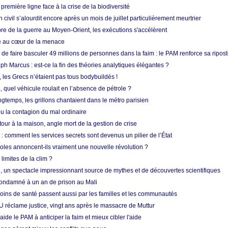
 première ligne face à la crise de la biodiversité
n civil s’alourdit encore après un mois de juillet particulièrement meurtrier
bre de la guerre au Moyen-Orient, les exécutions s'accélèrent
ue au cœur de la menace
e faire basculer 49 millions de personnes dans la faim : le PAM renforce sa ripos
h Marcus : est-ce la fin des théories analytiques élégantes ?
, les Grecs n’étaient pas tous bodybuildés !
 quel véhicule roulait en l’absence de pétrole ?
longtemps, les grillons chantaient dans le métro parisien
 la contagion du mal ordinaire
etour à la maison, angle mort de la gestion de crise
 comment les services secrets sont devenus un pilier de l’État
coles annoncent-ils vraiment une nouvelle révolution ?
limites de la clim ?
re, un spectacle impressionnant source de mythes et de découvertes scientifiques
condamné à un an de prison au Mali
soins de santé passent aussi par les familles et les communautés
U réclame justice, vingt ans après le massacre de Muttur
aide le PAM à anticiper la faim et mieux cibler l'aide