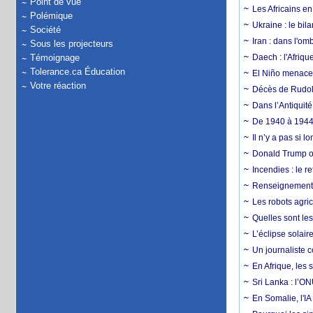
Point de vue
Les Africains en
Polémique
Ukraine : le bila
Société
Iran : dans l'om
Sous les projecteurs
Témoignage
Daech : l'Afriq
Tolerance.ca Éducation
El Niño menace d
Votre réaction
Décès de Rudolp
Dans l’Antiquité
De 1940 à 1944,
Il n’y a pas si 
Donald Trump ou
Incendies : le r
Renseignement :
Les robots agri
Quelles sont les 
L’éclipse solai
Un journaliste 
En Afrique, les 
Sri Lanka : l’ON
En Somalie, l'IA 