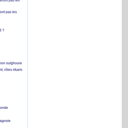
ront pas les
nt pas les
3 ?
égion ouïghoure
, rôles rituels
 monde
pagnole