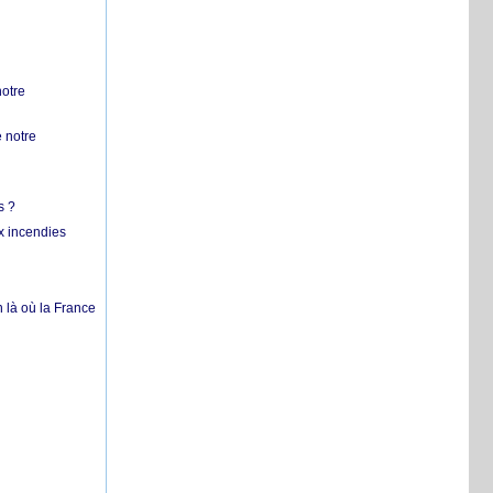
notre
 notre
s ?
x incendies
 là où la France