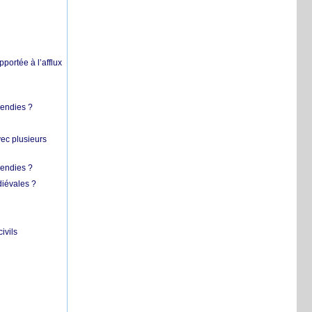
pportée à l’afflux
cendies ?
vec plusieurs
cendies ?
diévales ?
ivils