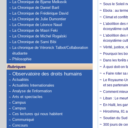
La Chronique de Bjarne Melkevik
Sous le Soleil n
La Chronique de Daniel Baril
Ebola : au terme
La Chronique de Frédérique David
Climat et conflit
La Chronique de Julie Dumontier
L’abolition des
La Chronique de Léonce Naud
écosystème cult
La Chronique de Masri Feki
L’abolition des 
La Chronique de Michel Rogalski
écosystème cult
La Chronique de Sami Bibi
Vérité, justice, 
La chronique de Véronick Talbot/Collaboration
étudiante
Pourquoi les bo
Philosophie
Dans les forêts 
Rubriques
À quoi doit-on f
Observatoire des droits humains
« Faire roter sa
Actualités
Le Royaume-Uni, 
Actualités Internationales
et ses partenai
Analyse de l'information
Comment mieux él
Arts et spectacles
Liban : Le meurt
Campus
En Haïti, les ga
Campus
Hiroshima, 81 an
Ces lectures qui nous habitent
Soudan du Sud :
Communiqué
300 jours de ce
Concours