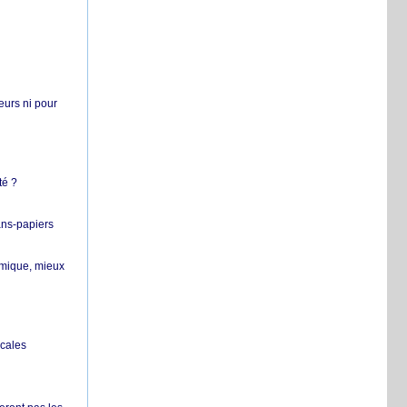
teurs ni pour
té ?
ans-papiers
ermique, mieux
ocales