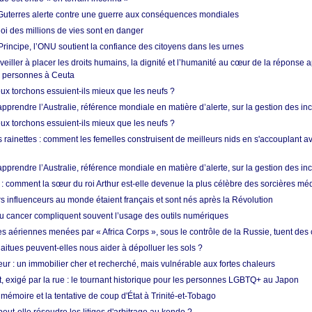
Guterres alerte contre une guerre aux conséquences mondiales
oi des millions de vies sont en danger
rincipe, l’ONU soutient la confiance des citoyens dans les urnes
 veiller à placer les droits humains, la dignité et l’humanité au cœur de la réponse a
e personnes à Ceuta
ux torchons essuient-ils mieux que les neufs ?
prendre l’Australie, référence mondiale en matière d’alerte, sur la gestion des in
ux torchons essuient-ils mieux que les neufs ?
 rainettes : comment les femelles construisent de meilleurs nids en s'accouplant a
prendre l’Australie, référence mondiale en matière d’alerte, sur la gestion des in
: comment la sœur du roi Arthur est-elle devenue la plus célèbre des sorcières mé
s influenceurs au monde étaient français et sont nés après la Révolution
u cancer compliquent souvent l’usage des outils numériques
es aériennes menées par « Africa Corps », sous le contrôle de la Russie, tuent des c
aitues peuvent-elles nous aider à dépolluer les sols ?
ur : un immobilier cher et recherché, mais vulnérable aux fortes chaleurs
t, exigé par la rue : le tournant historique pour les personnes LGBTQ+ au Japon
 mémoire et la tentative de coup d'État à Trinité-et-Tobago