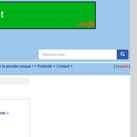
•
•
•
z la pensée unique !
Publicité
Contact
[
]
English
ette »