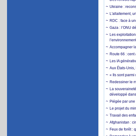
Ukraine : reconst
L'allaitement, u
RDC : face à une
Gaza : l’ONU dé
Les exploitation
l’environnemen
Accompagner la f
Route 66 : cent 
Les IA générativ
Aux États-Unis, 
« Ils sont parm
Redessiner le m
La souveraineté 
développé dans 
Piégée par une 
Le projet du min
Travail des enfa
Afghanistan : cin
Feux de forêt : 