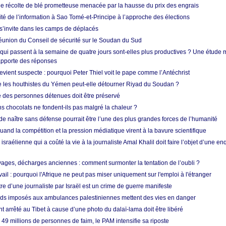
ne récolte de blé prometteuse menacée par la hausse du prix des engrais
rité de l’information à Sao Tomé-et-Principe à l’approche des élections
’invite dans les camps de déplacés
union du Conseil de sécurité sur le Soudan du Sud
 qui passent à la semaine de quatre jours sont-elles plus productives ? Une étude
apporte des réponses
vient suspecte : pourquoi Peter Thiel voit le pape comme l’Antéchrist
e les houthistes du Yémen peut-elle détourner Riyad du Soudan ?
e des personnes détenues doit être préservé
s chocolats ne fondent-ils pas malgré la chaleur ?
 de naître sans défense pourrait être l’une des plus grandes forces de l’humanité
quand la compétition et la pression médiatique virent à la bavure scientifique
 israélienne qui a coûté la vie à la journaliste Amal Khalil doit faire l’objet d’une e
ges, décharges anciennes : comment surmonter la tentation de l’oubli ?
vail : pourquoi l'Afrique ne peut pas miser uniquement sur l'emploi à l'étranger
re d’une journaliste par Israël est un crime de guerre manifeste
tards imposés aux ambulances palestiniennes mettent des vies en danger
nt arrêté au Tibet à cause d’une photo du dalaï-lama doit être libéré
49 millions de personnes de faim, le PAM intensifie sa riposte