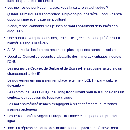
dans les panaches de fumée
Les moines du punk : connaissez-vous la culture straight edge ?
Quand les marques s'approprient le hip-hop pour paraître « cool » : entre
opportunisme et engagement culturel
Alcool, tabac, cannabis : les jeunes se sont-ils vraiment détournés des
drogues ?
Une punaise-vampire dans nos jardins : le tigre du platane préférera-t-il
bientôt le sang à la sève ?
Au Venezuela, les femmes restent les plus exposées après les séismes
Débat au Conseil de sécurité : la bataille des minéraux critiques inquiète
l'ONU
Les jeunes de Croatie, de Serbie et de Bosnie-Herzégovine, acteurs d'un
changement collectif
Le gouvernement malaisien remplace le terme « LGBT » par « culture
déviante »
Les communautés LGBTQ+ de Hong Kong luttent pour leur survie dans un
contexte de réduction de l'espace civique
Les nations mélanésiennes s'engagent à relier et étendre leurs zones
marines protégées
Les feux de forêt ravagent l’Europe, la France et l’Espagne en première
ligne
Inde. La répression contre des manifestant·e·s pacifiques à New Delhi