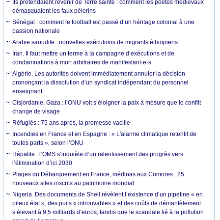
Ils prétendaient revenir de Terre sainte : comment les poètes médiévaux
démasquaient les faux pèlerins
Sénégal : comment le football est passé d’un héritage colonial à une
passion nationale
Arabie saoudite : nouvelles exécutions de migrants éthiopiens
Iran. Il faut mettre un terme à la campagne d’exécutions et de
condamnations à mort arbitraires de manifestant·e·s
Algérie. Les autorités doivent immédiatement annuler la décision
prononçant la dissolution d’un syndicat indépendant du personnel
enseignant
Cisjordanie, Gaza : l’ONU voit s’éloigner la paix à mesure que le conflit
change de visage
Réfugiés : 75 ans après, la promesse vacille
Incendies en France et en Espagne : « L'alarme climatique retentit de
toutes parts », selon l’ONU
Hépatite : l’OMS s’inquiète d’un ralentissement des progrès vers
l’élimination d’ici 2030
Plages du Débarquement en France, médinas aux Comores : 25
nouveaux sites inscrits au patrimoine mondial
Nigeria. Des documents de Shell révèlent l’existence d’un pipeline « en
piteux état », des puits « introuvables » et des coûts de démantèlement
s’élevant à 9,5 milliards d’euros, tandis que le scandale lié à la pollution