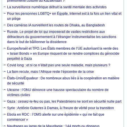
phénomène culturel du Kazakhstan ?
La surveillance numérique détruit la santé mentale des activistes
Pour les personnes LGBTQ+ en Égypte, Internet est à la fois un lien vital et
un piège
Des caméras IA surveillent les routes de Dhaka, au Bangladesh
Russie. Le projet de loi qui imposerait de vastes restrictions aux
détracteurs du gouvernement à l’étranger instrumentalise les sanctions
dans le but de bâillonner la dissidence
Europe/Israël et TPO. Les États membres de l’UE autorisant la vente des
« Israel Bonds » en Europe risquent de se rendre complices du génocide
perpétré à Gaza
Covid long : et si ce n’était pas une seule maladie, mais plusieurs ?
La faim recule, mais l’Afrique reste l’épicentre de la crise
États-Unis/Équateur : De nombreux abus liés à la coopération en matière
de sécurité
Ukraine : l’ONU dénonce une hausse spectaculaire du nombre de
victimes civiles
Gaza : cessez-le-feu ou pas, les Palestiniens ne sont en sécurité nulle part
Syrie : António Guterres à Damas, à l'heure de vérité pour la transition
Ebola en RDC : l’OMS alerte sur une épidémie « qui ne fait que
commencer »
Naufrages au large de la Mauritanie : 144 morts ou disparus