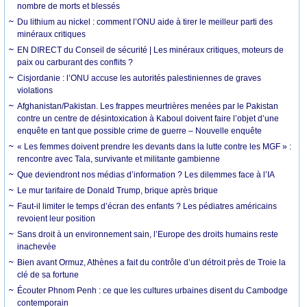
nombre de morts et blessés
Du lithium au nickel : comment l’ONU aide à tirer le meilleur parti des
minéraux critiques
EN DIRECT du Conseil de sécurité | Les minéraux critiques, moteurs de
paix ou carburant des conflits ?
Cisjordanie : l’ONU accuse les autorités palestiniennes de graves
violations
Afghanistan/Pakistan. Les frappes meurtrières menées par le Pakistan
contre un centre de désintoxication à Kaboul doivent faire l’objet d’une
enquête en tant que possible crime de guerre – Nouvelle enquête
« Les femmes doivent prendre les devants dans la lutte contre les MGF » :
rencontre avec Tala, survivante et militante gambienne
Que deviendront nos médias d’information ? Les dilemmes face à l’IA
Le mur tarifaire de Donald Trump, brique après brique
Faut-il limiter le temps d’écran des enfants ? Les pédiatres américains
revoient leur position
Sans droit à un environnement sain, l’Europe des droits humains reste
inachevée
Bien avant Ormuz, Athènes a fait du contrôle d’un détroit près de Troie la
clé de sa fortune
Écouter Phnom Penh : ce que les cultures urbaines disent du Cambodge
contemporain