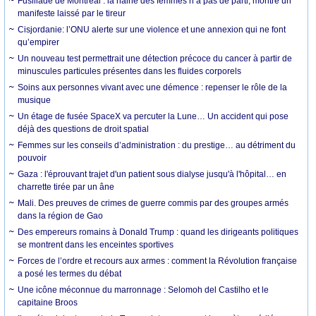
Fusillade de Montréal : la haine des femmes n’a pas de parti, montre un
manifeste laissé par le tireur
Cisjordanie: l’ONU alerte sur une violence et une annexion qui ne font
qu’empirer
Un nouveau test permettrait une détection précoce du cancer à partir de
minuscules particules présentes dans les fluides corporels
Soins aux personnes vivant avec une démence : repenser le rôle de la
musique
Un étage de fusée SpaceX va percuter la Lune… Un accident qui pose
déjà des questions de droit spatial
Femmes sur les conseils d’administration : du prestige… au détriment du
pouvoir
Gaza : l'éprouvant trajet d'un patient sous dialyse jusqu'à l'hôpital… en
charrette tirée par un âne
Mali. Des preuves de crimes de guerre commis par des groupes armés
dans la région de Gao
Des empereurs romains à Donald Trump : quand les dirigeants politiques
se montrent dans les enceintes sportives
Forces de l’ordre et recours aux armes : comment la Révolution française
a posé les termes du débat
Une icône méconnue du marronnage : Selomoh del Castilho et le
capitaine Broos