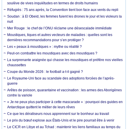
soulève de vives inquiétudes en termes de droits humains
Réfugiés : 75 ans après, la Convention tient bon face aux vents du repli
Soudan : à El Obeid, les femmes fuient les drones le jour et les violeurs la
nuit
Mer Rouge : le chef de l’ONU réclame une désescalade immédiate
Moustiques, tiques et autres vecteurs de maladies : quelles sont les
dernières recommandations pour s’en protéger ?
Les « peaux à moustiques » : mythe ou réalité ?
Peut-on combattre les moustiques avec des moustiques ?
La surprenante araignée qui chasse les moustiques et préfère nos vieilles
chaussettes
Coupe du Monde 2026 : le football a-t-il gagné ?
Le Royaume-Uni face au scandale des adoptions forcées de l’après-
guerre
Arêtes de poisson, quarantaine et vaccination : les armes des Aborigènes
contre la variole
« Je ne peux plus participer à cette mascarade » : pourquoi des guides en
Antarctique quittent le métier de leurs rêves
Ce que les dératiseurs nous apprennent sur le bonheur au travail
Le prix du bœuf explose aux États-Unis et le pire pourrait être à venir
Le CICR en Libye et au Tchad : maintenir les liens familiaux au temps du