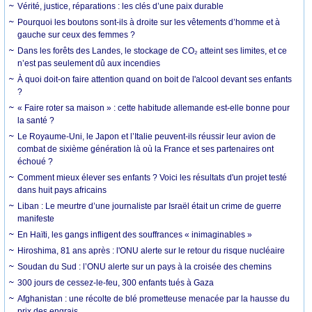
Vérité, justice, réparations : les clés d’une paix durable
Pourquoi les boutons sont-ils à droite sur les vêtements d’homme et à
gauche sur ceux des femmes ?
Dans les forêts des Landes, le stockage de CO₂ atteint ses limites, et ce
n’est pas seulement dû aux incendies
À quoi doit-on faire attention quand on boit de l'alcool devant ses enfants
?
« Faire roter sa maison » : cette habitude allemande est-elle bonne pour
la santé ?
Le Royaume-Uni, le Japon et l’Italie peuvent-ils réussir leur avion de
combat de sixième génération là où la France et ses partenaires ont
échoué ?
Comment mieux élever ses enfants ? Voici les résultats d'un projet testé
dans huit pays africains
Liban : Le meurtre d’une journaliste par Israël était un crime de guerre
manifeste
En Haïti, les gangs infligent des souffrances « inimaginables »
Hiroshima, 81 ans après : l'ONU alerte sur le retour du risque nucléaire
Soudan du Sud : l’ONU alerte sur un pays à la croisée des chemins
300 jours de cessez-le-feu, 300 enfants tués à Gaza
Afghanistan : une récolte de blé prometteuse menacée par la hausse du
prix des engrais