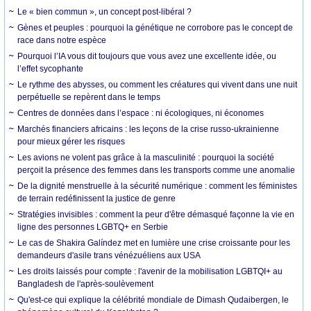
Le « bien commun », un concept post-libéral ?
Gènes et peuples : pourquoi la génétique ne corrobore pas le concept de
race dans notre espèce
Pourquoi l’IA vous dit toujours que vous avez une excellente idée, ou
l’effet sycophante
Le rythme des abysses, ou comment les créatures qui vivent dans une nuit
perpétuelle se repèrent dans le temps
Centres de données dans l’espace : ni écologiques, ni économes
Marchés financiers africains : les leçons de la crise russo-ukrainienne
pour mieux gérer les risques
Les avions ne volent pas grâce à la masculinité : pourquoi la société
perçoit la présence des femmes dans les transports comme une anomalie
De la dignité menstruelle à la sécurité numérique : comment les féministes
de terrain redéfinissent la justice de genre
Stratégies invisibles : comment la peur d'être démasqué façonne la vie en
ligne des personnes LGBTQ+ en Serbie
Le cas de Shakira Galíndez met en lumière une crise croissante pour les
demandeurs d'asile trans vénézuéliens aux USA
Les droits laissés pour compte : l'avenir de la mobilisation LGBTQI+ au
Bangladesh de l'après-soulèvement
Qu'est-ce qui explique la célébrité mondiale de Dimash Qudaibergen, le