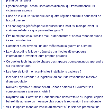
prend de l’ampleur
Cyberesclavage : ces fausses offres d'emploi qui transforment leurs
victimes en escrocs
Crise de la culture : la théorie des quatre régimes culturels pour sortir de
la controverse
Les sondages générés par IA séduisent des instituts, mais peuvent-ils
vraiment refléter ce que pensent les gens ?
Être rejeté par les autres fait mal : aider enfants et ados à rebondir quand
ils sont mis de côté
Comment X est devenu l’un des théâtres de la guerre en Ukraine
La « vibecoding fatigue » : épuisés par l’IA, les développeurs
informatiques inventent leurs propres parades
Ce que les techniques de chasse des rapaces pourraient nous apprendre
sur les dinosaures
Les feux de forêt menacent-ils les installations gazières ?
Incendies en Gironde : la logistique au cœur de l’évacuation massive
d’une population
Nouveau symbole nutritionnel au Canada : aidera-t-il vraiment les
consommateurs à mieux choisir ?
Royaume-Uni. L’arrêt de la Cour suprême dans l’affaire du logiciel espion
bahreïnite adresse un message clair contre la répression transnationale
VIH : la riposte mondiale vacille au moment où la science promettait de