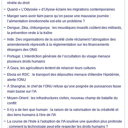
révèle du droit
Quand « L’Odyssée » d’Ulysse éclaire les migrations contemporaines
Manger sans avoir faim parce qu’on passe une mauvaise journée :
l’alimentation émotionnelle est-elle un problème ?
Dengue, Zika, chikungunya : les moustiques invasifs coûtent des milliards,
la prévention reste à la traîne
Inde. Des organisations de la société civile réclament l’abrogation des
amendements répressifs à la réglementation sur les financements
étrangers des ONG
Portugal. L’interdiction générale de l’occultation du visage menace
plusieurs droits humains
À Gaza, les agriculteurs tentent de relancer leurs cultures
Ebola en RDC : le transport des dépouilles menace d'étendre l'épidémie,
alerte l'ONU
À Shanghai, le chef de l’ONU refuse qu’une poignée de puissances fasse
main basse sur l’IA
Moyen-Orient : les infrastructures civiles, nouveau champ de bataille du
conflit
Il n'y a de lien que humain : la raison de la valorisation de la créativité et
des liens humains à l'ère de l'IA
La course de l'Inde à l'adoption de l'IA soulève une question plus profonde
: comment la technologie peut-elle respecter les droits humains ?