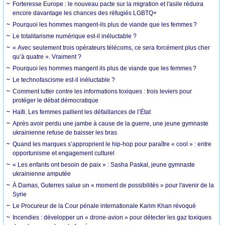
Forteresse Europe : le nouveau pacte sur la migration et l'asile réduira
encore davantage les chances des réfugiés LGBTQ+
Pourquoi les hommes mangent-ils plus de viande que les femmes ?
Le totalitarisme numérique est-il inéluctable ?
« Avec seulement trois opérateurs télécoms, ce sera forcément plus cher
qu’à quatre ». Vraiment ?
Pourquoi les hommes mangent ils plus de viande que les femmes ?
Le technofascisme est-il inéluctable ?
Comment lutter contre les informations toxiques : trois leviers pour
protéger le débat démocratique
Haïti. Les femmes pallient les défaillances de l’État
Après avoir perdu une jambe à cause de la guerre, une jeune gymnaste
ukrainienne refuse de baisser les bras
Quand les marques s’approprient le hip-hop pour paraître « cool » : entre
opportunisme et engagement culturel
« Les enfants ont besoin de paix » : Sasha Paskal, jeune gymnaste
ukrainienne amputée
À Damas, Guterres salue un « moment de possibilités » pour l'avenir de la
Syrie
Le Procureur de la Cour pénale internationale Karim Khan révoqué
Incendies : développer un « drone-avion » pour détecter les gaz toxiques