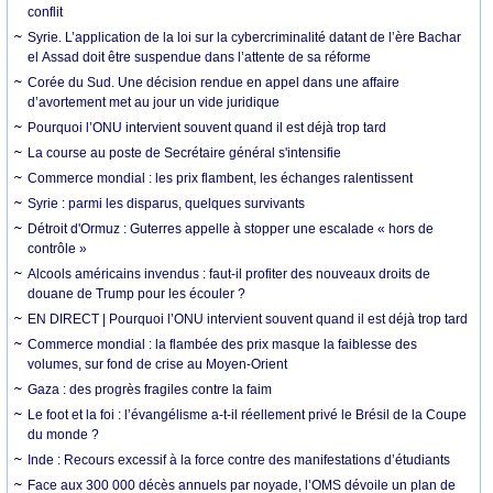
conflit
Syrie. L’application de la loi sur la cybercriminalité datant de l’ère Bachar
el Assad doit être suspendue dans l’attente de sa réforme
Corée du Sud. Une décision rendue en appel dans une affaire
d’avortement met au jour un vide juridique
Pourquoi l’ONU intervient souvent quand il est déjà trop tard
La course au poste de Secrétaire général s'intensifie
Commerce mondial : les prix flambent, les échanges ralentissent
Syrie : parmi les disparus, quelques survivants
Détroit d'Ormuz : Guterres appelle à stopper une escalade « hors de
contrôle »
Alcools américains invendus : faut-il profiter des nouveaux droits de
douane de Trump pour les écouler ?
EN DIRECT | Pourquoi l’ONU intervient souvent quand il est déjà trop tard
Commerce mondial : la flambée des prix masque la faiblesse des
volumes, sur fond de crise au Moyen-Orient
Gaza : des progrès fragiles contre la faim
Le foot et la foi : l’évangélisme a-t-il réellement privé le Brésil de la Coupe
du monde ?
Inde : Recours excessif à la force contre des manifestations d’étudiants
Face aux 300 000 décès annuels par noyade, l’OMS dévoile un plan de