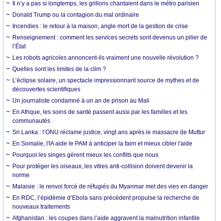
Il n’y a pas si longtemps, les grillons chantaient dans le métro parisien
Donald Trump ou la contagion du mal ordinaire
Incendies : le retour à la maison, angle mort de la gestion de crise
Renseignement : comment les services secrets sont devenus un pilier de
l’État
Les robots agricoles annoncent-ils vraiment une nouvelle révolution ?
Quelles sont les limites de la clim ?
L’éclipse solaire, un spectacle impressionnant source de mythes et de
découvertes scientifiques
Un journaliste condamné à un an de prison au Mali
En Afrique, les soins de santé passent aussi par les familles et les
communautés
Sri Lanka : l’ONU réclame justice, vingt ans après le massacre de Muttur
En Somalie, l'IA aide le PAM à anticiper la faim et mieux cibler l'aide
Pourquoi les singes gèrent mieux les conflits que nous
Pour protéger les oiseaux, les vitres anti-collision doivent devenir la
norme
Malaisie : le renvoi forcé de réfugiés du Myanmar met des vies en danger
En RDC, l’épidémie d’Ebola sans précédent propulse la recherche de
nouveaux traitements
Afghanistan : les coupes dans l’aide aggravent la malnutrition infantile