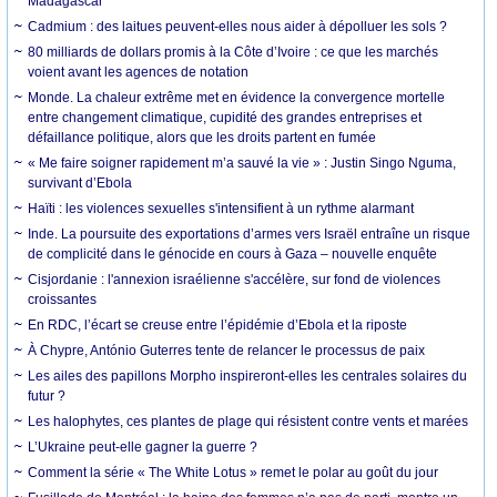
Madagascar
Cadmium : des laitues peuvent-elles nous aider à dépolluer les sols ?
80 milliards de dollars promis à la Côte d’Ivoire : ce que les marchés
voient avant les agences de notation
Monde. La chaleur extrême met en évidence la convergence mortelle
entre changement climatique, cupidité des grandes entreprises et
défaillance politique, alors que les droits partent en fumée
« Me faire soigner rapidement m’a sauvé la vie » : Justin Singo Nguma,
survivant d’Ebola
Haïti : les violences sexuelles s'intensifient à un rythme alarmant
Inde. La poursuite des exportations d’armes vers Israël entraîne un risque
de complicité dans le génocide en cours à Gaza – nouvelle enquête
Cisjordanie : l'annexion israélienne s'accélère, sur fond de violences
croissantes
En RDC, l’écart se creuse entre l’épidémie d’Ebola et la riposte
À Chypre, António Guterres tente de relancer le processus de paix
Les ailes des papillons Morpho inspireront-elles les centrales solaires du
futur ?
Les halophytes, ces plantes de plage qui résistent contre vents et marées
L’Ukraine peut-elle gagner la guerre ?
Comment la série « The White Lotus » remet le polar au goût du jour