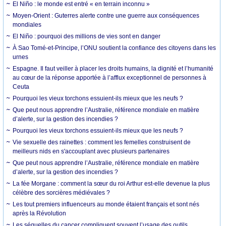
El Niño : le monde est entré « en terrain inconnu »
Moyen-Orient : Guterres alerte contre une guerre aux conséquences
mondiales
El Niño : pourquoi des millions de vies sont en danger
À Sao Tomé-et-Principe, l’ONU soutient la confiance des citoyens dans les
urnes
Espagne. Il faut veiller à placer les droits humains, la dignité et l’humanité
au cœur de la réponse apportée à l’afflux exceptionnel de personnes à
Ceuta
Pourquoi les vieux torchons essuient-ils mieux que les neufs ?
Que peut nous apprendre l’Australie, référence mondiale en matière
d’alerte, sur la gestion des incendies ?
Pourquoi les vieux torchons essuient-ils mieux que les neufs ?
Vie sexuelle des rainettes : comment les femelles construisent de
meilleurs nids en s'accouplant avec plusieurs partenaires
Que peut nous apprendre l’Australie, référence mondiale en matière
d’alerte, sur la gestion des incendies ?
La fée Morgane : comment la sœur du roi Arthur est-elle devenue la plus
célèbre des sorcières médiévales ?
Les tout premiers influenceurs au monde étaient français et sont nés
après la Révolution
Les séquelles du cancer compliquent souvent l’usage des outils