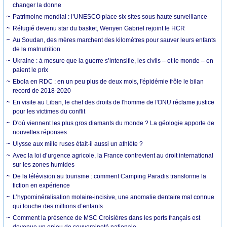
changer la donne
Patrimoine mondial : l’UNESCO place six sites sous haute surveillance
Réfugié devenu star du basket, Wenyen Gabriel rejoint le HCR
Au Soudan, des mères marchent des kilomètres pour sauver leurs enfants
de la malnutrition
Ukraine : à mesure que la guerre s’intensifie, les civils – et le monde – en
paient le prix
Ebola en RDC : en un peu plus de deux mois, l'épidémie frôle le bilan
record de 2018-2020
En visite au Liban, le chef des droits de l'homme de l'ONU réclame justice
pour les victimes du conflit
D'où viennent les plus gros diamants du monde ? La géologie apporte de
nouvelles réponses
Ulysse aux mille ruses était-il aussi un athlète ?
Avec la loi d’urgence agricole, la France contrevient au droit international
sur les zones humides
De la télévision au tourisme : comment Camping Paradis transforme la
fiction en expérience
L’hypominéralisation molaire-incisive, une anomalie dentaire mal connue
qui touche des millions d’enfants
Comment la présence de MSC Croisières dans les ports français est
devenue un enjeu de souveraineté nationale