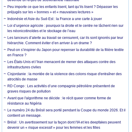
Peu importe ce que les enfants lisent, tant qu’ils lisent ? Dépasser les
préjugés sur les « bonnes » et « mauvaises lectures »
Indonésie et Asie du Sud-Est : la France a une carte à jouer
Loi d’urgence agricole : pourquoi la droite et le centre ne lâchent rien sur
les néonicotinoïdes et le stockage de l’eau
Les lanceurs d’alerte au travail se censurent, car ils sont ignorés par leur
hiérarchie. Comment éviter d’en arriver à un drame ?
Peut-on s’inspirer du Japon pour repenser la durabilité de la filière textile
en France ?
Les États-Unis et l’Iran menacent de mener des attaques contre des
infrastructures civiles
Cisjordanie : la montée de la violence des colons risque d'entraîner des
atrocités de masse
RD Congo : Les activités d’une compagnie pétrolière présentent de
graves risques de pollution
Avant que l'algorithme ne décide : le récit queer comme forme de
résistance au Nigéria
Le numéro 24 du Brésil sera porté pendant la Coupe du monde 2026. Et il
contient un message.
Brésil : Un avertissement sur la façon dont l'IA et les deepfakes peuvent
devenir un « risque excessif » pour les femmes et les filles