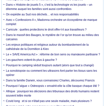
Dans « Histoire de jouets 5 », c’est la technologie vs les jouets – un
dilemme auquel les familles sont aussi confrontées
On expédie au Sud nos déchets… et nos responsabilités
Avec « Confessions II », Madonna orchestre un écosystème de marque
complet
Canicule : quelles protections le droit offre-t-il aux travailleurs ?
Dans le massif des Bauges, le mystère de l’or qu'on trouve au milieu des
calcaires
Les enjeux politiques et religieux autour du bombardement de la
cathédrale de la Dormition à Kiev
Le « SAVE America Act » : réforme de bon sens ou manœuvre partisane ?
Les gauchers votent-ils plus à gauche ?
Pourquoi le camping séduit toujours autant (alors que tout a changé)
La sonobiopsie ou comment les ultrasons font parler les tissus sans les
opérer
Dans la famille Darwin, vous connaissiez Charles, découvrez Francis
Pourquoi l’algue « Ostreopsis » envahit-elle la côte basque chaque été ?
Afrique : pourquoi les décisions des tribunaux des droits humains restent
souvent lettre morte
Covid long : et si ce n'était pas une seule maladie, mais plusieurs ?