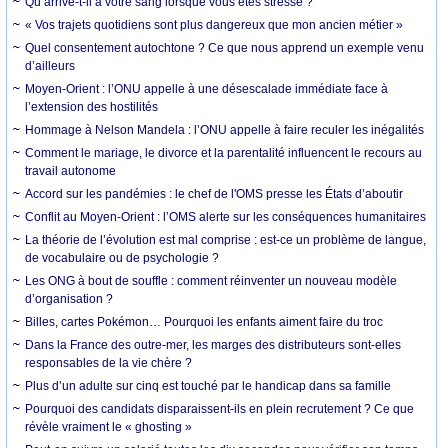
Qu’arrive-t-il à votre sang lorsque vous êtes stressé ?
« Vos trajets quotidiens sont plus dangereux que mon ancien métier »
Quel consentement autochtone ? Ce que nous apprend un exemple venu
d’ailleurs
Moyen-Orient : l’ONU appelle à une désescalade immédiate face à
l’extension des hostilités
Hommage à Nelson Mandela : l’ONU appelle à faire reculer les inégalités
Comment le mariage, le divorce et la parentalité influencent le recours au
travail autonome
Accord sur les pandémies : le chef de l'OMS presse les États d’aboutir
Conflit au Moyen-Orient : l’OMS alerte sur les conséquences humanitaires
La théorie de l’évolution est mal comprise : est-ce un problème de langue,
de vocabulaire ou de psychologie ?
Les ONG à bout de souffle : comment réinventer un nouveau modèle
d’organisation ?
Billes, cartes Pokémon… Pourquoi les enfants aiment faire du troc
Dans la France des outre-mer, les marges des distributeurs sont-elles
responsables de la vie chère ?
Plus d’un adulte sur cinq est touché par le handicap dans sa famille
Pourquoi des candidats disparaissent-ils en plein recrutement ? Ce que
révèle vraiment le « ghosting »