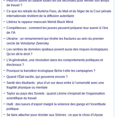
Peut-on suivre un salarié toutes les dix secondes pour vérifier son temps
de travail ?
Ce que les retraits du Burkina Faso, du Mali et du Niger de la Cour pénale
internationale révèlent de la diffusion autoritaire
Libérez le rappeur marocain Mehdi Black Wind
Compétences : comment les jeunes peuvent préparer leur avenir à l’ère
de l’IA
Ukraine : un remaniement qui révèle les fractures au sein du premier
cercle de Volodymyr Zelensky
Les centres de données spatiaux posent aussi des risques écologiques.
Qu’en dit le droit ?
L’IA générative, une révolution dans les comportements politiques et
électoraux ?
Pourquoi la transition écologique fâche-t-elle les campagnes ?
Quand l’État vacille, qui gouverne encore ?
Santé des étudiants : plus d’un sur deux entre à l’université avec une
fragilité physique ou mentale
Taylor au pays des Soviets : quand Lénine s'inspirait de l'organisation
scientifique du travail
Haïti : des lueurs d’espoir malgré la violence des gangs et l’incertitude
politique
Se faire attacher pour résister aux Sirènes : ce que le choix d’Ulysse