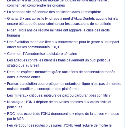
Le racisme à la Coupe du monde de football est une triste réalité :
comment en comprendre les origines
La seconde vie méconnue des pesticides dans l’atmosphère
Ghana. Six ans après le lynchage à mort d’Akua Denteh, aucune loi n’a
encore été adoptée pour criminaliser les accusations de sorcellerie
Niger : Trois ans de régime militaire ont aggravé la crise des droits
humains
Une évolution mondiale liée aux mouvements pour le genre a un impact
direct sur les communautés LBQT
Comment l'IA modernise la dictature africaine
Les attaques contre les identités trans deviennent un outil politique
stratégique au Brésil
Retour d'espèces menacées grâce aux efforts de conservation menés
dans le monde entier
France. La solution pour protéger les enfants en ligne n’est pas d’interdire,
mais de modifier la conception des plateformes
Les minéraux critiques, moteurs de paix ou carburant des conflits ?
Nicaragua : l'ONU déplore de nouvelles atteintes aux droits civils et
politiques
RDC : des experts de l'ONU dénoncent le « règne de la terreur » imposé
par le M23
Feu vert pour des routes plus sûres : l'ONU veut réduire de moitié le