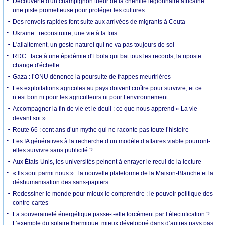
Découverte d'un champignon tueur de la chenille légionnaire africaine :
une piste prometteuse pour protéger les cultures
Des renvois rapides font suite aux arrivées de migrants à Ceuta
Ukraine : reconstruire, une vie à la fois
L'allaitement, un geste naturel qui ne va pas toujours de soi
RDC : face à une épidémie d'Ebola qui bat tous les records, la riposte
change d'échelle
Gaza : l’ONU dénonce la poursuite de frappes meurtrières
Les exploitations agricoles au pays doivent croître pour survivre, et ce
n’est bon ni pour les agriculteurs ni pour l’environnement
Accompagner la fin de vie et le deuil : ce que nous apprend « La vie
devant soi »
Route 66 : cent ans d’un mythe qui ne raconte pas toute l’histoire
Les IA génératives à la recherche d’un modèle d’affaires viable pourront-
elles survivre sans publicité ?
Aux États-Unis, les universités peinent à enrayer le recul de la lecture
« Ils sont parmi nous » : la nouvelle plateforme de la Maison-Blanche et la
déshumanisation des sans-papiers
Redessiner le monde pour mieux le comprendre : le pouvoir politique des
contre-cartes
La souveraineté énergétique passe-t-elle forcément par l’électrification ?
L’exemple du solaire thermique, mieux développé dans d’autres pays pas