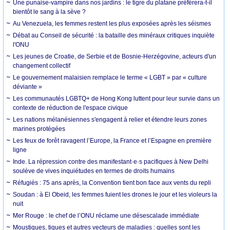
Une punaise-vampire dans nos jardins : le tigre du platane préférera-t-il
bientôt le sang à la sève ?
Au Venezuela, les femmes restent les plus exposées après les séismes
Débat au Conseil de sécurité : la bataille des minéraux critiques inquiète
l'ONU
Les jeunes de Croatie, de Serbie et de Bosnie-Herzégovine, acteurs d'un
changement collectif
Le gouvernement malaisien remplace le terme « LGBT » par « culture
déviante »
Les communautés LGBTQ+ de Hong Kong luttent pour leur survie dans un
contexte de réduction de l'espace civique
Les nations mélanésiennes s'engagent à relier et étendre leurs zones
marines protégées
Les feux de forêt ravagent l’Europe, la France et l’Espagne en première
ligne
Inde. La répression contre des manifestant·e·s pacifiques à New Delhi
soulève de vives inquiétudes en termes de droits humains
Réfugiés : 75 ans après, la Convention tient bon face aux vents du repli
Soudan : à El Obeid, les femmes fuient les drones le jour et les violeurs la
nuit
Mer Rouge : le chef de l’ONU réclame une désescalade immédiate
Moustiques, tiques et autres vecteurs de maladies : quelles sont les