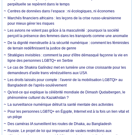
perpétuelle se repèrent dans le temps
Centres de données dans l’espace : ni écologiques, ni économes
Marchés financiers africains : les leçons de la crise russo-ukrainienne
pour mieux gérer les risques
Les avions ne volent pas grâce à la masculinité : pourquoi la société
perçoit la présence des femmes dans les transports comme une anomalie
De la dignité menstruelle à la sécurité numérique : comment les féministes
de terrain redéfinissent la justice de genre
Stratégies invisibles : comment la peur d'être démasqué façonne la vie en
ligne des personnes LGBTQ+ en Serbie
Le cas de Shakira Galíndez met en lumière une crise croissante pour les
demandeurs d'asile trans vénézuéliens aux USA
Les droits laissés pour compte : l'avenir de la mobilisation LGBTQI+ au
Bangladesh de l'après-soulèvement
Qu'est-ce qui explique la célébrité mondiale de Dimash Qudaibergen, le
phénomène culturel du Kazakhstan ?
La surveillance numérique détruit la santé mentale des activistes
Pour les personnes LGBTQ+ en Égypte, Internet est à la fois un lien vital et
un piège
Des caméras IA surveillent les routes de Dhaka, au Bangladesh
Russie. Le projet de loi qui imposerait de vastes restrictions aux