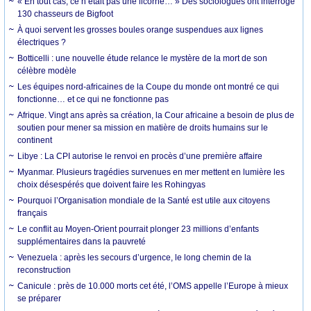
« En tout cas, ce n’était pas une licorne… » Des sociologues ont interrogé
130 chasseurs de Bigfoot
À quoi servent les grosses boules orange suspendues aux lignes
électriques ?
Botticelli : une nouvelle étude relance le mystère de la mort de son
célèbre modèle
Les équipes nord-africaines de la Coupe du monde ont montré ce qui
fonctionne… et ce qui ne fonctionne pas
Afrique. Vingt ans après sa création, la Cour africaine a besoin de plus de
soutien pour mener sa mission en matière de droits humains sur le
continent
Libye : La CPI autorise le renvoi en procès d’une première affaire
Myanmar. Plusieurs tragédies survenues en mer mettent en lumière les
choix désespérés que doivent faire les Rohingyas
Pourquoi l’Organisation mondiale de la Santé est utile aux citoyens
français
Le conflit au Moyen-Orient pourrait plonger 23 millions d’enfants
supplémentaires dans la pauvreté
Venezuela : après les secours d’urgence, le long chemin de la
reconstruction
Canicule : près de 10.000 morts cet été, l’OMS appelle l’Europe à mieux
se préparer