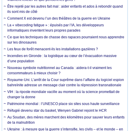
Être rejeté par les autres fait mal : aider enfants et ados à rebondir quand
ils sont mis de côté
Comment X est devenu l’un des théâtres de la guerre en Ukraine
La « vibecoding fatigue » : épuisés par l’IA, les développeurs
informatiques inventent leurs propres parades
Ce que les techniques de chasse des rapaces pourraient nous apprendre
sur les dinosaures
Les feux de forêt menacent-ils les installations gazières ?
Incendies en Gironde : la logistique au cœur de l’évacuation massive
d’une population
Nouveau symbole nutritionnel au Canada : aidera-t-il vraiment les
consommateurs à mieux choisir ?
Royaume-Uni. L’arrêt de la Cour suprême dans l’affaire du logiciel espion
bahreïnite adresse un message clair contre la répression transnationale
VIH : la riposte mondiale vacille au moment où la science promettait de
changer la donne
Patrimoine mondial : l’UNESCO place six sites sous haute surveillance
Réfugié devenu star du basket, Wenyen Gabriel rejoint le HCR
Au Soudan, des mères marchent des kilomètres pour sauver leurs enfants
de la malnutrition
Ukraine : à mesure que la guerre s’intensifie, les civils – et le monde – en