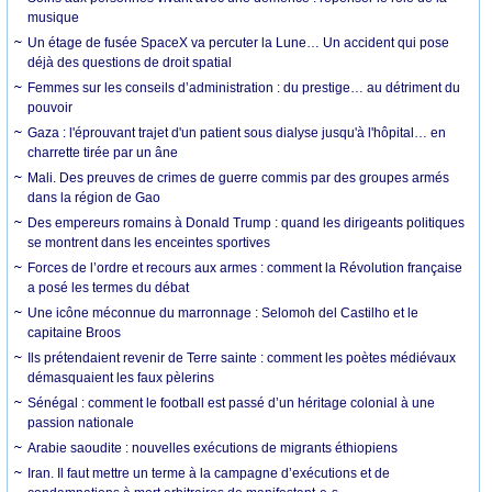
musique
Un étage de fusée SpaceX va percuter la Lune… Un accident qui pose
déjà des questions de droit spatial
Femmes sur les conseils d’administration : du prestige… au détriment du
pouvoir
Gaza : l'éprouvant trajet d'un patient sous dialyse jusqu'à l'hôpital… en
charrette tirée par un âne
Mali. Des preuves de crimes de guerre commis par des groupes armés
dans la région de Gao
Des empereurs romains à Donald Trump : quand les dirigeants politiques
se montrent dans les enceintes sportives
Forces de l’ordre et recours aux armes : comment la Révolution française
a posé les termes du débat
Une icône méconnue du marronnage : Selomoh del Castilho et le
capitaine Broos
Ils prétendaient revenir de Terre sainte : comment les poètes médiévaux
démasquaient les faux pèlerins
Sénégal : comment le football est passé d’un héritage colonial à une
passion nationale
Arabie saoudite : nouvelles exécutions de migrants éthiopiens
Iran. Il faut mettre un terme à la campagne d’exécutions et de