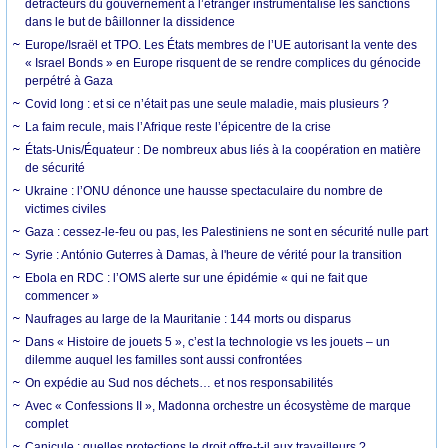
détracteurs du gouvernement à l’étranger instrumentalise les sanctions
dans le but de bâillonner la dissidence
Europe/Israël et TPO. Les États membres de l’UE autorisant la vente des
« Israel Bonds » en Europe risquent de se rendre complices du génocide
perpétré à Gaza
Covid long : et si ce n’était pas une seule maladie, mais plusieurs ?
La faim recule, mais l’Afrique reste l’épicentre de la crise
États-Unis/Équateur : De nombreux abus liés à la coopération en matière
de sécurité
Ukraine : l’ONU dénonce une hausse spectaculaire du nombre de
victimes civiles
Gaza : cessez-le-feu ou pas, les Palestiniens ne sont en sécurité nulle part
Syrie : António Guterres à Damas, à l'heure de vérité pour la transition
Ebola en RDC : l’OMS alerte sur une épidémie « qui ne fait que
commencer »
Naufrages au large de la Mauritanie : 144 morts ou disparus
Dans « Histoire de jouets 5 », c’est la technologie vs les jouets – un
dilemme auquel les familles sont aussi confrontées
On expédie au Sud nos déchets… et nos responsabilités
Avec « Confessions II », Madonna orchestre un écosystème de marque
complet
Canicule : quelles protections le droit offre-t-il aux travailleurs ?