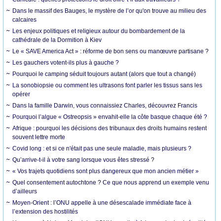
Dans le massif des Bauges, le mystère de l’or qu'on trouve au milieu des
calcaires
Les enjeux politiques et religieux autour du bombardement de la
cathédrale de la Dormition à Kiev
Le « SAVE America Act » : réforme de bon sens ou manœuvre partisane ?
Les gauchers votent-ils plus à gauche ?
Pourquoi le camping séduit toujours autant (alors que tout a changé)
La sonobiopsie ou comment les ultrasons font parler les tissus sans les
opérer
Dans la famille Darwin, vous connaissiez Charles, découvrez Francis
Pourquoi l’algue « Ostreopsis » envahit-elle la côte basque chaque été ?
Afrique : pourquoi les décisions des tribunaux des droits humains restent
souvent lettre morte
Covid long : et si ce n'était pas une seule maladie, mais plusieurs ?
Qu’arrive-t-il à votre sang lorsque vous êtes stressé ?
« Vos trajets quotidiens sont plus dangereux que mon ancien métier »
Quel consentement autochtone ? Ce que nous apprend un exemple venu
d’ailleurs
Moyen-Orient : l’ONU appelle à une désescalade immédiate face à
l’extension des hostilités