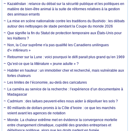
Kazakhstan : relance du débat sur la sécurité publique et les politiques en
matière de bien-être animal à la suite de réformes relatives à la gestion
des animaux errants
La mise en scène nationaliste contre les traditions du Bushido : les débats
autour des nettoyages de stade pendant la Coupe du monde 2026
Que signifie la fin du Statut de protection temporaire aux États-Unis pour
les Haïtiens ?
Non, la Cour suprême n'a pas qualifié les Canadiens unilingues
d'« inférieurs »
Retourner sur la Lune : voici pourquoi le défi parait plus grand qu’en 1969
Qu’est-ce que la littérature « jeune adulte » ?
Habiter en hauteur : un immobilier cher et recherché, mais vulnérable aux
fortes chaleurs
Les limites de l’économie, au-delà des caricatures
La caméra au service de la recherche : l’expérience d’un documentaire à
Madagascar
Cadmium : des laitues peuvent-elles nous aider à dépolluer les sols ?
80 milliards de dollars promis à la Côte d’Ivoire : ce que les marchés
voient avant les agences de notation
Monde. La chaleur extrême met en évidence la convergence mortelle
entre changement climatique, cupidité des grandes entreprises et
défaillance politique, alors que les droits partent en fumée