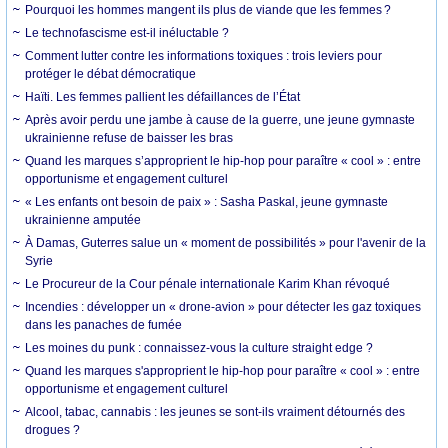
Pourquoi les hommes mangent ils plus de viande que les femmes ?
Le technofascisme est-il inéluctable ?
Comment lutter contre les informations toxiques : trois leviers pour
protéger le débat démocratique
Haïti. Les femmes pallient les défaillances de l’État
Après avoir perdu une jambe à cause de la guerre, une jeune gymnaste
ukrainienne refuse de baisser les bras
Quand les marques s’approprient le hip-hop pour paraître « cool » : entre
opportunisme et engagement culturel
« Les enfants ont besoin de paix » : Sasha Paskal, jeune gymnaste
ukrainienne amputée
À Damas, Guterres salue un « moment de possibilités » pour l'avenir de la
Syrie
Le Procureur de la Cour pénale internationale Karim Khan révoqué
Incendies : développer un « drone-avion » pour détecter les gaz toxiques
dans les panaches de fumée
Les moines du punk : connaissez-vous la culture straight edge ?
Quand les marques s'approprient le hip-hop pour paraître « cool » : entre
opportunisme et engagement culturel
Alcool, tabac, cannabis : les jeunes se sont-ils vraiment détournés des
drogues ?