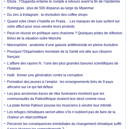
Ebola : l’Ouganda entame le compte à rebours avant la fin de l’épidémie
Rohingyas : plus de 500 disparus au large du Myanmar
Du zinc à Instagram : la révolution des coffee shops
Quand votre chien s’habille en Prada… Les marques de luxe surfent sur
votre affect pour vous vendre leurs produits
Peut-on réussir en politique sans charisme ? Quelques pistes de réflexion
tirées de la situation outre-Manche
Manosphère : anatomie d’une galaxie antiféministe en pleine évolution
Pourquoi l'Organisation mondiale de la Santé est utile aux citoyens
français
L’affaire des rayons N : l’une des plus grandes bavures scientifiques de
l’histoire
Haïti : former une génération contre la corruption
Formation des jeunes à l’emploi : les enseignements tirés de 9 pays
africains sur ce qui fait défaut
Les plus anciennes traces de rites funéraires montrent que les
communautés du Paléolithique vivaient leur deuil comme nous
La plate-forme Patreon pousse les musiciens à vendre leur intimité
Les refuges climatiques seront utiles s’ils n’oublient pas de faire de la
chaleur un objet politique
Percevoir les conséquences immédiates du changement climatique suffit-
il pour changer les comportements ?