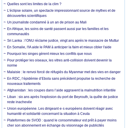
Quelles sont les limites de la clim ?
L’éclipse solaire, un spectacle impressionnant source de mythes et de
découvertes scientifiques
Un journaliste condamné à un an de prison au Mali
En Afrique, les soins de santé passent aussi par les familles et les
communautés
Sri Lanka : l’ONU réclame justice, vingt ans après le massacre de Muttur
En Somalie, l'IA aide le PAM à anticiper la faim et mieux cibler l'aide
Pourquoi les singes gèrent mieux les conflits que nous
Pour protéger les oiseaux, les vitres anti-collision doivent devenir la
norme
Malaisie : le renvoi forcé de réfugiés du Myanmar met des vies en danger
En RDC, l’épidémie d’Ebola sans précédent propulse la recherche de
nouveaux traitements
Afghanistan : les coupes dans l’aide aggravent la malnutrition infantile
Liban : six ans après l'explosion du port de Beyrouth, la quête de justice
reste inachevée
Union européenne. Les dirigeant·e·s européens doivent réagir avec
humanité et solidarité concernant la situation à Ceuta
Plateformes de SVOD : quand le consommateur est prêt à payer moins
cher son abonnement en échange du visionnage de publicités