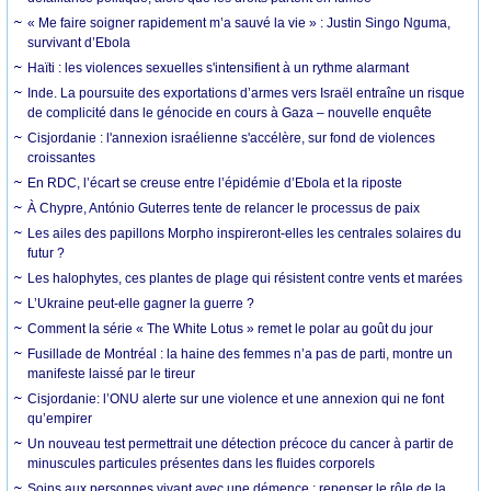
« Me faire soigner rapidement m’a sauvé la vie » : Justin Singo Nguma,
survivant d’Ebola
Haïti : les violences sexuelles s'intensifient à un rythme alarmant
Inde. La poursuite des exportations d’armes vers Israël entraîne un risque
de complicité dans le génocide en cours à Gaza – nouvelle enquête
Cisjordanie : l'annexion israélienne s'accélère, sur fond de violences
croissantes
En RDC, l’écart se creuse entre l’épidémie d’Ebola et la riposte
À Chypre, António Guterres tente de relancer le processus de paix
Les ailes des papillons Morpho inspireront-elles les centrales solaires du
futur ?
Les halophytes, ces plantes de plage qui résistent contre vents et marées
L’Ukraine peut-elle gagner la guerre ?
Comment la série « The White Lotus » remet le polar au goût du jour
Fusillade de Montréal : la haine des femmes n’a pas de parti, montre un
manifeste laissé par le tireur
Cisjordanie: l’ONU alerte sur une violence et une annexion qui ne font
qu’empirer
Un nouveau test permettrait une détection précoce du cancer à partir de
minuscules particules présentes dans les fluides corporels
Soins aux personnes vivant avec une démence : repenser le rôle de la