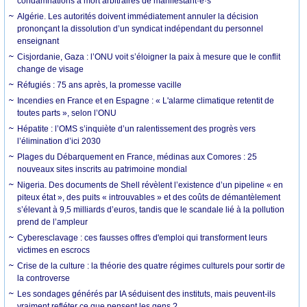
condamnations à mort arbitraires de manifestant·e·s
Algérie. Les autorités doivent immédiatement annuler la décision
prononçant la dissolution d’un syndicat indépendant du personnel
enseignant
Cisjordanie, Gaza : l’ONU voit s’éloigner la paix à mesure que le conflit
change de visage
Réfugiés : 75 ans après, la promesse vacille
Incendies en France et en Espagne : « L'alarme climatique retentit de
toutes parts », selon l’ONU
Hépatite : l’OMS s’inquiète d’un ralentissement des progrès vers
l’élimination d’ici 2030
Plages du Débarquement en France, médinas aux Comores : 25
nouveaux sites inscrits au patrimoine mondial
Nigeria. Des documents de Shell révèlent l’existence d’un pipeline « en
piteux état », des puits « introuvables » et des coûts de démantèlement
s’élevant à 9,5 milliards d’euros, tandis que le scandale lié à la pollution
prend de l’ampleur
Cyberesclavage : ces fausses offres d'emploi qui transforment leurs
victimes en escrocs
Crise de la culture : la théorie des quatre régimes culturels pour sortir de
la controverse
Les sondages générés par IA séduisent des instituts, mais peuvent-ils
vraiment refléter ce que pensent les gens ?