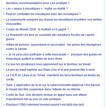
dernières recommandations pour s’en protéger ?
Les « peaux à moustiques » : mythe ou réalité ?
Peut-on combattre les moustiques avec des moustiques ?
La surprenante araignée qui chasse les moustiques et préfère nos vieilles
chaussettes
Coupe du Monde 2026 : le football a-t-il gagné ?
Le Royaume-Uni face au scandale des adoptions forcées de l’après-
guerre
Arêtes de poisson, quarantaine et vaccination : les armes des Aborigènes
contre la variole
« Je ne peux plus participer à cette mascarade » : pourquoi des guides en
Antarctique quittent le métier de leurs rêves
Ce que les dératiseurs nous apprennent sur le bonheur au travail
Le prix du bœuf explose aux États-Unis et le pire pourrait être à venir
Le CICR en Libye et au Tchad : maintenir les liens familiaux au temps du
conflit
Syrie. L’application de la loi sur la cybercriminalité datant de l’ère Bachar
el Assad doit être suspendue dans l’attente de sa réforme
Corée du Sud. Une décision rendue en appel dans une affaire
d’avortement met au jour un vide juridique
Pourquoi l’ONU intervient souvent quand il est déjà trop tard