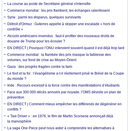
La course au poste de Secrétaire général s'intensifie
Commerce mondial : les prix flambent, les échanges ralentissent
Syrie : parmi les disparus, quelques survivants
Détroit d'Ormuz : Guterres appelle à stopper une escalade « hors de
contrôle »
Alcools américains invendus : faut-il profiter des nouveaux droits de
douane de Trump pour les écouler ?
EN DIRECT | Pourquoi l’ONU intervient souvent quand il est déjà trop tard
Commerce mondial : la flambée des prix masque la faiblesse des
volumes, sur fond de crise au Moyen-Orient
Gaza : des progrès fragiles contre la faim
Le foot et la foi : l’évangélisme a-t-il réellement privé le Brésil de la Coupe
du monde ?
Inde : Recours excessif à la force contre des manifestations d’étudiants
Face aux 300 000 décès annuels par noyade, l’OMS dévoile un plan de
prévention
EN DIRECT | Comment mieux empêcher les différends de dégénérer en
conflits ?
« Taxi Driver » : en 1976, le film de Martin Scorsese annonçait déjà
la manosphère
La saga One Piece peut nous aider à comprendre les alternatives à