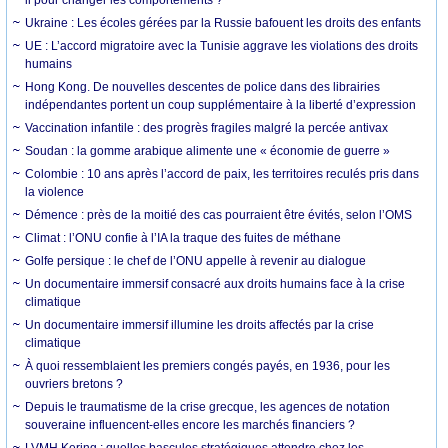
Ukraine : Les écoles gérées par la Russie bafouent les droits des enfants
UE : L’accord migratoire avec la Tunisie aggrave les violations des droits
humains
Hong Kong. De nouvelles descentes de police dans des librairies
indépendantes portent un coup supplémentaire à la liberté d’expression
Vaccination infantile : des progrès fragiles malgré la percée antivax
Soudan : la gomme arabique alimente une « économie de guerre »
Colombie : 10 ans après l’accord de paix, les territoires reculés pris dans
la violence
Démence : près de la moitié des cas pourraient être évités, selon l’OMS
Climat : l’ONU confie à l’IA la traque des fuites de méthane
Golfe persique : le chef de l’ONU appelle à revenir au dialogue
Un documentaire immersif consacré aux droits humains face à la crise
climatique
Un documentaire immersif illumine les droits affectés par la crise
climatique
À quoi ressemblaient les premiers congés payés, en 1936, pour les
ouvriers bretons ?
Depuis le traumatisme de la crise grecque, les agences de notation
souveraine influencent-elles encore les marchés financiers ?
LVMH Kering : quelles bascules stratégiques attendre chez les