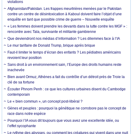
violations
Afghanistan/Pakistan. Les frappes meurtrières menées par le Pakistan
contre un centre de désintoxication à Kaboul doivent faire l’objet d’une
enquête en tant que possible crime de guerre – Nouvelle enquête
« Les femmes doivent prendre les devants dans la lutte contre les MGF » :
rencontre avec Tala, survivante et militante gambienne
Que deviendront nos médias d’information ? Les dilemmes face à l’IA
Le mur tarifaire de Donald Trump, brique après brique
Faut-il limiter le temps d’écran des enfants ? Les pédiatres américains
revoient leur position
Sans droit à un environnement sain, l’Europe des droits humains reste
inachevée
Bien avant Ormuz, Athènes a fait du contrôle d’un détroit près de Troie la
clé de sa fortune
Écouter Phnom Penh : ce que les cultures urbaines disent du Cambodge
contemporain
Le « bien commun », un concept post-libéral ?
Gènes et peuples : pourquoi la génétique ne corrobore pas le concept de
race dans notre espèce
Pourquoi l’IA vous dit toujours que vous avez une excellente idée, ou
l’effet sycophante
Le rythme des abysses, ou comment les créatures qui vivent dans une nuit