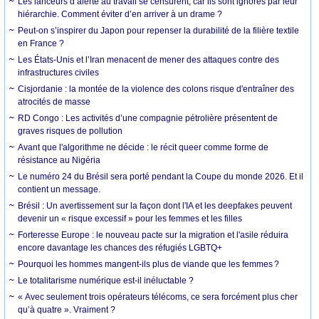
Les lanceurs d’alerte au travail se censurent, car ils sont ignorés par leur
hiérarchie. Comment éviter d’en arriver à un drame ?
Peut-on s’inspirer du Japon pour repenser la durabilité de la filière textile
en France ?
Les États-Unis et l’Iran menacent de mener des attaques contre des
infrastructures civiles
Cisjordanie : la montée de la violence des colons risque d'entraîner des
atrocités de masse
RD Congo : Les activités d’une compagnie pétrolière présentent de
graves risques de pollution
Avant que l'algorithme ne décide : le récit queer comme forme de
résistance au Nigéria
Le numéro 24 du Brésil sera porté pendant la Coupe du monde 2026. Et il
contient un message.
Brésil : Un avertissement sur la façon dont l'IA et les deepfakes peuvent
devenir un « risque excessif » pour les femmes et les filles
Forteresse Europe : le nouveau pacte sur la migration et l'asile réduira
encore davantage les chances des réfugiés LGBTQ+
Pourquoi les hommes mangent-ils plus de viande que les femmes ?
Le totalitarisme numérique est-il inéluctable ?
« Avec seulement trois opérateurs télécoms, ce sera forcément plus cher
qu’à quatre ». Vraiment ?