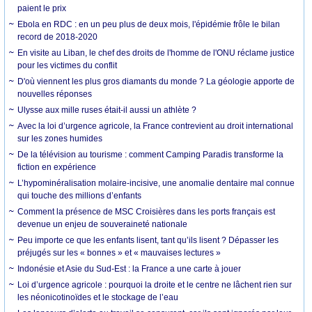
paient le prix
Ebola en RDC : en un peu plus de deux mois, l'épidémie frôle le bilan
record de 2018-2020
En visite au Liban, le chef des droits de l'homme de l'ONU réclame justice
pour les victimes du conflit
D'où viennent les plus gros diamants du monde ? La géologie apporte de
nouvelles réponses
Ulysse aux mille ruses était-il aussi un athlète ?
Avec la loi d’urgence agricole, la France contrevient au droit international
sur les zones humides
De la télévision au tourisme : comment Camping Paradis transforme la
fiction en expérience
L’hypominéralisation molaire-incisive, une anomalie dentaire mal connue
qui touche des millions d’enfants
Comment la présence de MSC Croisières dans les ports français est
devenue un enjeu de souveraineté nationale
Peu importe ce que les enfants lisent, tant qu’ils lisent ? Dépasser les
préjugés sur les « bonnes » et « mauvaises lectures »
Indonésie et Asie du Sud-Est : la France a une carte à jouer
Loi d’urgence agricole : pourquoi la droite et le centre ne lâchent rien sur
les néonicotinoïdes et le stockage de l’eau