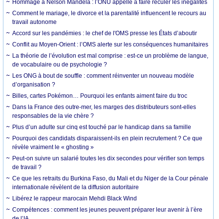
Hommage à Nelson Mandela : l’ONU appelle à faire reculer les inégalités
Comment le mariage, le divorce et la parentalité influencent le recours au
travail autonome
Accord sur les pandémies : le chef de l'OMS presse les États d’aboutir
Conflit au Moyen-Orient : l’OMS alerte sur les conséquences humanitaires
La théorie de l’évolution est mal comprise : est-ce un problème de langue,
de vocabulaire ou de psychologie ?
Les ONG à bout de souffle : comment réinventer un nouveau modèle
d’organisation ?
Billes, cartes Pokémon… Pourquoi les enfants aiment faire du troc
Dans la France des outre-mer, les marges des distributeurs sont-elles
responsables de la vie chère ?
Plus d’un adulte sur cinq est touché par le handicap dans sa famille
Pourquoi des candidats disparaissent-ils en plein recrutement ? Ce que
révèle vraiment le « ghosting »
Peut-on suivre un salarié toutes les dix secondes pour vérifier son temps
de travail ?
Ce que les retraits du Burkina Faso, du Mali et du Niger de la Cour pénale
internationale révèlent de la diffusion autoritaire
Libérez le rappeur marocain Mehdi Black Wind
Compétences : comment les jeunes peuvent préparer leur avenir à l’ère
de l’IA