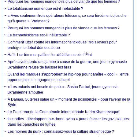
Pourquoi les hommes mangent-ils plus de viande que les femmes ?
Le totalitarisme numérique est-il inéluctable ?
« Avec seulement trois opérateurs télécoms, ce sera forcément plus cher
qu’à quatre ». Vraiment ?
Pourquoi les hommes mangent ils plus de viande que les femmes ?
Le technofascisme est-il inéluctable ?
Comment lutter contre les informations toxiques : trois leviers pour
protéger le débat démocratique
Haïti. Les femmes pallient les défaillances de l’État
Après avoir perdu une jambe à cause de la guerre, une jeune gymnaste
ukrainienne refuse de baisser les bras
Quand les marques s’approprient le hip-hop pour paraître « cool » : entre
opportunisme et engagement culturel
« Les enfants ont besoin de paix » : Sasha Paskal, jeune gymnaste
ukrainienne amputée
À Damas, Guterres salue un « moment de possibilités » pour l'avenir de la
Syrie
Le Procureur de la Cour pénale internationale Karim Khan révoqué
Incendies : développer un « drone-avion » pour détecter les gaz toxiques
dans les panaches de fumée
Les moines du punk : connaissez-vous la culture straight edge ?