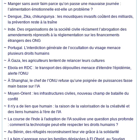
Manger sans avoir faim parce qu’on passe une mauvaise journée :
l’alimentation émotionnelle est-elle un problème ?
Dengue, Zika, chikungunya : les moustiques invasifs coûtent des milliards,
la prévention reste à la traîne
Inde. Des organisations de la société civile réclament l’abrogation des
amendements répressifs à la réglementation sur les financements
étrangers des ONG
Portugal. L’interdiction générale de l’occultation du visage menace
plusieurs droits humains
À Gaza, les agriculteurs tentent de relancer leurs cultures
Ebola en RDC : le transport des dépouilles menace d'étendre l'épidémie,
alerte l'ONU
À Shanghai, le chef de l’ONU refuse qu’une poignée de puissances fasse
main basse sur l’IA
Moyen-Orient : les infrastructures civiles, nouveau champ de bataille du
conflit
Il n'y a de lien que humain : la raison de la valorisation de la créativité et
des liens humains à l'ère de l'IA
La course de l'Inde à l'adoption de l'IA soulève une question plus profonde
: comment la technologie peut-elle respecter les droits humains ?
Au Bénin, des réfugiés reconstruisent leur vie grâce à la solidarité
La faim s’aggrave pour les familles déplacées à El Obeid, au Soudan