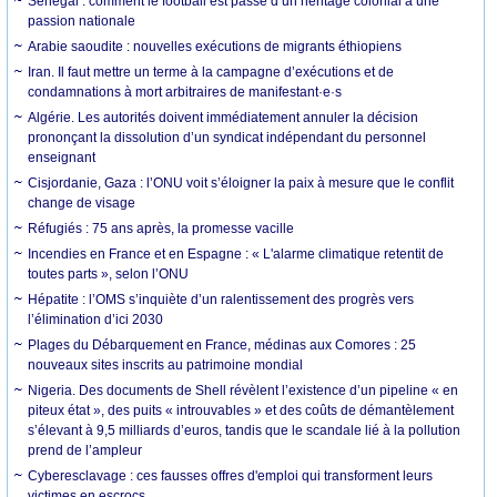
Sénégal : comment le football est passé d’un héritage colonial à une
passion nationale
Arabie saoudite : nouvelles exécutions de migrants éthiopiens
Iran. Il faut mettre un terme à la campagne d’exécutions et de
condamnations à mort arbitraires de manifestant·e·s
Algérie. Les autorités doivent immédiatement annuler la décision
prononçant la dissolution d’un syndicat indépendant du personnel
enseignant
Cisjordanie, Gaza : l’ONU voit s’éloigner la paix à mesure que le conflit
change de visage
Réfugiés : 75 ans après, la promesse vacille
Incendies en France et en Espagne : « L'alarme climatique retentit de
toutes parts », selon l’ONU
Hépatite : l’OMS s’inquiète d’un ralentissement des progrès vers
l’élimination d’ici 2030
Plages du Débarquement en France, médinas aux Comores : 25
nouveaux sites inscrits au patrimoine mondial
Nigeria. Des documents de Shell révèlent l’existence d’un pipeline « en
piteux état », des puits « introuvables » et des coûts de démantèlement
s’élevant à 9,5 milliards d’euros, tandis que le scandale lié à la pollution
prend de l’ampleur
Cyberesclavage : ces fausses offres d'emploi qui transforment leurs
victimes en escrocs