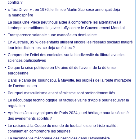
conflits ?
« Taxi Driver » : en 1976, le film de Martin Scorsese annonçait déjà
la manosphère
La saga One Piece peut nous aider à comprendre les alternatives à
l’entreprise traditionnelle, avec Luffy contre le Gouvernement Mondial
Transparence salariale : une avancée en demi-teinte
En Australie, 85 % des enfants utilisent encore les réseaux sociaux malgré
leur interdiction : est-ce déjà un échec ?
Comprendre l’effet des canicules sur la biodiversité du littoral avec les
sciences participatives
Ce que la crise politique en Ukraine dit de l’avenir de la défense
européenne
Dans le camp de Tsoundzou, à Mayotte, les oubliés de la route migratoire
de l’océan Indien
Pourquoi masculinisme et antisémitisme sont profondément liés
Le découpage technologique, la tactique vaine d’Apple pour esquiver la
régulation
Après les Jeux olympiques de Paris 2024, quel héritage pour la sécurité
des évènements sportifs ?
Le racisme à la Coupe du monde de football est une triste réalité :
comment en comprendre les origines
La seconde vie méconnue des pesticides dans l’atmosphère