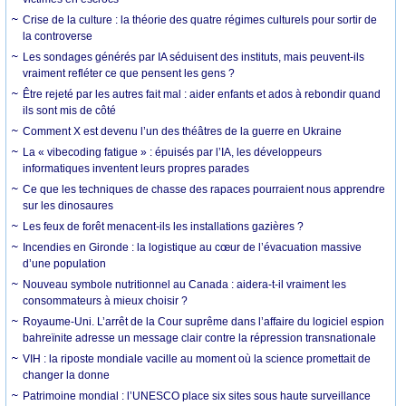
Crise de la culture : la théorie des quatre régimes culturels pour sortir de
la controverse
Les sondages générés par IA séduisent des instituts, mais peuvent-ils
vraiment refléter ce que pensent les gens ?
Être rejeté par les autres fait mal : aider enfants et ados à rebondir quand
ils sont mis de côté
Comment X est devenu l’un des théâtres de la guerre en Ukraine
La « vibecoding fatigue » : épuisés par l’IA, les développeurs
informatiques inventent leurs propres parades
Ce que les techniques de chasse des rapaces pourraient nous apprendre
sur les dinosaures
Les feux de forêt menacent-ils les installations gazières ?
Incendies en Gironde : la logistique au cœur de l’évacuation massive
d’une population
Nouveau symbole nutritionnel au Canada : aidera-t-il vraiment les
consommateurs à mieux choisir ?
Royaume-Uni. L’arrêt de la Cour suprême dans l’affaire du logiciel espion
bahreïnite adresse un message clair contre la répression transnationale
VIH : la riposte mondiale vacille au moment où la science promettait de
changer la donne
Patrimoine mondial : l’UNESCO place six sites sous haute surveillance