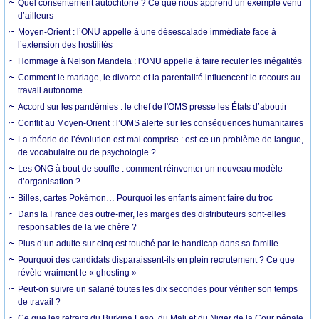
Quel consentement autochtone ? Ce que nous apprend un exemple venu
d’ailleurs
Moyen-Orient : l’ONU appelle à une désescalade immédiate face à
l’extension des hostilités
Hommage à Nelson Mandela : l’ONU appelle à faire reculer les inégalités
Comment le mariage, le divorce et la parentalité influencent le recours au
travail autonome
Accord sur les pandémies : le chef de l'OMS presse les États d’aboutir
Conflit au Moyen-Orient : l’OMS alerte sur les conséquences humanitaires
La théorie de l’évolution est mal comprise : est-ce un problème de langue,
de vocabulaire ou de psychologie ?
Les ONG à bout de souffle : comment réinventer un nouveau modèle
d’organisation ?
Billes, cartes Pokémon… Pourquoi les enfants aiment faire du troc
Dans la France des outre-mer, les marges des distributeurs sont-elles
responsables de la vie chère ?
Plus d’un adulte sur cinq est touché par le handicap dans sa famille
Pourquoi des candidats disparaissent-ils en plein recrutement ? Ce que
révèle vraiment le « ghosting »
Peut-on suivre un salarié toutes les dix secondes pour vérifier son temps
de travail ?
Ce que les retraits du Burkina Faso, du Mali et du Niger de la Cour pénale