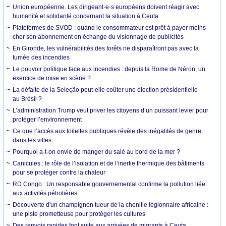
Union européenne. Les dirigeant·e·s européens doivent réagir avec
humanité et solidarité concernant la situation à Ceuta
Plateformes de SVOD : quand le consommateur est prêt à payer moins
cher son abonnement en échange du visionnage de publicités
En Gironde, les vulnérabilités des forêts ne disparaîtront pas avec la
fumée des incendies
Le pouvoir politique face aux incendies : depuis la Rome de Néron, un
exercice de mise en scène ?
La défaite de la Seleção peut-elle coûter une élection présidentielle
au Brésil ?
L’administration Trump veut priver les citoyens d’un puissant levier pour
protéger l’environnement
Ce que l’accès aux toilettes publiques révèle des inégalités de genre
dans les villes
Pourquoi a-t-on envie de manger du salé au bord de la mer ?
Canicules : le rôle de l’isolation et de l’inertie thermique des bâtiments
pour se protéger contre la chaleur
RD Congo : Un responsable gouvernemental confirme la pollution liée
aux activités pétrolières
Découverte d'un champignon tueur de la chenille légionnaire africaine :
une piste prometteuse pour protéger les cultures
Des renvois rapides font suite aux arrivées de migrants à Ceuta