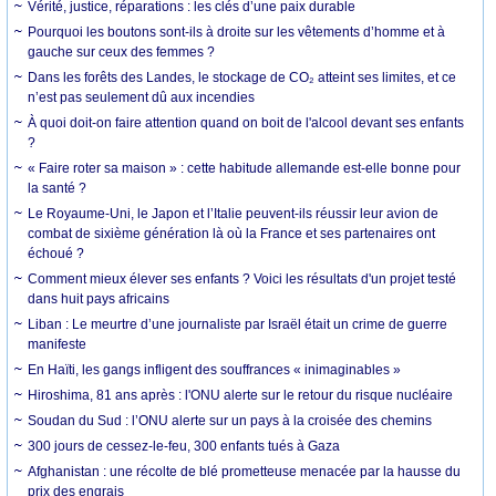
Vérité, justice, réparations : les clés d’une paix durable
Pourquoi les boutons sont-ils à droite sur les vêtements d’homme et à
gauche sur ceux des femmes ?
Dans les forêts des Landes, le stockage de CO₂ atteint ses limites, et ce
n’est pas seulement dû aux incendies
À quoi doit-on faire attention quand on boit de l'alcool devant ses enfants
?
« Faire roter sa maison » : cette habitude allemande est-elle bonne pour
la santé ?
Le Royaume-Uni, le Japon et l’Italie peuvent-ils réussir leur avion de
combat de sixième génération là où la France et ses partenaires ont
échoué ?
Comment mieux élever ses enfants ? Voici les résultats d'un projet testé
dans huit pays africains
Liban : Le meurtre d’une journaliste par Israël était un crime de guerre
manifeste
En Haïti, les gangs infligent des souffrances « inimaginables »
Hiroshima, 81 ans après : l'ONU alerte sur le retour du risque nucléaire
Soudan du Sud : l’ONU alerte sur un pays à la croisée des chemins
300 jours de cessez-le-feu, 300 enfants tués à Gaza
Afghanistan : une récolte de blé prometteuse menacée par la hausse du
prix des engrais