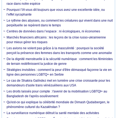
race dans notre espèce
Pourquoi l’IA vous dit toujours que vous avez une excellente idée, ou
l’effet sycophante
Le rythme des abysses, ou comment les créatures qui vivent dans une nuit
perpétuelle se repèrent dans le temps
Centres de données dans l’espace : ni écologiques, ni économes
Marchés financiers africains : les leçons de la crise russo-ukrainienne
pour mieux gérer les risques
Les avions ne volent pas grâce à la masculinité : pourquoi la société
perçoit la présence des femmes dans les transports comme une anomalie
De la dignité menstruelle à la sécurité numérique : comment les féministes
de terrain redéfinissent la justice de genre
Stratégies invisibles : comment la peur d'être démasqué façonne la vie en
ligne des personnes LGBTQ+ en Serbie
Le cas de Shakira Galíndez met en lumière une crise croissante pour les
demandeurs d'asile trans vénézuéliens aux USA
Les droits laissés pour compte : l'avenir de la mobilisation LGBTQI+ au
Bangladesh de l'après-soulèvement
Qu'est-ce qui explique la célébrité mondiale de Dimash Qudaibergen, le
phénomène culturel du Kazakhstan ?
La surveillance numérique détruit la santé mentale des activistes