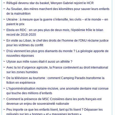
Réfugié devenu star du basket, Wenyen Gabriel rejoint le HCR
Au Soudan, des mères marchent des kilomètres pour sauver leurs enfants
de la malnutrition
Ukraine : à mesure que la guerre s’intensifie, les civils – et le monde – en
paient le prix
Ebola en RDC : en un peu plus de deux mois, l'épidémie frôle le bilan
record de 2018-2020
En visite au Liban, le chef des droits de l'homme de l'ONU réclame justice
pour les victimes du conflit
D'où viennent les plus gros diamants du monde ? La géologie apporte de
nouvelles réponses
Ulysse aux mille ruses était-il aussi un athlète ?
Avec la loi d’urgence agricole, la France contrevient au droit international
sur les zones humides
De la télévision au tourisme : comment Camping Paradis transforme la
fiction en expérience
L’hypominéralisation molaire-incisive, une anomalie dentaire mal connue
qui touche des millions d’enfants
Comment la présence de MSC Croisières dans les ports français est
devenue un enjeu de souveraineté nationale
Peu importe ce que les enfants lisent, tant qu’ils lisent ? Dépasser les
préjugés sur les « bonnes » et « mauvaises lectures »