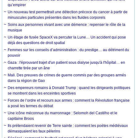
qu’empirer
Un nouveau test permettrait une détection précoce du cancer à partir de
minuscules particules présentes dans les fluides corporels
Soins aux personnes vivant avec une démence : repenser le rôle de la
musique
Un étage de fusée SpaceX va percuter la Lune… Un accident qui pose
déjà des questions de droit spatial
Femmes sur les conseils d’administration : du prestige… au détriment du
pouvoir
Gaza : l'éprouvant trajet d'un patient sous dialyse jusqu'à l'hôpital… en
charrette tirée par un âne
Mali. Des preuves de crimes de guerre commis par des groupes armés
dans la région de Gao
Des empereurs romains à Donald Trump : quand les dirigeants politiques
se montrent dans les enceintes sportives
Forces de l’ordre et recours aux armes : comment la Révolution française
a posé les termes du débat
Une icône méconnue du marronnage : Selomoh del Castilho et le
capitaine Broos
Ils prétendaient revenir de Terre sainte : comment les poètes médiévaux
démasquaient les faux pèlerins