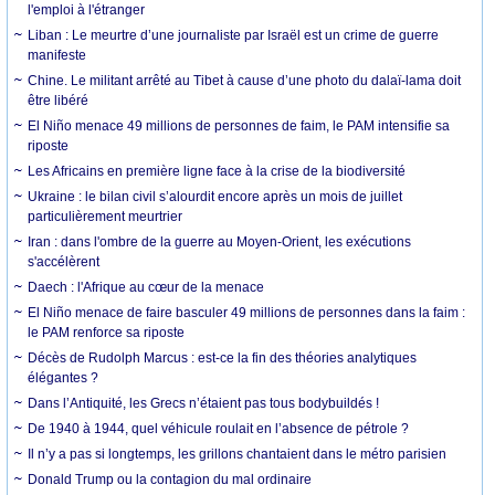
l'emploi à l'étranger
Liban : Le meurtre d’une journaliste par Israël est un crime de guerre
manifeste
Chine. Le militant arrêté au Tibet à cause d’une photo du dalaï-lama doit
être libéré
El Niño menace 49 millions de personnes de faim, le PAM intensifie sa
riposte
Les Africains en première ligne face à la crise de la biodiversité
Ukraine : le bilan civil s’alourdit encore après un mois de juillet
particulièrement meurtrier
Iran : dans l'ombre de la guerre au Moyen-Orient, les exécutions
s'accélèrent
Daech : l'Afrique au cœur de la menace
El Niño menace de faire basculer 49 millions de personnes dans la faim :
le PAM renforce sa riposte
Décès de Rudolph Marcus : est-ce la fin des théories analytiques
élégantes ?
Dans l’Antiquité, les Grecs n’étaient pas tous bodybuildés !
De 1940 à 1944, quel véhicule roulait en l’absence de pétrole ?
Il n’y a pas si longtemps, les grillons chantaient dans le métro parisien
Donald Trump ou la contagion du mal ordinaire