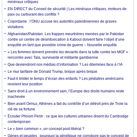
minéraux critiques
EN DIRECT du Conseil de sécurité | Les minéraux critiques, moteurs de
paix ou carburant des conflits ?
Cisjordanie : l’ONU accuse les autorités palestiniennes de graves
violations
Afghanistan/Pakistan. Les frappes meurtrières menées par le Pakistan
contre un centre de désintoxication à Kaboul doivent faire l’objet d’une
enquête en tant que possible crime de guerre – Nouvelle enquête
« Les femmes doivent prendre les devants dans la lutte contre les MGF » :
rencontre avec Tala, survivante et militante gambienne
Que deviendront nos médias d’information ? Les dilemmes face à l’IA
Le mur tarifaire de Donald Trump, brique après brique
Faut-il limiter le temps d’écran des enfants ? Les pédiatres américains
revoient leur position
Sans droit à un environnement sain, l’Europe des droits humains reste
inachevée
Bien avant Ormuz, Athènes a fait du contrôle d’un détroit près de Troie la
clé de sa fortune
Écouter Phnom Penh : ce que les cultures urbaines disent du Cambodge
contemporain
Le « bien commun », un concept post-libéral ?
Gènes et peuples : pourquoi la génétique ne corrobore pas le concept de