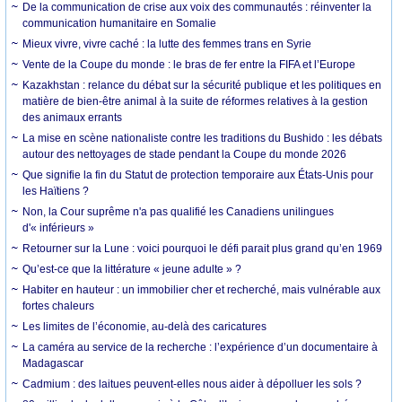
De la communication de crise aux voix des communautés : réinventer la
communication humanitaire en Somalie
Mieux vivre, vivre caché : la lutte des femmes trans en Syrie
Vente de la Coupe du monde : le bras de fer entre la FIFA et l’Europe
Kazakhstan : relance du débat sur la sécurité publique et les politiques en
matière de bien-être animal à la suite de réformes relatives à la gestion
des animaux errants
La mise en scène nationaliste contre les traditions du Bushido : les débats
autour des nettoyages de stade pendant la Coupe du monde 2026
Que signifie la fin du Statut de protection temporaire aux États-Unis pour
les Haïtiens ?
Non, la Cour suprême n'a pas qualifié les Canadiens unilingues
d'« inférieurs »
Retourner sur la Lune : voici pourquoi le défi parait plus grand qu’en 1969
Qu’est-ce que la littérature « jeune adulte » ?
Habiter en hauteur : un immobilier cher et recherché, mais vulnérable aux
fortes chaleurs
Les limites de l’économie, au-delà des caricatures
La caméra au service de la recherche : l’expérience d’un documentaire à
Madagascar
Cadmium : des laitues peuvent-elles nous aider à dépolluer les sols ?