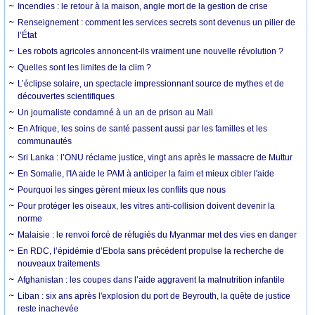
Incendies : le retour à la maison, angle mort de la gestion de crise
Renseignement : comment les services secrets sont devenus un pilier de
l’État
Les robots agricoles annoncent-ils vraiment une nouvelle révolution ?
Quelles sont les limites de la clim ?
L’éclipse solaire, un spectacle impressionnant source de mythes et de
découvertes scientifiques
Un journaliste condamné à un an de prison au Mali
En Afrique, les soins de santé passent aussi par les familles et les
communautés
Sri Lanka : l’ONU réclame justice, vingt ans après le massacre de Muttur
En Somalie, l'IA aide le PAM à anticiper la faim et mieux cibler l'aide
Pourquoi les singes gèrent mieux les conflits que nous
Pour protéger les oiseaux, les vitres anti-collision doivent devenir la
norme
Malaisie : le renvoi forcé de réfugiés du Myanmar met des vies en danger
En RDC, l’épidémie d’Ebola sans précédent propulse la recherche de
nouveaux traitements
Afghanistan : les coupes dans l’aide aggravent la malnutrition infantile
Liban : six ans après l'explosion du port de Beyrouth, la quête de justice
reste inachevée