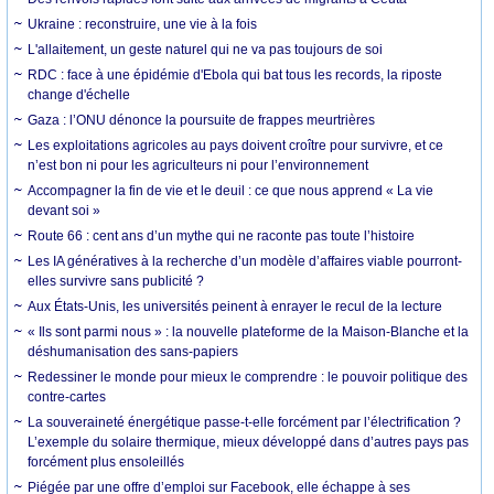
Ukraine : reconstruire, une vie à la fois
L'allaitement, un geste naturel qui ne va pas toujours de soi
RDC : face à une épidémie d'Ebola qui bat tous les records, la riposte
change d'échelle
Gaza : l’ONU dénonce la poursuite de frappes meurtrières
Les exploitations agricoles au pays doivent croître pour survivre, et ce
n’est bon ni pour les agriculteurs ni pour l’environnement
Accompagner la fin de vie et le deuil : ce que nous apprend « La vie
devant soi »
Route 66 : cent ans d’un mythe qui ne raconte pas toute l’histoire
Les IA génératives à la recherche d’un modèle d’affaires viable pourront-
elles survivre sans publicité ?
Aux États-Unis, les universités peinent à enrayer le recul de la lecture
« Ils sont parmi nous » : la nouvelle plateforme de la Maison-Blanche et la
déshumanisation des sans-papiers
Redessiner le monde pour mieux le comprendre : le pouvoir politique des
contre-cartes
La souveraineté énergétique passe-t-elle forcément par l’électrification ?
L’exemple du solaire thermique, mieux développé dans d’autres pays pas
forcément plus ensoleillés
Piégée par une offre d’emploi sur Facebook, elle échappe à ses