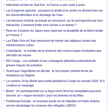
Indonésie et Asie du Sud-Est : la France a une carte à jouer
Loi d’urgence agricole : pourquoi la droite et le centre ne lâchent rien sur
les néonicotinoïdes et le stockage de l’eau
Les lanceurs d’alerte au travail se censurent, car ils sont ignorés par leur
hiérarchie. Comment éviter d’en arriver à un drame ?
Peut-on s’inspirer du Japon pour repenser la durabilité de la filière textile
en France ?
Les États-Unis et l’Iran menacent de mener des attaques contre des
infrastructures civiles
Cisjordanie : la montée de la violence des colons risque d'entraîner des
atrocités de masse
RD Congo : Les activités d’une compagnie pétrolière présentent de
graves risques de pollution
Avant que l'algorithme ne décide : le récit queer comme forme de
résistance au Nigéria
Le numéro 24 du Brésil sera porté pendant la Coupe du monde 2026. Et il
contient un message.
Brésil : Un avertissement sur la façon dont l'IA et les deepfakes peuvent
devenir un « risque excessif » pour les femmes et les filles
Forteresse Europe : le nouveau pacte sur la migration et l'asile réduira
encore davantage les chances des réfugiés LGBTQ+