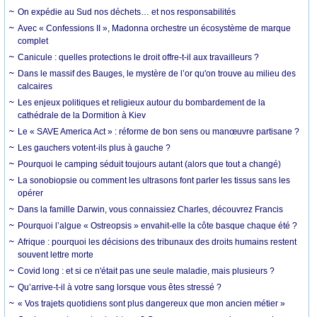
On expédie au Sud nos déchets… et nos responsabilités
Avec « Confessions II », Madonna orchestre un écosystème de marque
complet
Canicule : quelles protections le droit offre-t-il aux travailleurs ?
Dans le massif des Bauges, le mystère de l’or qu'on trouve au milieu des
calcaires
Les enjeux politiques et religieux autour du bombardement de la
cathédrale de la Dormition à Kiev
Le « SAVE America Act » : réforme de bon sens ou manœuvre partisane ?
Les gauchers votent-ils plus à gauche ?
Pourquoi le camping séduit toujours autant (alors que tout a changé)
La sonobiopsie ou comment les ultrasons font parler les tissus sans les
opérer
Dans la famille Darwin, vous connaissiez Charles, découvrez Francis
Pourquoi l’algue « Ostreopsis » envahit-elle la côte basque chaque été ?
Afrique : pourquoi les décisions des tribunaux des droits humains restent
souvent lettre morte
Covid long : et si ce n'était pas une seule maladie, mais plusieurs ?
Qu’arrive-t-il à votre sang lorsque vous êtes stressé ?
« Vos trajets quotidiens sont plus dangereux que mon ancien métier »