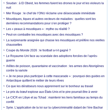
Soudan : à El Obeid, les femmes fuient les drones le jour et les violeurs la
nuit
Mer Rouge : le chef de l’ONU réclame une désescalade immédiate
Moustiques, tiques et autres vecteurs de maladies : quelles sont les
dernières recommandations pour s’en protéger ?
Les « peaux à moustiques » : mythe ou réalité ?
Peut-on combattre les moustiques avec des moustiques ?
La surprenante araignée qui chasse les moustiques et préfère nos vieilles
chaussettes
Coupe du Monde 2026 : le football a-t-il gagné ?
Le Royaume-Uni face au scandale des adoptions forcées de l’après-
guerre
Arêtes de poisson, quarantaine et vaccination : les armes des Aborigènes
contre la variole
« Je ne peux plus participer à cette mascarade » : pourquoi des guides en
Antarctique quittent le métier de leurs rêves
Ce que les dératiseurs nous apprennent sur le bonheur au travail
Le prix du bœuf explose aux États-Unis et le pire pourrait être à venir
Le CICR en Libye et au Tchad : maintenir les liens familiaux au temps du
conflit
Syrie. L’application de la loi sur la cybercriminalité datant de l’ère Bachar