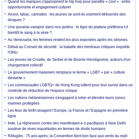
Quand les marques s'approprient le hip-hop pour paraître « cool » : entre
opportunisme et engagement culturel
Alcool, tabac, cannabis : les jeunes se sont-ils vraiment détournés des
drogues ?
Une punaise-vampire dans nos jardins : le tigre du platane préférera-t-il
bientôt le sang à la sève ?
Au Venezuela, les femmes restent les plus exposées après les séismes
Débat au Conseil de sécurité : la bataille des minéraux critiques inquiète
l'ONU
Les jeunes de Croatie, de Serbie et de Bosnie-Herzégovine, acteurs d'un
changement collectif
Le gouvernement malaisien remplace le terme « LGBT » par « culture
déviante »
Les communautés LGBTQ+ de Hong Kong luttent pour leur survie dans un
contexte de réduction de l'espace civique
Les nations mélanésiennes s'engagent à relier et étendre leurs zones
marines protégées
Les feux de forêt ravagent l’Europe, la France et l’Espagne en première
ligne
Inde. La répression contre des manifestant·e·s pacifiques à New Delhi
soulève de vives inquiétudes en termes de droits humains
Réfugiés : 75 ans après, la Convention tient bon face aux vents du repli