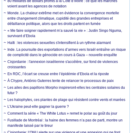
80 milliards de dollars promis à la Côte d’Ivoire : ce que les marchés
voient avant les agences de notation
Monde. La chaleur extrême met en évidence la convergence mortelle
entre changement climatique, cupidité des grandes entreprises et
défaillance politique, alors que les droits partent en fumée
« Me faire soigner rapidement m’a sauvé la vie » : Justin Singo Nguma,
survivant d’Ebola
Haïti : les violences sexuelles s'intensifient à un rythme alarmant
Inde. La poursuite des exportations d’armes vers Israël entraîne un risque
de complicité dans le génocide en cours à Gaza – nouvelle enquête
Cisjordanie : l'annexion israélienne s'accélère, sur fond de violences
croissantes
En RDC, l’écart se creuse entre l’épidémie d’Ebola et la riposte
À Chypre, António Guterres tente de relancer le processus de paix
Les ailes des papillons Morpho inspireront-elles les centrales solaires du
futur ?
Les halophytes, ces plantes de plage qui résistent contre vents et marées
L’Ukraine peut-elle gagner la guerre ?
Comment la série « The White Lotus » remet le polar au goût du jour
Fusillade de Montréal : la haine des femmes n’a pas de parti, montre un
manifeste laissé par le tireur
Cisjordanie: l’ONU alerte sur une violence et une annexion qui ne font