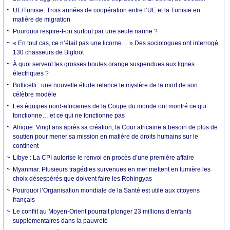
UE/Tunisie. Trois années de coopération entre l’UE et la Tunisie en
matière de migration
Pourquoi respire-t-on surtout par une seule narine ?
« En tout cas, ce n’était pas une licorne… » Des sociologues ont interrogé
130 chasseurs de Bigfoot
À quoi servent les grosses boules orange suspendues aux lignes
électriques ?
Botticelli : une nouvelle étude relance le mystère de la mort de son
célèbre modèle
Les équipes nord-africaines de la Coupe du monde ont montré ce qui
fonctionne… et ce qui ne fonctionne pas
Afrique. Vingt ans après sa création, la Cour africaine a besoin de plus de
soutien pour mener sa mission en matière de droits humains sur le
continent
Libye : La CPI autorise le renvoi en procès d’une première affaire
Myanmar. Plusieurs tragédies survenues en mer mettent en lumière les
choix désespérés que doivent faire les Rohingyas
Pourquoi l’Organisation mondiale de la Santé est utile aux citoyens
français
Le conflit au Moyen-Orient pourrait plonger 23 millions d’enfants
supplémentaires dans la pauvreté