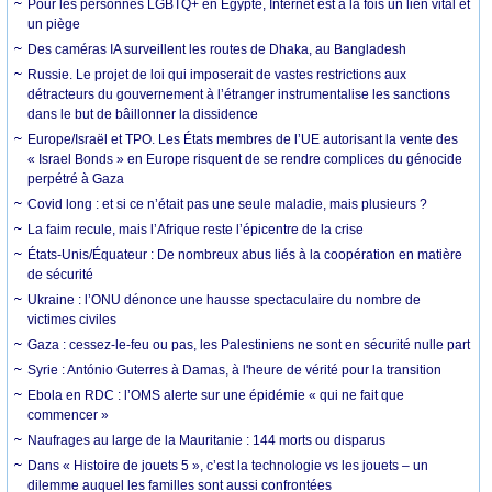
Pour les personnes LGBTQ+ en Égypte, Internet est à la fois un lien vital et
un piège
Des caméras IA surveillent les routes de Dhaka, au Bangladesh
Russie. Le projet de loi qui imposerait de vastes restrictions aux
détracteurs du gouvernement à l’étranger instrumentalise les sanctions
dans le but de bâillonner la dissidence
Europe/Israël et TPO. Les États membres de l’UE autorisant la vente des
« Israel Bonds » en Europe risquent de se rendre complices du génocide
perpétré à Gaza
Covid long : et si ce n’était pas une seule maladie, mais plusieurs ?
La faim recule, mais l’Afrique reste l’épicentre de la crise
États-Unis/Équateur : De nombreux abus liés à la coopération en matière
de sécurité
Ukraine : l’ONU dénonce une hausse spectaculaire du nombre de
victimes civiles
Gaza : cessez-le-feu ou pas, les Palestiniens ne sont en sécurité nulle part
Syrie : António Guterres à Damas, à l'heure de vérité pour la transition
Ebola en RDC : l’OMS alerte sur une épidémie « qui ne fait que
commencer »
Naufrages au large de la Mauritanie : 144 morts ou disparus
Dans « Histoire de jouets 5 », c’est la technologie vs les jouets – un
dilemme auquel les familles sont aussi confrontées