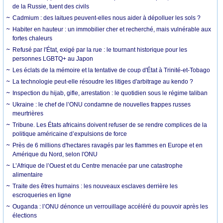
de la Russie, tuent des civils
Cadmium : des laitues peuvent-elles nous aider à dépolluer les sols ?
Habiter en hauteur : un immobilier cher et recherché, mais vulnérable aux
fortes chaleurs
Refusé par l'État, exigé par la rue : le tournant historique pour les
personnes LGBTQ+ au Japon
Les éclats de la mémoire et la tentative de coup d'État à Trinité-et-Tobago
La technologie peut-elle résoudre les litiges d'arbitrage au kendo ?
Inspection du hijab, gifle, arrestation : le quotidien sous le régime taliban
Ukraine : le chef de l’ONU condamne de nouvelles frappes russes
meurtrières
Tribune. Les États africains doivent refuser de se rendre complices de la
politique américaine d’expulsions de force
Près de 6 millions d'hectares ravagés par les flammes en Europe et en
Amérique du Nord, selon l'ONU
L’Afrique de l’Ouest et du Centre menacée par une catastrophe
alimentaire
Traite des êtres humains : les nouveaux esclaves derrière les
escroqueries en ligne
Ouganda : l’ONU dénonce un verrouillage accéléré du pouvoir après les
élections