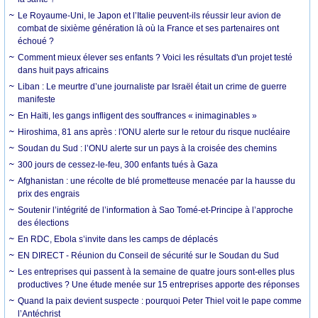
Le Royaume-Uni, le Japon et l’Italie peuvent-ils réussir leur avion de
combat de sixième génération là où la France et ses partenaires ont
échoué ?
Comment mieux élever ses enfants ? Voici les résultats d'un projet testé
dans huit pays africains
Liban : Le meurtre d’une journaliste par Israël était un crime de guerre
manifeste
En Haïti, les gangs infligent des souffrances « inimaginables »
Hiroshima, 81 ans après : l'ONU alerte sur le retour du risque nucléaire
Soudan du Sud : l’ONU alerte sur un pays à la croisée des chemins
300 jours de cessez-le-feu, 300 enfants tués à Gaza
Afghanistan : une récolte de blé prometteuse menacée par la hausse du
prix des engrais
Soutenir l’intégrité de l’information à Sao Tomé-et-Principe à l’approche
des élections
En RDC, Ebola s’invite dans les camps de déplacés
EN DIRECT - Réunion du Conseil de sécurité sur le Soudan du Sud
Les entreprises qui passent à la semaine de quatre jours sont-elles plus
productives ? Une étude menée sur 15 entreprises apporte des réponses
Quand la paix devient suspecte : pourquoi Peter Thiel voit le pape comme
l’Antéchrist