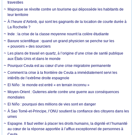
travesties
Majorque se révolte contre un tourisme qui dépossède les habitants de
leur territoire
À l’heure d’Airbnb, qui sont les gagnants de la location de courte durée à
La Rochelle ?
Inde : la crise de la classe moyenne nourrit la colère étudiante
Bavure scientifique : quand un grand physicien se penche sur les
« pouvoirs » des sourciers
Les plans de travail en quartz, à l’origine d’une crise de santé publique
aux États-Unis et dans le monde
Pourquoi Ceuta est au cœur d’une crise migratoire permanente
Comment la crise à la frontière de Ceuta a immédiatement servi les
intérêts de l’extrême droite espagnole
El Niño : le monde est entré « en terrain inconnu »
Moyen-Orient : Guterres alerte contre une guerre aux conséquences
mondiales
El Niño : pourquoi des millions de vies sont en danger
À Sao Tomé-et-Principe, l’ONU soutient la confiance des citoyens dans les
urnes
Espagne. Il faut veiller à placer les droits humains, la dignité et l’humanité
au cœur de la réponse apportée à l’afflux exceptionnel de personnes à
Ceuta