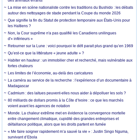
des animaux errants
La mise en scène nationaliste contre les traditions du Bushido : les débats
autour des nettoyages de stade pendant la Coupe du monde 2026
Que signifie la fin du Statut de protection temporaire aux États-Unis pour
les Haïtiens ?
Non, la Cour suprême n'a pas qualifié les Canadiens unilingues
d'« inférieurs »
Retourner sur la Lune : voici pourquoi le défi parait plus grand qu’en 1969
Qu’est-ce que la littérature « jeune adulte » ?
Habiter en hauteur : un immobilier cher et recherché, mais vulnérable aux
fortes chaleurs
Les limites de l’économie, au-delà des caricatures
La caméra au service de la recherche : l’expérience d’un documentaire à
Madagascar
Cadmium : des laitues peuvent-elles nous aider à dépolluer les sols ?
80 milliards de dollars promis à la Côte d’Ivoire : ce que les marchés
voient avant les agences de notation
Monde. La chaleur extrême met en évidence la convergence mortelle
entre changement climatique, cupidité des grandes entreprises et
défaillance politique, alors que les droits partent en fumée
« Me faire soigner rapidement m’a sauvé la vie » : Justin Singo Nguma,
survivant d’Ebola