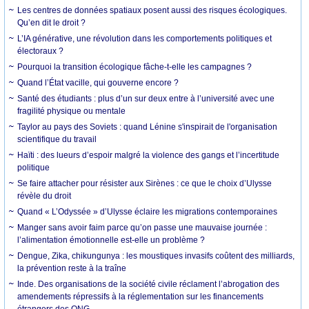
Les centres de données spatiaux posent aussi des risques écologiques.
Qu’en dit le droit ?
L’IA générative, une révolution dans les comportements politiques et
électoraux ?
Pourquoi la transition écologique fâche-t-elle les campagnes ?
Quand l’État vacille, qui gouverne encore ?
Santé des étudiants : plus d’un sur deux entre à l’université avec une
fragilité physique ou mentale
Taylor au pays des Soviets : quand Lénine s'inspirait de l'organisation
scientifique du travail
Haïti : des lueurs d’espoir malgré la violence des gangs et l’incertitude
politique
Se faire attacher pour résister aux Sirènes : ce que le choix d’Ulysse
révèle du droit
Quand « L’Odyssée » d’Ulysse éclaire les migrations contemporaines
Manger sans avoir faim parce qu’on passe une mauvaise journée :
l’alimentation émotionnelle est-elle un problème ?
Dengue, Zika, chikungunya : les moustiques invasifs coûtent des milliards,
la prévention reste à la traîne
Inde. Des organisations de la société civile réclament l’abrogation des
amendements répressifs à la réglementation sur les financements
étrangers des ONG