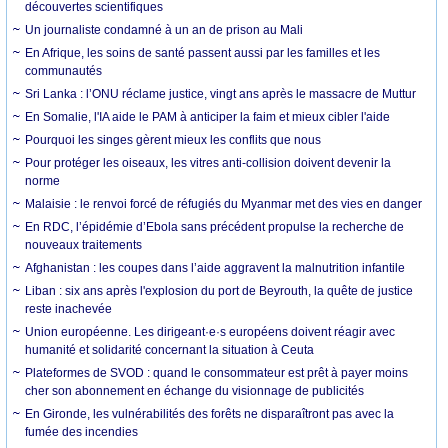
découvertes scientifiques
Un journaliste condamné à un an de prison au Mali
En Afrique, les soins de santé passent aussi par les familles et les
communautés
Sri Lanka : l’ONU réclame justice, vingt ans après le massacre de Muttur
En Somalie, l'IA aide le PAM à anticiper la faim et mieux cibler l'aide
Pourquoi les singes gèrent mieux les conflits que nous
Pour protéger les oiseaux, les vitres anti-collision doivent devenir la
norme
Malaisie : le renvoi forcé de réfugiés du Myanmar met des vies en danger
En RDC, l’épidémie d’Ebola sans précédent propulse la recherche de
nouveaux traitements
Afghanistan : les coupes dans l’aide aggravent la malnutrition infantile
Liban : six ans après l'explosion du port de Beyrouth, la quête de justice
reste inachevée
Union européenne. Les dirigeant·e·s européens doivent réagir avec
humanité et solidarité concernant la situation à Ceuta
Plateformes de SVOD : quand le consommateur est prêt à payer moins
cher son abonnement en échange du visionnage de publicités
En Gironde, les vulnérabilités des forêts ne disparaîtront pas avec la
fumée des incendies