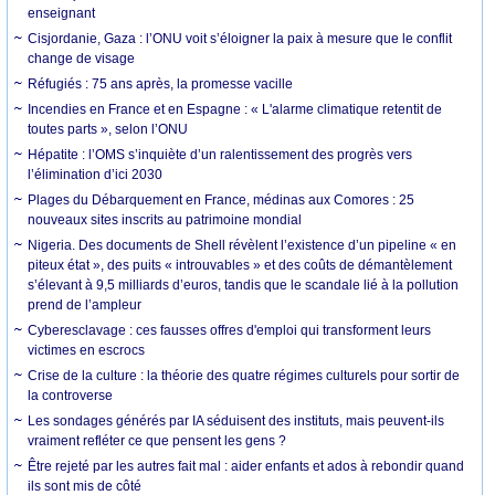
enseignant
Cisjordanie, Gaza : l’ONU voit s’éloigner la paix à mesure que le conflit
change de visage
Réfugiés : 75 ans après, la promesse vacille
Incendies en France et en Espagne : « L'alarme climatique retentit de
toutes parts », selon l’ONU
Hépatite : l’OMS s’inquiète d’un ralentissement des progrès vers
l’élimination d’ici 2030
Plages du Débarquement en France, médinas aux Comores : 25
nouveaux sites inscrits au patrimoine mondial
Nigeria. Des documents de Shell révèlent l’existence d’un pipeline « en
piteux état », des puits « introuvables » et des coûts de démantèlement
s’élevant à 9,5 milliards d’euros, tandis que le scandale lié à la pollution
prend de l’ampleur
Cyberesclavage : ces fausses offres d'emploi qui transforment leurs
victimes en escrocs
Crise de la culture : la théorie des quatre régimes culturels pour sortir de
la controverse
Les sondages générés par IA séduisent des instituts, mais peuvent-ils
vraiment refléter ce que pensent les gens ?
Être rejeté par les autres fait mal : aider enfants et ados à rebondir quand
ils sont mis de côté