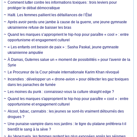
Comment lutter contre les informations toxiques : trois leviers pour
protéger le débat démocratique
Haïti. Les femmes pallient les défaillances de l’État
Après avoir perdu une jambe à cause de la guerre, une jeune gymnaste
ukrainienne refuse de baisser les bras
Quand les marques s’approprient le hip-hop pour paraître « cool » : entre
opportunisme et engagement culturel
« Les enfants ont besoin de paix » : Sasha Paskal, jeune gymnaste
ukrainienne amputée
À Damas, Guterres salue un « moment de possibilités » pour l'avenir de la
Syrie
Le Procureur de la Cour pénale internationale Karim Khan révoqué
Incendies : développer un « drone-avion » pour détecter les gaz toxiques
dans les panaches de fumée
Les moines du punk : connaissez-vous la culture straight edge ?
Quand les marques s'approprient le hip-hop pour paraître « cool » : entre
opportunisme et engagement culturel
Alcool, tabac, cannabis : les jeunes se sont-ils vraiment détournés des
drogues ?
Une punaise-vampire dans nos jardins : le tigre du platane préférera-t-il
bientôt le sang à la sève ?
Au Venezuela, les femmes restent les plus exposées après les séismes