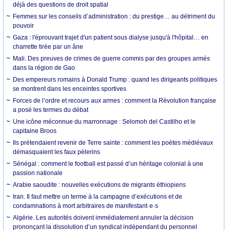
déjà des questions de droit spatial
Femmes sur les conseils d’administration : du prestige… au détriment du
pouvoir
Gaza : l'éprouvant trajet d'un patient sous dialyse jusqu'à l'hôpital… en
charrette tirée par un âne
Mali. Des preuves de crimes de guerre commis par des groupes armés
dans la région de Gao
Des empereurs romains à Donald Trump : quand les dirigeants politiques
se montrent dans les enceintes sportives
Forces de l’ordre et recours aux armes : comment la Révolution française
a posé les termes du débat
Une icône méconnue du marronnage : Selomoh del Castilho et le
capitaine Broos
Ils prétendaient revenir de Terre sainte : comment les poètes médiévaux
démasquaient les faux pèlerins
Sénégal : comment le football est passé d’un héritage colonial à une
passion nationale
Arabie saoudite : nouvelles exécutions de migrants éthiopiens
Iran. Il faut mettre un terme à la campagne d’exécutions et de
condamnations à mort arbitraires de manifestant·e·s
Algérie. Les autorités doivent immédiatement annuler la décision
prononçant la dissolution d’un syndicat indépendant du personnel