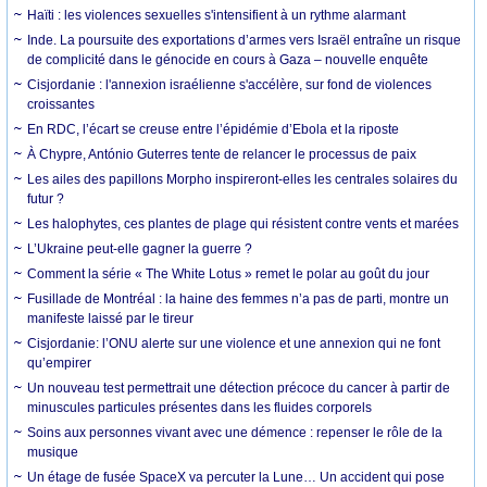
Haïti : les violences sexuelles s'intensifient à un rythme alarmant
Inde. La poursuite des exportations d’armes vers Israël entraîne un risque
de complicité dans le génocide en cours à Gaza – nouvelle enquête
Cisjordanie : l'annexion israélienne s'accélère, sur fond de violences
croissantes
En RDC, l’écart se creuse entre l’épidémie d’Ebola et la riposte
À Chypre, António Guterres tente de relancer le processus de paix
Les ailes des papillons Morpho inspireront-elles les centrales solaires du
futur ?
Les halophytes, ces plantes de plage qui résistent contre vents et marées
L’Ukraine peut-elle gagner la guerre ?
Comment la série « The White Lotus » remet le polar au goût du jour
Fusillade de Montréal : la haine des femmes n’a pas de parti, montre un
manifeste laissé par le tireur
Cisjordanie: l’ONU alerte sur une violence et une annexion qui ne font
qu’empirer
Un nouveau test permettrait une détection précoce du cancer à partir de
minuscules particules présentes dans les fluides corporels
Soins aux personnes vivant avec une démence : repenser le rôle de la
musique
Un étage de fusée SpaceX va percuter la Lune… Un accident qui pose