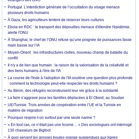
Portugal. L’interdiction générale de l’occultation du visage menace
plusieurs droits humains
À Gaza, les agriculteurs tentent de relancer leurs cultures
Ebola en RDC : le transport des dépouilles menace d'étendre l'épidémie,
alerte l'ONU
À Shanghai, le chef de l’ONU refuse qu’une poignée de puissances fasse
main basse sur l’IA
Moyen-Orient : les infrastructures civiles, nouveau champ de bataille du
conflit
Il n'y a de lien que humain : la raison de la valorisation de la créativité et
des liens humains à l'ère de l'IA
La course de l'Inde à l'adoption de l'IA soulève une question plus profonde
: comment la technologie peut-elle respecter les droits humains ?
Au Bénin, des réfugiés reconstruisent leur vie grâce à la solidarité
La faim s’aggrave pour les familles déplacées à El Obeid, au Soudan
UE/Tunisie. Trois années de coopération entre l’UE et la Tunisie en
matière de migration
Pourquoi respire-t-on surtout par une seule narine ?
« En tout cas, ce n’était pas une licorne… » Des sociologues ont interrogé
130 chasseurs de Bigfoot
À quoi servent les grosses boules orange suspendues aux lignes