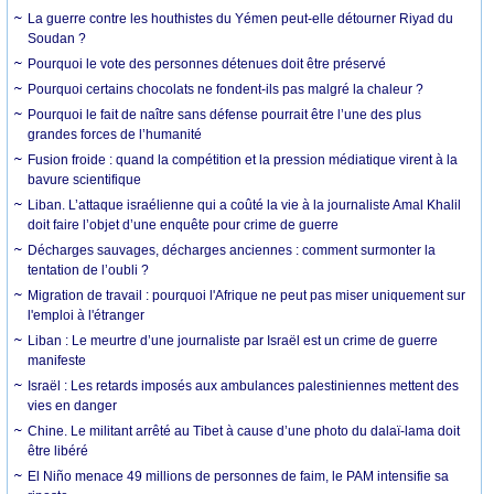
La guerre contre les houthistes du Yémen peut-elle détourner Riyad du
Soudan ?
Pourquoi le vote des personnes détenues doit être préservé
Pourquoi certains chocolats ne fondent-ils pas malgré la chaleur ?
Pourquoi le fait de naître sans défense pourrait être l’une des plus
grandes forces de l’humanité
Fusion froide : quand la compétition et la pression médiatique virent à la
bavure scientifique
Liban. L’attaque israélienne qui a coûté la vie à la journaliste Amal Khalil
doit faire l’objet d’une enquête pour crime de guerre
Décharges sauvages, décharges anciennes : comment surmonter la
tentation de l’oubli ?
Migration de travail : pourquoi l'Afrique ne peut pas miser uniquement sur
l'emploi à l'étranger
Liban : Le meurtre d’une journaliste par Israël est un crime de guerre
manifeste
Israël : Les retards imposés aux ambulances palestiniennes mettent des
vies en danger
Chine. Le militant arrêté au Tibet à cause d’une photo du dalaï-lama doit
être libéré
El Niño menace 49 millions de personnes de faim, le PAM intensifie sa