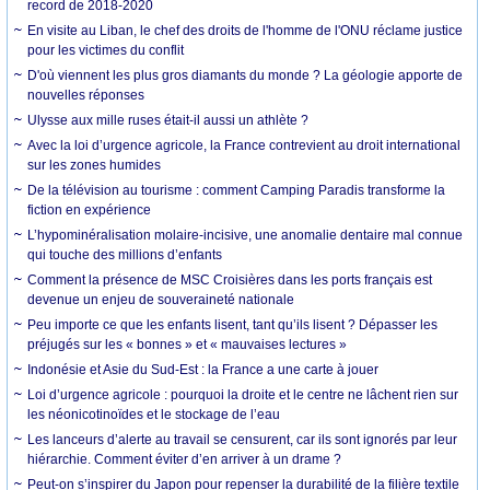
record de 2018-2020
En visite au Liban, le chef des droits de l'homme de l'ONU réclame justice
pour les victimes du conflit
D'où viennent les plus gros diamants du monde ? La géologie apporte de
nouvelles réponses
Ulysse aux mille ruses était-il aussi un athlète ?
Avec la loi d’urgence agricole, la France contrevient au droit international
sur les zones humides
De la télévision au tourisme : comment Camping Paradis transforme la
fiction en expérience
L’hypominéralisation molaire-incisive, une anomalie dentaire mal connue
qui touche des millions d’enfants
Comment la présence de MSC Croisières dans les ports français est
devenue un enjeu de souveraineté nationale
Peu importe ce que les enfants lisent, tant qu’ils lisent ? Dépasser les
préjugés sur les « bonnes » et « mauvaises lectures »
Indonésie et Asie du Sud-Est : la France a une carte à jouer
Loi d’urgence agricole : pourquoi la droite et le centre ne lâchent rien sur
les néonicotinoïdes et le stockage de l’eau
Les lanceurs d’alerte au travail se censurent, car ils sont ignorés par leur
hiérarchie. Comment éviter d’en arriver à un drame ?
Peut-on s’inspirer du Japon pour repenser la durabilité de la filière textile