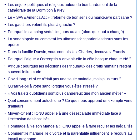
Les enjeux politiques et religieux autour du bombardement de la
cathédrale de la Dormition à Kiev
Le « SAVE America Act » : réforme de bon sens ou manœuvre partisane ?
Les gauchers votent-ils plus à gauche ?
Pourquoi le camping séduit toujours autant (alors que tout a changé)
La sonobiopsie ou comment les ultrasons font parler les tissus sans les
opérer
Dans la famille Darwin, vous connaissiez Charles, découvrez Francis
Pourquoi l’algue « Ostreopsis » envahit-elle la côte basque chaque été ?
Afrique : pourquoi les décisions des tribunaux des droits humains restent
souvent lettre morte
Covid long : et si ce n'était pas une seule maladie, mais plusieurs ?
Qu’arrive-t-il à votre sang lorsque vous êtes stressé ?
« Vos trajets quotidiens sont plus dangereux que mon ancien métier »
Quel consentement autochtone ? Ce que nous apprend un exemple venu
d’ailleurs
Moyen-Orient : l’ONU appelle à une désescalade immédiate face à
l’extension des hostilités
Hommage à Nelson Mandela : l’ONU appelle à faire reculer les inégalités
Comment le mariage, le divorce et la parentalité influencent le recours au
travail autonome