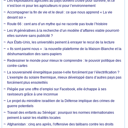
Les exploitations agricoles au pays doivent croître pour survivre, et ce
n’est bon ni pour les agriculteurs ni pour l’environnement
Accompagner la fin de vie et le deuil : ce que nous apprend « La vie
devant soi »
Route 66 : cent ans d’un mythe qui ne raconte pas toute l’histoire
Les IA génératives à la recherche d’un modèle d’affaires viable pourront-
elles survivre sans publicité ?
Aux États-Unis, les universités peinent à enrayer le recul de la lecture
« Ils sont parmi nous » : la nouvelle plateforme de la Maison-Blanche et la
déshumanisation des sans-papiers
Redessiner le monde pour mieux le comprendre : le pouvoir politique des
contre-cartes
La souveraineté énergétique passe-t-elle forcément par l’électrification ?
L’exemple du solaire thermique, mieux développé dans d’autres pays pas
forcément plus ensoleillés
Piégée par une offre d’emploi sur Facebook, elle échappe à ses
ravisseurs grâce à une inconnue
Le projet du ministère israélien de la Défense implique des crimes de
guerre potentiels
Travail des enfants au Sénégal : pourquoi les normes internationales
peinent à saisir les réalités locales
Afghanistan : cinq ans après, l'offensive des talibans contre les droits