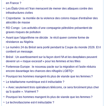
en France ?
Les États-Unis et l’Iran menacent de mener des attaques contre des
infrastructures civiles
Cisjordanie : la montée de la violence des colons risque d'entraîner des
atrocités de masse
RD Congo : Les activités d’une compagnie pétrolière présentent de
graves risques de pollution
Avant que l'algorithme ne décide : le récit queer comme forme de
résistance au Nigéria
Le numéro 24 du Brésil sera porté pendant la Coupe du monde 2026. Et il
contient un message.
Brésil : Un avertissement sur la façon dont l'IA et les deepfakes peuvent
devenir un « risque excessif » pour les femmes et les filles
Forteresse Europe : le nouveau pacte sur la migration et l'asile réduira
encore davantage les chances des réfugiés LGBTQ+
Pourquoi les hommes mangent-ils plus de viande que les femmes ?
Le totalitarisme numérique est-il inéluctable ?
« Avec seulement trois opérateurs télécoms, ce sera forcément plus cher
qu’à quatre ». Vraiment ?
Pourquoi les hommes mangent ils plus de viande que les femmes ?
Le technofascisme est-il inéluctable ?