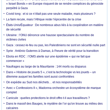
« Israel Bonds » en Europe risquent de se rendre complices du génocide
perpétré à Gaza
Covid long : et si ce n’était pas une seule maladie, mais plusieurs ?
La faim recule, mais l’Afrique reste l’épicentre de la crise
États-Unis/Équateur : De nombreux abus liés à la coopération en matière
de sécurité
Ukraine : l’ONU dénonce une hausse spectaculaire du nombre de
victimes civiles
Gaza : cessez-le-feu ou pas, les Palestiniens ne sont en sécurité nulle part
Syrie : António Guterres à Damas, à l'heure de vérité pour la transition
Ebola en RDC : l’OMS alerte sur une épidémie « qui ne fait que
commencer »
Naufrages au large de la Mauritanie : 144 morts ou disparus
Dans « Histoire de jouets 5 », c’est la technologie vs les jouets – un
dilemme auquel les familles sont aussi confrontées
On expédie au Sud nos déchets… et nos responsabilités
Avec « Confessions II », Madonna orchestre un écosystème de marque
complet
Canicule : quelles protections le droit offre-t-il aux travailleurs ?
Dans le massif des Bauges, le mystère de l’or qu'on trouve au milieu des
calcaires