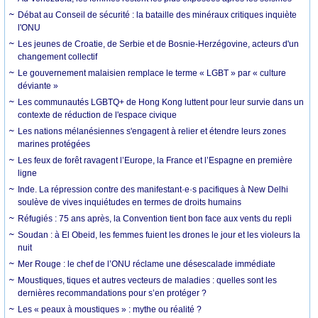
Débat au Conseil de sécurité : la bataille des minéraux critiques inquiète
l'ONU
Les jeunes de Croatie, de Serbie et de Bosnie-Herzégovine, acteurs d'un
changement collectif
Le gouvernement malaisien remplace le terme « LGBT » par « culture
déviante »
Les communautés LGBTQ+ de Hong Kong luttent pour leur survie dans un
contexte de réduction de l'espace civique
Les nations mélanésiennes s'engagent à relier et étendre leurs zones
marines protégées
Les feux de forêt ravagent l’Europe, la France et l’Espagne en première
ligne
Inde. La répression contre des manifestant·e·s pacifiques à New Delhi
soulève de vives inquiétudes en termes de droits humains
Réfugiés : 75 ans après, la Convention tient bon face aux vents du repli
Soudan : à El Obeid, les femmes fuient les drones le jour et les violeurs la
nuit
Mer Rouge : le chef de l’ONU réclame une désescalade immédiate
Moustiques, tiques et autres vecteurs de maladies : quelles sont les
dernières recommandations pour s’en protéger ?
Les « peaux à moustiques » : mythe ou réalité ?