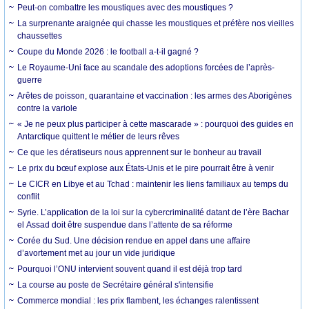
Peut-on combattre les moustiques avec des moustiques ?
La surprenante araignée qui chasse les moustiques et préfère nos vieilles
chaussettes
Coupe du Monde 2026 : le football a-t-il gagné ?
Le Royaume-Uni face au scandale des adoptions forcées de l’après-
guerre
Arêtes de poisson, quarantaine et vaccination : les armes des Aborigènes
contre la variole
« Je ne peux plus participer à cette mascarade » : pourquoi des guides en
Antarctique quittent le métier de leurs rêves
Ce que les dératiseurs nous apprennent sur le bonheur au travail
Le prix du bœuf explose aux États-Unis et le pire pourrait être à venir
Le CICR en Libye et au Tchad : maintenir les liens familiaux au temps du
conflit
Syrie. L’application de la loi sur la cybercriminalité datant de l’ère Bachar
el Assad doit être suspendue dans l’attente de sa réforme
Corée du Sud. Une décision rendue en appel dans une affaire
d’avortement met au jour un vide juridique
Pourquoi l’ONU intervient souvent quand il est déjà trop tard
La course au poste de Secrétaire général s'intensifie
Commerce mondial : les prix flambent, les échanges ralentissent