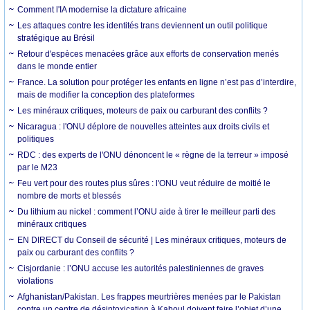
Comment l'IA modernise la dictature africaine
Les attaques contre les identités trans deviennent un outil politique
stratégique au Brésil
Retour d'espèces menacées grâce aux efforts de conservation menés
dans le monde entier
France. La solution pour protéger les enfants en ligne n’est pas d’interdire,
mais de modifier la conception des plateformes
Les minéraux critiques, moteurs de paix ou carburant des conflits ?
Nicaragua : l'ONU déplore de nouvelles atteintes aux droits civils et
politiques
RDC : des experts de l'ONU dénoncent le « règne de la terreur » imposé
par le M23
Feu vert pour des routes plus sûres : l'ONU veut réduire de moitié le
nombre de morts et blessés
Du lithium au nickel : comment l’ONU aide à tirer le meilleur parti des
minéraux critiques
EN DIRECT du Conseil de sécurité | Les minéraux critiques, moteurs de
paix ou carburant des conflits ?
Cisjordanie : l’ONU accuse les autorités palestiniennes de graves
violations
Afghanistan/Pakistan. Les frappes meurtrières menées par le Pakistan
contre un centre de désintoxication à Kaboul doivent faire l’objet d’une