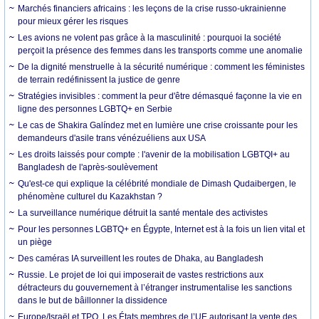
Marchés financiers africains : les leçons de la crise russo-ukrainienne
pour mieux gérer les risques
Les avions ne volent pas grâce à la masculinité : pourquoi la société
perçoit la présence des femmes dans les transports comme une anomalie
De la dignité menstruelle à la sécurité numérique : comment les féministes
de terrain redéfinissent la justice de genre
Stratégies invisibles : comment la peur d'être démasqué façonne la vie en
ligne des personnes LGBTQ+ en Serbie
Le cas de Shakira Galíndez met en lumière une crise croissante pour les
demandeurs d'asile trans vénézuéliens aux USA
Les droits laissés pour compte : l'avenir de la mobilisation LGBTQI+ au
Bangladesh de l'après-soulèvement
Qu'est-ce qui explique la célébrité mondiale de Dimash Qudaibergen, le
phénomène culturel du Kazakhstan ?
La surveillance numérique détruit la santé mentale des activistes
Pour les personnes LGBTQ+ en Égypte, Internet est à la fois un lien vital et
un piège
Des caméras IA surveillent les routes de Dhaka, au Bangladesh
Russie. Le projet de loi qui imposerait de vastes restrictions aux
détracteurs du gouvernement à l’étranger instrumentalise les sanctions
dans le but de bâillonner la dissidence
Europe/Israël et TPO. Les États membres de l’UE autorisant la vente des