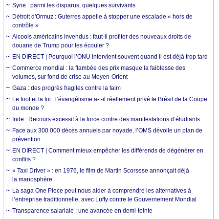
Syrie : parmi les disparus, quelques survivants
Détroit d'Ormuz : Guterres appelle à stopper une escalade « hors de
contrôle »
Alcools américains invendus : faut-il profiter des nouveaux droits de
douane de Trump pour les écouler ?
EN DIRECT | Pourquoi l’ONU intervient souvent quand il est déjà trop tard
Commerce mondial : la flambée des prix masque la faiblesse des
volumes, sur fond de crise au Moyen-Orient
Gaza : des progrès fragiles contre la faim
Le foot et la foi : l’évangélisme a-t-il réellement privé le Brésil de la Coupe
du monde ?
Inde : Recours excessif à la force contre des manifestations d’étudiants
Face aux 300 000 décès annuels par noyade, l’OMS dévoile un plan de
prévention
EN DIRECT | Comment mieux empêcher les différends de dégénérer en
conflits ?
« Taxi Driver » : en 1976, le film de Martin Scorsese annonçait déjà
la manosphère
La saga One Piece peut nous aider à comprendre les alternatives à
l’entreprise traditionnelle, avec Luffy contre le Gouvernement Mondial
Transparence salariale : une avancée en demi-teinte