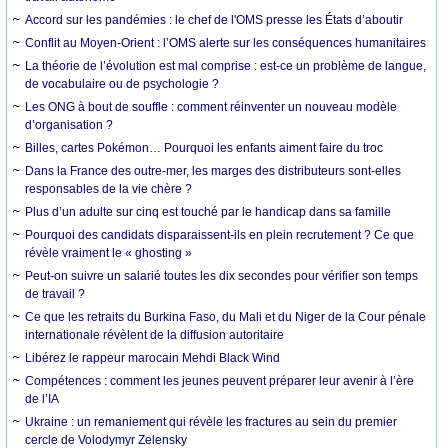
Accord sur les pandémies : le chef de l'OMS presse les États d’aboutir
Conflit au Moyen-Orient : l’OMS alerte sur les conséquences humanitaires
La théorie de l’évolution est mal comprise : est-ce un problème de langue,
de vocabulaire ou de psychologie ?
Les ONG à bout de souffle : comment réinventer un nouveau modèle
d’organisation ?
Billes, cartes Pokémon… Pourquoi les enfants aiment faire du troc
Dans la France des outre-mer, les marges des distributeurs sont-elles
responsables de la vie chère ?
Plus d’un adulte sur cinq est touché par le handicap dans sa famille
Pourquoi des candidats disparaissent-ils en plein recrutement ? Ce que
révèle vraiment le « ghosting »
Peut-on suivre un salarié toutes les dix secondes pour vérifier son temps
de travail ?
Ce que les retraits du Burkina Faso, du Mali et du Niger de la Cour pénale
internationale révèlent de la diffusion autoritaire
Libérez le rappeur marocain Mehdi Black Wind
Compétences : comment les jeunes peuvent préparer leur avenir à l’ère
de l’IA
Ukraine : un remaniement qui révèle les fractures au sein du premier
cercle de Volodymyr Zelensky