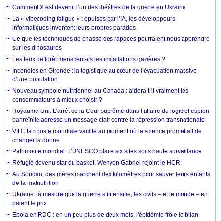
Comment X est devenu l’un des théâtres de la guerre en Ukraine
La « vibecoding fatigue » : épuisés par l’IA, les développeurs
informatiques inventent leurs propres parades
Ce que les techniques de chasse des rapaces pourraient nous apprendre
sur les dinosaures
Les feux de forêt menacent-ils les installations gazières ?
Incendies en Gironde : la logistique au cœur de l’évacuation massive
d’une population
Nouveau symbole nutritionnel au Canada : aidera-t-il vraiment les
consommateurs à mieux choisir ?
Royaume-Uni. L’arrêt de la Cour suprême dans l’affaire du logiciel espion
bahreïnite adresse un message clair contre la répression transnationale
VIH : la riposte mondiale vacille au moment où la science promettait de
changer la donne
Patrimoine mondial : l’UNESCO place six sites sous haute surveillance
Réfugié devenu star du basket, Wenyen Gabriel rejoint le HCR
Au Soudan, des mères marchent des kilomètres pour sauver leurs enfants
de la malnutrition
Ukraine : à mesure que la guerre s’intensifie, les civils – et le monde – en
paient le prix
Ebola en RDC : en un peu plus de deux mois, l'épidémie frôle le bilan