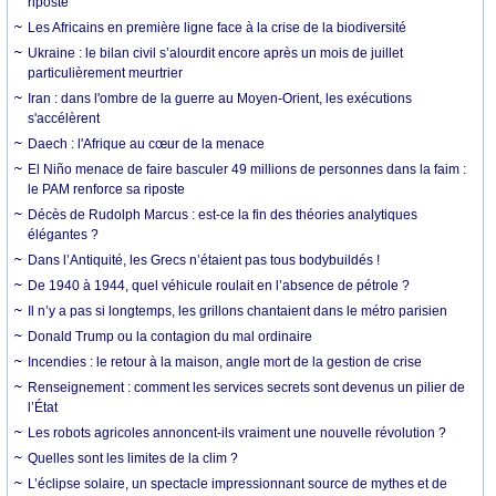
riposte
Les Africains en première ligne face à la crise de la biodiversité
Ukraine : le bilan civil s’alourdit encore après un mois de juillet
particulièrement meurtrier
Iran : dans l'ombre de la guerre au Moyen-Orient, les exécutions
s'accélèrent
Daech : l'Afrique au cœur de la menace
El Niño menace de faire basculer 49 millions de personnes dans la faim :
le PAM renforce sa riposte
Décès de Rudolph Marcus : est-ce la fin des théories analytiques
élégantes ?
Dans l’Antiquité, les Grecs n’étaient pas tous bodybuildés !
De 1940 à 1944, quel véhicule roulait en l’absence de pétrole ?
Il n’y a pas si longtemps, les grillons chantaient dans le métro parisien
Donald Trump ou la contagion du mal ordinaire
Incendies : le retour à la maison, angle mort de la gestion de crise
Renseignement : comment les services secrets sont devenus un pilier de
l’État
Les robots agricoles annoncent-ils vraiment une nouvelle révolution ?
Quelles sont les limites de la clim ?
L’éclipse solaire, un spectacle impressionnant source de mythes et de