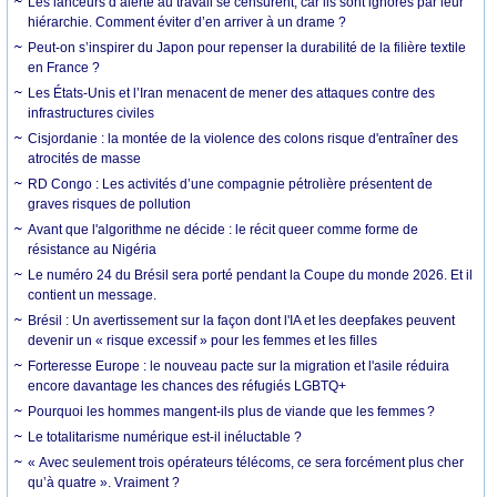
Les lanceurs d’alerte au travail se censurent, car ils sont ignorés par leur
hiérarchie. Comment éviter d’en arriver à un drame ?
Peut-on s’inspirer du Japon pour repenser la durabilité de la filière textile
en France ?
Les États-Unis et l’Iran menacent de mener des attaques contre des
infrastructures civiles
Cisjordanie : la montée de la violence des colons risque d'entraîner des
atrocités de masse
RD Congo : Les activités d’une compagnie pétrolière présentent de
graves risques de pollution
Avant que l'algorithme ne décide : le récit queer comme forme de
résistance au Nigéria
Le numéro 24 du Brésil sera porté pendant la Coupe du monde 2026. Et il
contient un message.
Brésil : Un avertissement sur la façon dont l'IA et les deepfakes peuvent
devenir un « risque excessif » pour les femmes et les filles
Forteresse Europe : le nouveau pacte sur la migration et l'asile réduira
encore davantage les chances des réfugiés LGBTQ+
Pourquoi les hommes mangent-ils plus de viande que les femmes ?
Le totalitarisme numérique est-il inéluctable ?
« Avec seulement trois opérateurs télécoms, ce sera forcément plus cher
qu’à quatre ». Vraiment ?