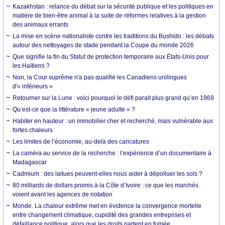
Kazakhstan : relance du débat sur la sécurité publique et les politiques en
matière de bien-être animal à la suite de réformes relatives à la gestion
des animaux errants
La mise en scène nationaliste contre les traditions du Bushido : les débats
autour des nettoyages de stade pendant la Coupe du monde 2026
Que signifie la fin du Statut de protection temporaire aux États-Unis pour
les Haïtiens ?
Non, la Cour suprême n'a pas qualifié les Canadiens unilingues
d'« inférieurs »
Retourner sur la Lune : voici pourquoi le défi parait plus grand qu’en 1969
Qu’est-ce que la littérature « jeune adulte » ?
Habiter en hauteur : un immobilier cher et recherché, mais vulnérable aux
fortes chaleurs
Les limites de l’économie, au-delà des caricatures
La caméra au service de la recherche : l’expérience d’un documentaire à
Madagascar
Cadmium : des laitues peuvent-elles nous aider à dépolluer les sols ?
80 milliards de dollars promis à la Côte d’Ivoire : ce que les marchés
voient avant les agences de notation
Monde. La chaleur extrême met en évidence la convergence mortelle
entre changement climatique, cupidité des grandes entreprises et
défaillance politique, alors que les droits partent en fumée