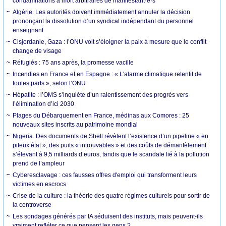
condamnations à mort arbitraires de manifestant·e·s
Algérie. Les autorités doivent immédiatement annuler la décision
prononçant la dissolution d’un syndicat indépendant du personnel
enseignant
Cisjordanie, Gaza : l’ONU voit s’éloigner la paix à mesure que le conflit
change de visage
Réfugiés : 75 ans après, la promesse vacille
Incendies en France et en Espagne : « L'alarme climatique retentit de
toutes parts », selon l’ONU
Hépatite : l’OMS s’inquiète d’un ralentissement des progrès vers
l’élimination d’ici 2030
Plages du Débarquement en France, médinas aux Comores : 25
nouveaux sites inscrits au patrimoine mondial
Nigeria. Des documents de Shell révèlent l’existence d’un pipeline « en
piteux état », des puits « introuvables » et des coûts de démantèlement
s’élevant à 9,5 milliards d’euros, tandis que le scandale lié à la pollution
prend de l’ampleur
Cyberesclavage : ces fausses offres d'emploi qui transforment leurs
victimes en escrocs
Crise de la culture : la théorie des quatre régimes culturels pour sortir de
la controverse
Les sondages générés par IA séduisent des instituts, mais peuvent-ils
vraiment refléter ce que pensent les gens ?