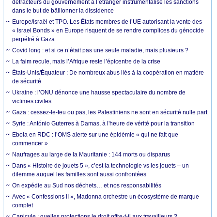
détracteurs du gouvernement à l’étranger instrumentalise les sanctions
dans le but de bâillonner la dissidence
Europe/Israël et TPO. Les États membres de l’UE autorisant la vente des
« Israel Bonds » en Europe risquent de se rendre complices du génocide
perpétré à Gaza
Covid long : et si ce n’était pas une seule maladie, mais plusieurs ?
La faim recule, mais l’Afrique reste l’épicentre de la crise
États-Unis/Équateur : De nombreux abus liés à la coopération en matière
de sécurité
Ukraine : l’ONU dénonce une hausse spectaculaire du nombre de
victimes civiles
Gaza : cessez-le-feu ou pas, les Palestiniens ne sont en sécurité nulle part
Syrie : António Guterres à Damas, à l'heure de vérité pour la transition
Ebola en RDC : l’OMS alerte sur une épidémie « qui ne fait que
commencer »
Naufrages au large de la Mauritanie : 144 morts ou disparus
Dans « Histoire de jouets 5 », c’est la technologie vs les jouets – un
dilemme auquel les familles sont aussi confrontées
On expédie au Sud nos déchets… et nos responsabilités
Avec « Confessions II », Madonna orchestre un écosystème de marque
complet
Canicule : quelles protections le droit offre-t-il aux travailleurs ?