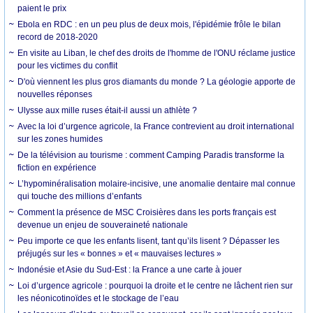
paient le prix
Ebola en RDC : en un peu plus de deux mois, l'épidémie frôle le bilan
record de 2018-2020
En visite au Liban, le chef des droits de l'homme de l'ONU réclame justice
pour les victimes du conflit
D'où viennent les plus gros diamants du monde ? La géologie apporte de
nouvelles réponses
Ulysse aux mille ruses était-il aussi un athlète ?
Avec la loi d’urgence agricole, la France contrevient au droit international
sur les zones humides
De la télévision au tourisme : comment Camping Paradis transforme la
fiction en expérience
L’hypominéralisation molaire-incisive, une anomalie dentaire mal connue
qui touche des millions d’enfants
Comment la présence de MSC Croisières dans les ports français est
devenue un enjeu de souveraineté nationale
Peu importe ce que les enfants lisent, tant qu’ils lisent ? Dépasser les
préjugés sur les « bonnes » et « mauvaises lectures »
Indonésie et Asie du Sud-Est : la France a une carte à jouer
Loi d’urgence agricole : pourquoi la droite et le centre ne lâchent rien sur
les néonicotinoïdes et le stockage de l’eau