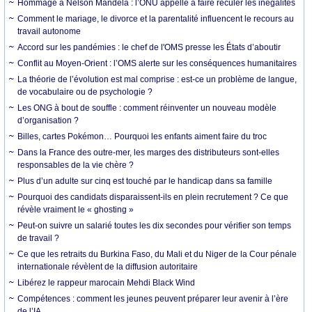
Hommage à Nelson Mandela : l’ONU appelle à faire reculer les inégalités
Comment le mariage, le divorce et la parentalité influencent le recours au
travail autonome
Accord sur les pandémies : le chef de l'OMS presse les États d’aboutir
Conflit au Moyen-Orient : l’OMS alerte sur les conséquences humanitaires
La théorie de l’évolution est mal comprise : est-ce un problème de langue,
de vocabulaire ou de psychologie ?
Les ONG à bout de souffle : comment réinventer un nouveau modèle
d’organisation ?
Billes, cartes Pokémon… Pourquoi les enfants aiment faire du troc
Dans la France des outre-mer, les marges des distributeurs sont-elles
responsables de la vie chère ?
Plus d’un adulte sur cinq est touché par le handicap dans sa famille
Pourquoi des candidats disparaissent-ils en plein recrutement ? Ce que
révèle vraiment le « ghosting »
Peut-on suivre un salarié toutes les dix secondes pour vérifier son temps
de travail ?
Ce que les retraits du Burkina Faso, du Mali et du Niger de la Cour pénale
internationale révèlent de la diffusion autoritaire
Libérez le rappeur marocain Mehdi Black Wind
Compétences : comment les jeunes peuvent préparer leur avenir à l’ère
de l’IA