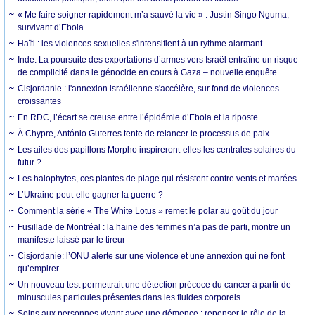
« Me faire soigner rapidement m’a sauvé la vie » : Justin Singo Nguma,
survivant d’Ebola
Haïti : les violences sexuelles s'intensifient à un rythme alarmant
Inde. La poursuite des exportations d’armes vers Israël entraîne un risque
de complicité dans le génocide en cours à Gaza – nouvelle enquête
Cisjordanie : l'annexion israélienne s'accélère, sur fond de violences
croissantes
En RDC, l’écart se creuse entre l’épidémie d’Ebola et la riposte
À Chypre, António Guterres tente de relancer le processus de paix
Les ailes des papillons Morpho inspireront-elles les centrales solaires du
futur ?
Les halophytes, ces plantes de plage qui résistent contre vents et marées
L’Ukraine peut-elle gagner la guerre ?
Comment la série « The White Lotus » remet le polar au goût du jour
Fusillade de Montréal : la haine des femmes n’a pas de parti, montre un
manifeste laissé par le tireur
Cisjordanie: l’ONU alerte sur une violence et une annexion qui ne font
qu’empirer
Un nouveau test permettrait une détection précoce du cancer à partir de
minuscules particules présentes dans les fluides corporels
Soins aux personnes vivant avec une démence : repenser le rôle de la