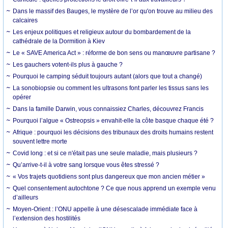
Dans le massif des Bauges, le mystère de l’or qu'on trouve au milieu des
calcaires
Les enjeux politiques et religieux autour du bombardement de la
cathédrale de la Dormition à Kiev
Le « SAVE America Act » : réforme de bon sens ou manœuvre partisane ?
Les gauchers votent-ils plus à gauche ?
Pourquoi le camping séduit toujours autant (alors que tout a changé)
La sonobiopsie ou comment les ultrasons font parler les tissus sans les
opérer
Dans la famille Darwin, vous connaissiez Charles, découvrez Francis
Pourquoi l’algue « Ostreopsis » envahit-elle la côte basque chaque été ?
Afrique : pourquoi les décisions des tribunaux des droits humains restent
souvent lettre morte
Covid long : et si ce n'était pas une seule maladie, mais plusieurs ?
Qu’arrive-t-il à votre sang lorsque vous êtes stressé ?
« Vos trajets quotidiens sont plus dangereux que mon ancien métier »
Quel consentement autochtone ? Ce que nous apprend un exemple venu
d’ailleurs
Moyen-Orient : l’ONU appelle à une désescalade immédiate face à
l’extension des hostilités