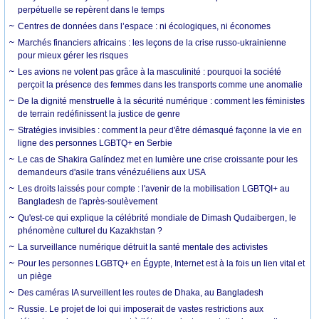
perpétuelle se repèrent dans le temps
Centres de données dans l’espace : ni écologiques, ni économes
Marchés financiers africains : les leçons de la crise russo-ukrainienne
pour mieux gérer les risques
Les avions ne volent pas grâce à la masculinité : pourquoi la société
perçoit la présence des femmes dans les transports comme une anomalie
De la dignité menstruelle à la sécurité numérique : comment les féministes
de terrain redéfinissent la justice de genre
Stratégies invisibles : comment la peur d'être démasqué façonne la vie en
ligne des personnes LGBTQ+ en Serbie
Le cas de Shakira Galíndez met en lumière une crise croissante pour les
demandeurs d'asile trans vénézuéliens aux USA
Les droits laissés pour compte : l'avenir de la mobilisation LGBTQI+ au
Bangladesh de l'après-soulèvement
Qu'est-ce qui explique la célébrité mondiale de Dimash Qudaibergen, le
phénomène culturel du Kazakhstan ?
La surveillance numérique détruit la santé mentale des activistes
Pour les personnes LGBTQ+ en Égypte, Internet est à la fois un lien vital et
un piège
Des caméras IA surveillent les routes de Dhaka, au Bangladesh
Russie. Le projet de loi qui imposerait de vastes restrictions aux