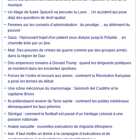
musique
Un étage de fusée SpaceX va percuter la Lune… Un accident qui pose
déjà des questions de droit spatial
Femmes sur les conseils d’administration : du prestige… au détriment du
pouvoir
Gaza : l'éprouvant trajet d'un patient sous dialyse jusqu'à l'hôpital… en
charrette tirée par un âne
Mali. Des preuves de crimes de guerre commis par des groupes armés
dans la région de Gao
Des empereurs romains à Donald Trump : quand les dirigeants politiques
se montrent dans les enceintes sportives
Forces de l’ordre et recours aux armes : comment la Révolution française
a posé les termes du débat
Une icône méconnue du marronnage : Selomoh del Castilho et le
capitaine Broos
Ils prétendaient revenir de Terre sainte : comment les poètes médiévaux
démasquaient les faux pèlerins
Sénégal : comment le football est passé d’un héritage colonial à une
passion nationale
Arabie saoudite : nouvelles exécutions de migrants éthiopiens
Iran. Il faut mettre un terme à la campagne d’exécutions et de