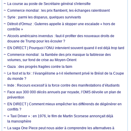
La course au poste de Secrétaire général s'intensifie
Commerce mondial : les prix flambent, les échanges ralentissent
Syrie : parmi les disparus, quelques survivants
Détroit d'Ormuz : Guterres appelle à stopper une escalade « hors de
contrôle »
Alcools américains invendus : faut-il profiter des nouveaux droits de
douane de Trump pour les écouler ?
EN DIRECT | Pourquoi l’ONU intervient souvent quand il est déjà trop tard
Commerce mondial : la flambée des prix masque la faiblesse des
volumes, sur fond de crise au Moyen-Orient
Gaza : des progrès fragiles contre la faim
Le foot et la foi : l’évangélisme a-t-il réellement privé le Brésil de la Coupe
du monde ?
Inde : Recours excessif à la force contre des manifestations d’étudiants
Face aux 300 000 décès annuels par noyade, l’OMS dévoile un plan de
prévention
EN DIRECT | Comment mieux empêcher les différends de dégénérer en
conflits ?
« Taxi Driver » : en 1976, le film de Martin Scorsese annonçait déjà
la manosphère
La saga One Piece peut nous aider à comprendre les alternatives à