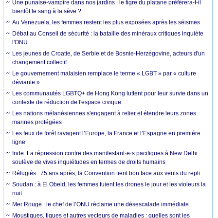
Une punaise-vampire dans nos jardins : le tigre du platane préférera-t-il
bientôt le sang à la sève ?
Au Venezuela, les femmes restent les plus exposées après les séismes
Débat au Conseil de sécurité : la bataille des minéraux critiques inquiète
l'ONU
Les jeunes de Croatie, de Serbie et de Bosnie-Herzégovine, acteurs d'un
changement collectif
Le gouvernement malaisien remplace le terme « LGBT » par « culture
déviante »
Les communautés LGBTQ+ de Hong Kong luttent pour leur survie dans un
contexte de réduction de l'espace civique
Les nations mélanésiennes s'engagent à relier et étendre leurs zones
marines protégées
Les feux de forêt ravagent l’Europe, la France et l’Espagne en première
ligne
Inde. La répression contre des manifestant·e·s pacifiques à New Delhi
soulève de vives inquiétudes en termes de droits humains
Réfugiés : 75 ans après, la Convention tient bon face aux vents du repli
Soudan : à El Obeid, les femmes fuient les drones le jour et les violeurs la
nuit
Mer Rouge : le chef de l’ONU réclame une désescalade immédiate
Moustiques, tiques et autres vecteurs de maladies : quelles sont les