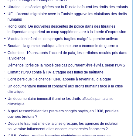
Ukraine : Les écoles gérées par la Russie bafouent les droits des enfants
UE : L’accord migratoire avec la Tunisie aggrave les violations des droits
humains
Hong Kong. De nouvelles descentes de police dans des librairies
indépendantes portent un coup supplémentaire à la liberté d’expression
Vaccination infantile : des progrès fragiles malgré la percée antivax
Soudan : la gomme arabique alimente une « économie de guerre »
Colombie : 10 ans après l’accord de paix, les territoires reculés pris dans
la violence
Démence : près de la moitié des cas pourraient être évités, selon l’OMS
Climat : l’ONU confie à l’IA la traque des fuites de méthane
Golfe persique : le chef de l’ONU appelle à revenir au dialogue
Un documentaire immersif consacré aux droits humains face à la crise
climatique
Un documentaire immersif illumine les droits affectés par la crise
climatique
À quoi ressemblaient les premiers congés payés, en 1936, pour les
ouvriers bretons ?
Depuis le traumatisme de la crise grecque, les agences de notation
souveraine influencent-elles encore les marchés financiers ?
LVMH Kering : quelles bascules stratégiques attendre chez les