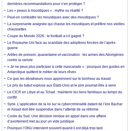
dernières recommandations pour s’en protéger ?
Les « peaux à moustiques » : mythe ou réalité ?
Peut-on combattre les moustiques avec des moustiques ?
La surprenante araignée qui chasse les moustiques et préfère nos vieilles
chaussettes
Coupe du Monde 2026 : le football a-t-il gagné ?
Le Royaume-Uni face au scandale des adoptions forcées de l’après-
guerre
Arêtes de poisson, quarantaine et vaccination : les armes des Aborigènes
contre la variole
« Je ne peux plus participer à cette mascarade » : pourquoi des guides en
Antarctique quittent le métier de leurs rêves
Ce que les dératiseurs nous apprennent sur le bonheur au travail
Le prix du bœuf explose aux États-Unis et le pire pourrait être à venir
Le CICR en Libye et au Tchad : maintenir les liens familiaux au temps du
conflit
Syrie. L’application de la loi sur la cybercriminalité datant de l’ère Bachar
el Assad doit être suspendue dans l’attente de sa réforme
Corée du Sud. Une décision rendue en appel dans une affaire
d’avortement met au jour un vide juridique
Pourquoi l’ONU intervient souvent quand il est déjà trop tard