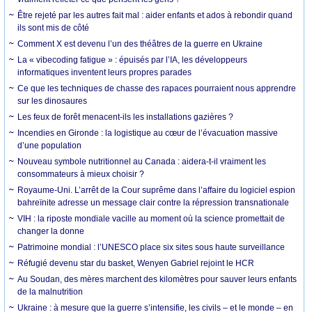
Être rejeté par les autres fait mal : aider enfants et ados à rebondir quand
ils sont mis de côté
Comment X est devenu l’un des théâtres de la guerre en Ukraine
La « vibecoding fatigue » : épuisés par l’IA, les développeurs
informatiques inventent leurs propres parades
Ce que les techniques de chasse des rapaces pourraient nous apprendre
sur les dinosaures
Les feux de forêt menacent-ils les installations gazières ?
Incendies en Gironde : la logistique au cœur de l’évacuation massive
d’une population
Nouveau symbole nutritionnel au Canada : aidera-t-il vraiment les
consommateurs à mieux choisir ?
Royaume-Uni. L’arrêt de la Cour suprême dans l’affaire du logiciel espion
bahreïnite adresse un message clair contre la répression transnationale
VIH : la riposte mondiale vacille au moment où la science promettait de
changer la donne
Patrimoine mondial : l’UNESCO place six sites sous haute surveillance
Réfugié devenu star du basket, Wenyen Gabriel rejoint le HCR
Au Soudan, des mères marchent des kilomètres pour sauver leurs enfants
de la malnutrition
Ukraine : à mesure que la guerre s’intensifie, les civils – et le monde – en