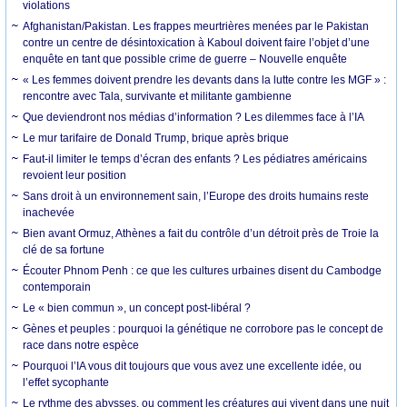
violations
Afghanistan/Pakistan. Les frappes meurtrières menées par le Pakistan
contre un centre de désintoxication à Kaboul doivent faire l’objet d’une
enquête en tant que possible crime de guerre – Nouvelle enquête
« Les femmes doivent prendre les devants dans la lutte contre les MGF » :
rencontre avec Tala, survivante et militante gambienne
Que deviendront nos médias d’information ? Les dilemmes face à l’IA
Le mur tarifaire de Donald Trump, brique après brique
Faut-il limiter le temps d’écran des enfants ? Les pédiatres américains
revoient leur position
Sans droit à un environnement sain, l’Europe des droits humains reste
inachevée
Bien avant Ormuz, Athènes a fait du contrôle d’un détroit près de Troie la
clé de sa fortune
Écouter Phnom Penh : ce que les cultures urbaines disent du Cambodge
contemporain
Le « bien commun », un concept post-libéral ?
Gènes et peuples : pourquoi la génétique ne corrobore pas le concept de
race dans notre espèce
Pourquoi l’IA vous dit toujours que vous avez une excellente idée, ou
l’effet sycophante
Le rythme des abysses, ou comment les créatures qui vivent dans une nuit