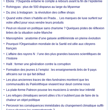
Ebola : l’Ouganda entame le compte à rebours avant la fin de l’épidémie
Rohingyas : plus de 500 disparus au large du Myanmar
Du zinc à Instagram : la révolution des coffee shops
Quand votre chien s’habille en Prada… Les marques de luxe surfent sur
votre affect pour vous vendre leurs produits
Peut-on réussir en politique sans charisme ? Quelques pistes de réflexion
tirées de la situation outre-Manche
Manosphère : anatomie d’une galaxie antiféministe en pleine évolution
Pourquoi l'Organisation mondiale de la Santé est utile aux citoyens
français
L’affaire des rayons N : l’une des plus grandes bavures scientifiques de
l’histoire
Haïti : former une génération contre la corruption
Formation des jeunes à l’emploi : les enseignements tirés de 9 pays
africains sur ce qui fait défaut
Les plus anciennes traces de rites funéraires montrent que les
communautés du Paléolithique vivaient leur deuil comme nous
La plate-forme Patreon pousse les musiciens à vendre leur intimité
Les refuges climatiques seront utiles s’ils n’oublient pas de faire de la
chaleur un objet politique
Percevoir les conséquences immédiates du changement climatique suffit-
il pour changer les comportements ?