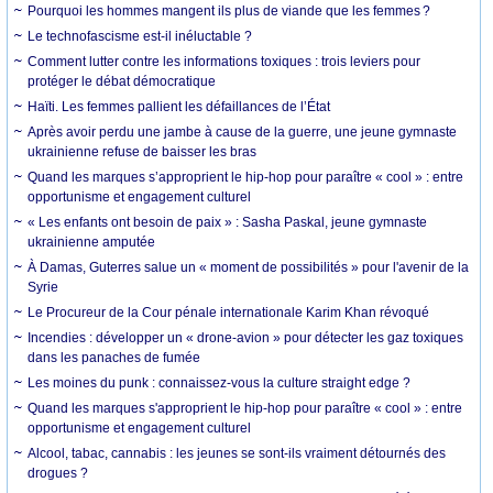
Pourquoi les hommes mangent ils plus de viande que les femmes ?
Le technofascisme est-il inéluctable ?
Comment lutter contre les informations toxiques : trois leviers pour
protéger le débat démocratique
Haïti. Les femmes pallient les défaillances de l’État
Après avoir perdu une jambe à cause de la guerre, une jeune gymnaste
ukrainienne refuse de baisser les bras
Quand les marques s’approprient le hip-hop pour paraître « cool » : entre
opportunisme et engagement culturel
« Les enfants ont besoin de paix » : Sasha Paskal, jeune gymnaste
ukrainienne amputée
À Damas, Guterres salue un « moment de possibilités » pour l'avenir de la
Syrie
Le Procureur de la Cour pénale internationale Karim Khan révoqué
Incendies : développer un « drone-avion » pour détecter les gaz toxiques
dans les panaches de fumée
Les moines du punk : connaissez-vous la culture straight edge ?
Quand les marques s'approprient le hip-hop pour paraître « cool » : entre
opportunisme et engagement culturel
Alcool, tabac, cannabis : les jeunes se sont-ils vraiment détournés des
drogues ?