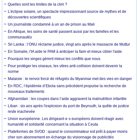
Quelles sont les limites de la clim ?
L’éclipse solaire, un spectacle impressionnant source de mythes et de
découvertes scientifiques
Un journaliste condamné à un an de prison au Mali
En Afrique, les soins de santé passent aussi par les familles et les
communautés
Sri Lanka : l’ONU réclame justice, vingt ans après le massacre de Muttur
En Somalie, l'IA aide le PAM à anticiper la faim et mieux cibler l'aide
Pourquoi les singes gèrent mieux les conflits que nous
Pour protéger les oiseaux, les vitres anti-collision doivent devenir la
norme
Malaisie : le renvoi forcé de réfugiés du Myanmar met des vies en danger
En RDC, l’épidémie d’Ebola sans précédent propulse la recherche de
nouveaux traitements
Afghanistan : les coupes dans l’aide aggravent la malnutrition infantile
Liban : six ans après l'explosion du port de Beyrouth, la quête de justice
reste inachevée
Union européenne. Les dirigeant·e·s européens doivent réagir avec
humanité et solidarité concernant la situation à Ceuta
Plateformes de SVOD : quand le consommateur est prêt à payer moins
cher son abonnement en échange du visionnage de publicités