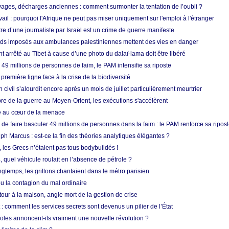
ges, décharges anciennes : comment surmonter la tentation de l’oubli ?
vail : pourquoi l'Afrique ne peut pas miser uniquement sur l'emploi à l'étranger
re d’une journaliste par Israël est un crime de guerre manifeste
tards imposés aux ambulances palestiniennes mettent des vies en danger
nt arrêté au Tibet à cause d’une photo du dalaï-lama doit être libéré
49 millions de personnes de faim, le PAM intensifie sa riposte
 première ligne face à la crise de la biodiversité
n civil s’alourdit encore après un mois de juillet particulièrement meurtrier
bre de la guerre au Moyen-Orient, les exécutions s'accélèrent
ue au cœur de la menace
e faire basculer 49 millions de personnes dans la faim : le PAM renforce sa ripos
h Marcus : est-ce la fin des théories analytiques élégantes ?
, les Grecs n’étaient pas tous bodybuildés !
 quel véhicule roulait en l’absence de pétrole ?
longtemps, les grillons chantaient dans le métro parisien
 la contagion du mal ordinaire
etour à la maison, angle mort de la gestion de crise
 comment les services secrets sont devenus un pilier de l’État
coles annoncent-ils vraiment une nouvelle révolution ?