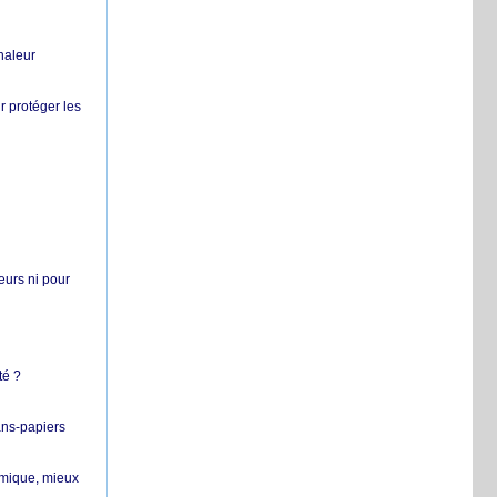
chaleur
r protéger les
teurs ni pour
té ?
ans-papiers
ermique, mieux