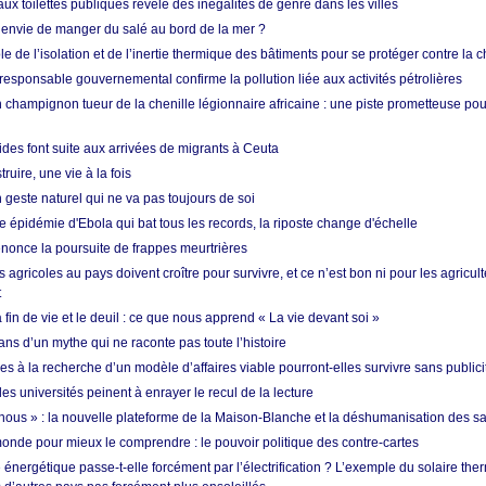
ux toilettes publiques révèle des inégalités de genre dans les villes
 envie de manger du salé au bord de la mer ?
ôle de l’isolation et de l’inertie thermique des bâtiments pour se protéger contre la 
esponsable gouvernemental confirme la pollution liée aux activités pétrolières
 champignon tueur de la chenille légionnaire africaine : une piste prometteuse pou
des font suite aux arrivées de migrants à Ceuta
ruire, une vie à la fois
n geste naturel qui ne va pas toujours de soi
 épidémie d'Ebola qui bat tous les records, la riposte change d'échelle
nonce la poursuite de frappes meurtrières
s agricoles au pays doivent croître pour survivre, et ce n’est bon ni pour les agricul
t
in de vie et le deuil : ce que nous apprend « La vie devant soi »
ans d’un mythe qui ne raconte pas toute l’histoire
es à la recherche d’un modèle d’affaires viable pourront-elles survivre sans publici
les universités peinent à enrayer le recul de la lecture
i nous » : la nouvelle plateforme de la Maison-Blanche et la déshumanisation des s
onde pour mieux le comprendre : le pouvoir politique des contre-cartes
énergétique passe-t-elle forcément par l’électrification ? L’exemple du solaire th