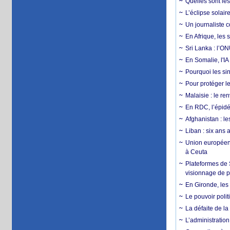
Quelles sont les 
L’éclipse solai
Un journaliste 
En Afrique, les 
Sri Lanka : l’ON
En Somalie, l'IA 
Pourquoi les si
Pour protéger le
Malaisie : le r
En RDC, l’épidé
Afghanistan : le
Liban : six ans 
Union européenn
à Ceuta
Plateformes de
visionnage de p
En Gironde, les 
Le pouvoir poli
La défaite de la
L’administration