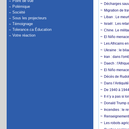
Point de vue
Décharges sauva
Polémique
Migration de tra
Société
Liban : Le meurt
Sous les projecteurs
Témoignage
Israël : Les re
Tolerance.ca Éducation
Chine. Le milita
Votre réaction
El Niño menace 
Les Africains en
Ukraine : le bila
Iran : dans l'om
Daech : l'Afriq
El Niño menace d
Décès de Rudolp
Dans l’Antiquité
De 1940 à 1944,
Il n’y a pas si 
Donald Trump ou
Incendies : le r
Renseignement :
Les robots agri