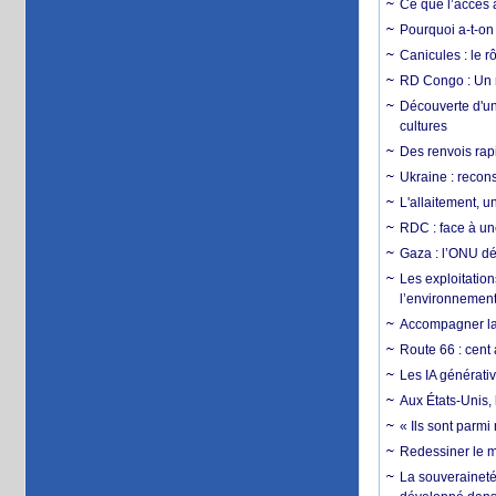
Ce que l’accès a
Pourquoi a-t-on
Canicules : le r
RD Congo : Un r
Découverte d'un
cultures
Des renvois rapi
Ukraine : reconst
L'allaitement, u
RDC : face à une
Gaza : l’ONU dé
Les exploitation
l’environnemen
Accompagner la f
Route 66 : cent 
Les IA générativ
Aux États-Unis, 
« Ils sont parm
Redessiner le m
La souveraineté 