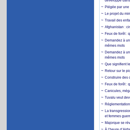
développé dans 
Piégée par une 
Le projet du min
Travail des enfa
Afghanistan : cin
Feux de forêt : 
Demandez à un 
mêmes mots
Demandez à un 
mêmes mots
Que signifient l
Retour sur le p
Construire des c
Feux de forêt : 
Canicules, mégaf
Tuvalu veut dev
Réglementation c
La transgression
et femmes guerr
Majorque se révo
À l’heure d’Airb