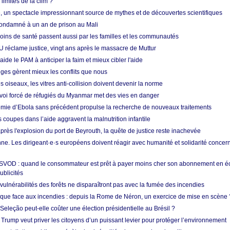
limites de la clim ?
re, un spectacle impressionnant source de mythes et de découvertes scientifiques
condamné à un an de prison au Mali
soins de santé passent aussi par les familles et les communautés
U réclame justice, vingt ans après le massacre de Muttur
aide le PAM à anticiper la faim et mieux cibler l'aide
nges gèrent mieux les conflits que nous
s oiseaux, les vitres anti-collision doivent devenir la norme
envoi forcé de réfugiés du Myanmar met des vies en danger
mie d’Ebola sans précédent propulse la recherche de nouveaux traitements
s coupes dans l’aide aggravent la malnutrition infantile
après l'explosion du port de Beyrouth, la quête de justice reste inachevée
e. Les dirigeant·e·s européens doivent réagir avec humanité et solidarité concerna
 SVOD : quand le consommateur est prêt à payer moins cher son abonnement en 
ublicités
vulnérabilités des forêts ne disparaîtront pas avec la fumée des incendies
tique face aux incendies : depuis la Rome de Néron, un exercice de mise en scène 
 Seleção peut-elle coûter une élection présidentielle au Brésil ?
 Trump veut priver les citoyens d’un puissant levier pour protéger l’environnement