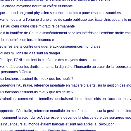
de la classe moyenne nourrit la colère étudiante
ique : quand un grand physicien se penche sur les « pouvoirs » des sourciers
vail en quartz, à l’origine d’une crise de santé publique aux États-Unis et dans le
est au cœur d’une crise migratoire permanente
 à la frontière de Ceuta a immédiatement servi les intérêts de l’extrême droite es
de est entré « en terrain inconnu »
Guterres alerte contre une guerre aux conséquences mondiales
oi des millions de vies sont en danger
rincipe, l’ONU soutient la confiance des citoyens dans les urnes
 veiller à placer les droits humains, la dignité et l’humanité au cœur de la réponse a
e personnes à Ceuta
ux torchons essuient-ils mieux que les neufs ?
prendre l’Australie, référence mondiale en matière d’alerte, sur la gestion des in
ux torchons essuient-ils mieux que les neufs ?
 rainettes : comment les femelles construisent de meilleurs nids en s'accouplant a
prendre l’Australie, référence mondiale en matière d’alerte, sur la gestion des in
: comment la sœur du roi Arthur est-elle devenue la plus célèbre des sorcières mé
s influenceurs au monde étaient français et sont nés après la Révolution