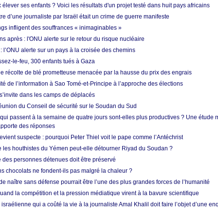
ever ses enfants ? Voici les résultats d'un projet testé dans huit pays africains
re d’une journaliste par Israël était un crime de guerre manifeste
ngs infligent des souffrances « inimaginables »
s après : l'ONU alerte sur le retour du risque nucléaire
 l’ONU alerte sur un pays à la croisée des chemins
ssez-le-feu, 300 enfants tués à Gaza
ne récolte de blé prometteuse menacée par la hausse du prix des engrais
rité de l’information à Sao Tomé-et-Principe à l’approche des élections
’invite dans les camps de déplacés
union du Conseil de sécurité sur le Soudan du Sud
 qui passent à la semaine de quatre jours sont-elles plus productives ? Une étude
apporte des réponses
vient suspecte : pourquoi Peter Thiel voit le pape comme l’Antéchrist
e les houthistes du Yémen peut-elle détourner Riyad du Soudan ?
e des personnes détenues doit être préservé
s chocolats ne fondent-ils pas malgré la chaleur ?
 de naître sans défense pourrait être l’une des plus grandes forces de l’humanité
quand la compétition et la pression médiatique virent à la bavure scientifique
 israélienne qui a coûté la vie à la journaliste Amal Khalil doit faire l’objet d’une e