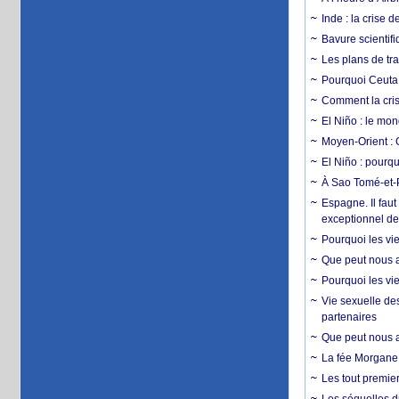
Inde : la crise 
Bavure scientif
Les plans de tra
Pourquoi Ceuta 
Comment la crise
El Niño : le mon
Moyen-Orient : 
El Niño : pourqu
À Sao Tomé-et-P
Espagne. Il faut
exceptionnel d
Pourquoi les vie
Que peut nous ap
Pourquoi les vie
Vie sexuelle des
partenaires
Que peut nous ap
La fée Morgane 
Les tout premier