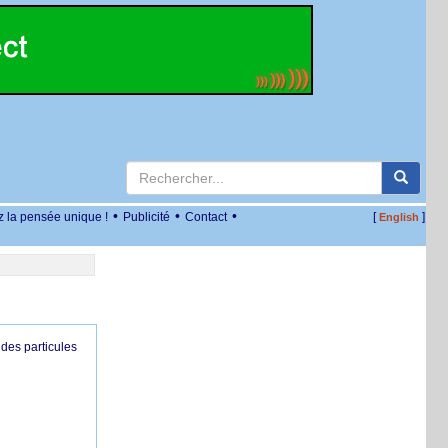
•
•
•
z la pensée unique !
Publicité
Contact
[
]
English
des particules