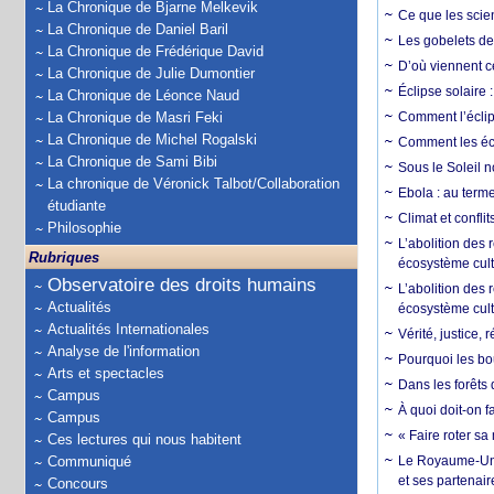
La Chronique de Bjarne Melkevik
Ce que les scie
La Chronique de Daniel Baril
Les gobelets de 
La Chronique de Frédérique David
D’où viennent c
La Chronique de Julie Dumontier
Éclipse solaire :
La Chronique de Léonce Naud
La Chronique de Masri Feki
Comment l’éclips
La Chronique de Michel Rogalski
Comment les écl
La Chronique de Sami Bibi
Sous le Soleil n
La chronique de Véronick Talbot/Collaboration
Ebola : au terme
étudiante
Climat et conflit
Philosophie
L’abolition des
Rubriques
écosystème cult
Observatoire des droits humains
L’abolition des 
Actualités
écosystème cult
Actualités Internationales
Vérité, justice, 
Analyse de l'information
Pourquoi les bo
Arts et spectacles
Dans les forêts 
Campus
À quoi doit-on f
Campus
« Faire roter sa
Ces lectures qui nous habitent
Communiqué
Le Royaume-Uni, 
et ses partenai
Concours