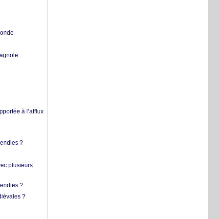
 monde
pagnole
pportée à l’afflux
cendies ?
vec plusieurs
cendies ?
diévales ?