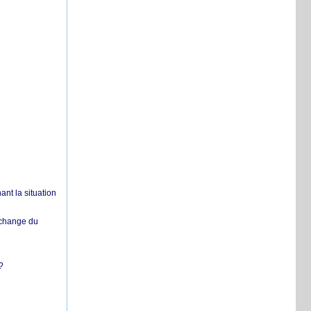
nt la situation
échange du
?