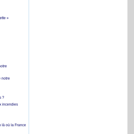
ette »
notre
 notre
s ?
x incendies
 là où la France