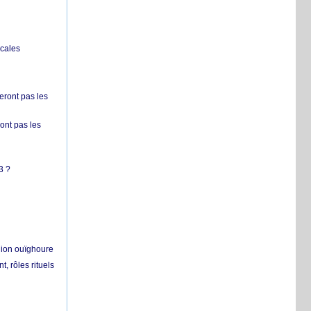
ocales
ront pas les
nt pas les
3 ?
égion ouïghoure
, rôles rituels