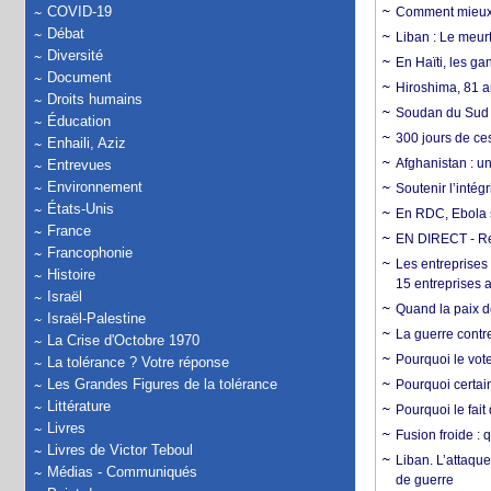
COVID-19
Comment mieux él
Débat
Liban : Le meurt
Diversité
En Haïti, les ga
Document
Hiroshima, 81 an
Droits humains
Soudan du Sud :
Éducation
300 jours de ce
Enhaili, Aziz
Afghanistan : u
Entrevues
Environnement
Soutenir l’intég
États-Unis
En RDC, Ebola s
France
EN DIRECT - Ré
Francophonie
Les entreprises
Histoire
15 entreprises 
Israël
Quand la paix de
Israël-Palestine
La guerre contr
La Crise d'Octobre 1970
Pourquoi le vot
La tolérance ? Votre réponse
Les Grandes Figures de la tolérance
Pourquoi certain
Littérature
Pourquoi le fait
Livres
Fusion froide : 
Livres de Victor Teboul
Liban. L’attaque
Médias - Communiqués
de guerre