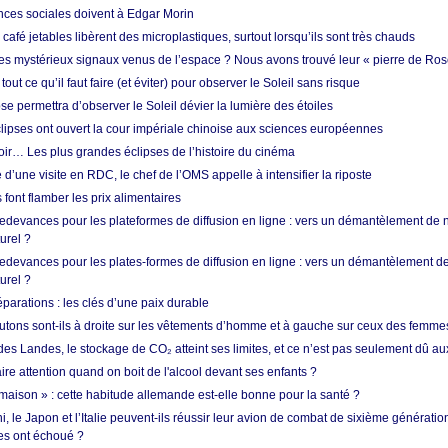
nces sociales doivent à Edgar Morin
café jetables libèrent des microplastiques, surtout lorsqu’ils sont très chauds
es mystérieux signaux venus de l’espace ? Nous avons trouvé leur « pierre de Ros
 tout ce qu’il faut faire (et éviter) pour observer le Soleil sans risque
e permettra d’observer le Soleil dévier la lumière des étoiles
ipses ont ouvert la cour impériale chinoise aux sciences européennes
oir… Les plus grandes éclipses de l’histoire du cinéma
 d’une visite en RDC, le chef de l’OMS appelle à intensifier la riposte
s font flamber les prix alimentaires
 redevances pour les plateformes de diffusion en ligne : vers un démantèlement de 
urel ?
redevances pour les plates-formes de diffusion en ligne : vers un démantèlement de
urel ?
réparations : les clés d’une paix durable
utons sont-ils à droite sur les vêtements d’homme et à gauche sur ceux des femme
des Landes, le stockage de CO₂ atteint ses limites, et ce n’est pas seulement dû au
aire attention quand on boit de l'alcool devant ses enfants ?
 maison » : cette habitude allemande est-elle bonne pour la santé ?
le Japon et l’Italie peuvent-ils réussir leur avion de combat de sixième génération
res ont échoué ?