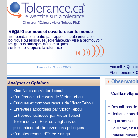
Directeur / Éditeur: Victor Teboul, Ph.D.
Regard
sur nous et ouverture sur le monde
Indépendant et neutre par rapport à toute orientation
politique ou religieuse, Tolerance.ca
vise à promouvoir
®
les grands principes démocratiques
sur lesquels repose la tolérance.
•
Accueil
Qui s
Dimanche 9 août 2026
•
Abonnement
O
Observatoi
Analyses et Opinions
Bloc-Notes de Victor Teboul
Veuillez cliqu
Conférences et essais de Victor Teboul
Critiques et comptes rendus de Victor Teboul
Des millions de 
Entrevues accordées par Victor Teboul
Héritons-nous d
Entrevues réalisées par Victor Teboul
Équilibrer son a
Tolerance.ca : Plus de vingt ans de
publications et d'interventions publiques !
Le Maroc, futur 
Comptes rendus d'Osée Kamga
L’atelier Nawak,