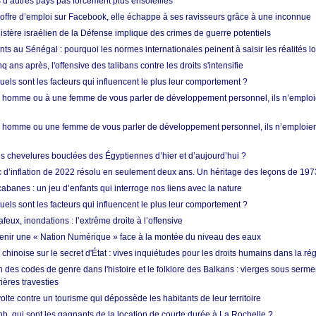
d’autres pays pas forcément plus ensoleillés
offre d’emploi sur Facebook, elle échappe à ses ravisseurs grâce à une inconnue
istère israélien de la Défense implique des crimes de guerre potentiels
nts au Sénégal : pourquoi les normes internationales peinent à saisir les réalités l
q ans après, l'offensive des talibans contre les droits s'intensifie
quels sont les facteurs qui influencent le plus leur comportement ?
homme ou à une femme de vous parler de développement personnel, ils n’emploie
homme ou une femme de vous parler de développement personnel, ils n’emploiero
es chevelures bouclées des Égyptiennes d’hier et d’aujourd’hui ?
ic d’inflation de 2022 résolu en seulement deux ans. Un héritage des leçons de 197
abanes : un jeu d’enfants qui interroge nos liens avec la nature
quels sont les facteurs qui influencent le plus leur comportement ?
eux, inondations : l’extrême droite à l’offensive
enir une « Nation Numérique » face à la montée du niveau des eaux
hinoise sur le secret d'État : vives inquiétudes pour les droits humains dans la r
 des codes de genre dans l'histoire et le folklore des Balkans : vierges sous serment
ières travesties
lte contre un tourisme qui dépossède les habitants de leur territoire
nb, qui sont les gagnants de la location de courte durée à La Rochelle ?