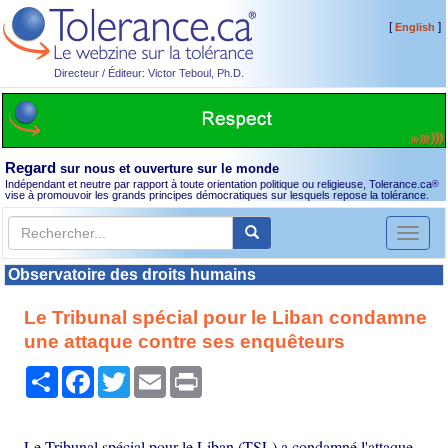
[
]
English
Directeur / Éditeur: Victor Teboul, Ph.D.
Regard
sur nous et ouverture sur le monde
Indépendant et neutre par rapport à toute orientation politique ou religieuse, Tolerance.ca
®
vise à promouvoir les grands principes démocratiques sur lesquels repose la tolérance.
Toggl
naviga
Observatoire des droits humains
Le Tribunal spécial pour le Liban condamne
une attaque contre ses enquêteurs
Partager
Facebook
Twitter
Email
Print
Le Tribunal spécial pour le Liban (TSL) a condamné l'attaque