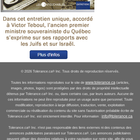
© 2026 Tolerance.ca
Inc. Tous droits de reproduction réservés.
®
www.tolerance.ca
Toutes les informations reproduites sur le site de
(articles,
images, photos, logos) sont protégées par des droits de propriété intellectuelle
détenus par Tolerance.ca
Inc. ou, dans certains cas, par leurs auteurs. Aucune de
®
ces informations ne peut être reproduite pour un usage autre que personnel. Toute
modification, reproduction à large diffusion, traduction, vente, exploitation
commerciale ou réutilisation du contenu du site sans l'autorisation préalable écrite de
info@tolerance.ca
Tolerance.ca
Inc. est strictement interdite. Pour information :
®
Tolerance.ca
Inc. n'est pas responsable des liens externes ni des contenus des
®
annonces publicitaires paraissant sur Tolerance.ca
. Les annonces publicitaires
®
peuvent utiliser des données relatives à votre navigation sur notre site, afin de vous