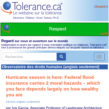
[
]
English
Directeur / Éditeur: Victor Teboul, Ph.D.
Regard
sur nous et ouverture sur le monde
Indépendant et neutre par rapport à toute orientation politique ou religieuse, Tolerance.ca
®
vise à promouvoir les grands principes démocratiques sur lesquels repose la tolérance.
Toggl
naviga
Observatoire des droits humains (anglais seulement)
Hurricane season is here: Federal flood
insurance carries 2 moral hazards – which
you face depends largely on how wealthy
you are
(Version anglaise seulement)
par Ivis García, Associate Professor of Landscape Architecture