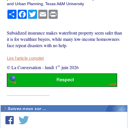
and Urban Planning, Texas A&M University
Partager
Facebook
Twitter
Email
Print
Subsidized insurance makes waterfront property seem safer than
it is for wealthier buyers, while many low-income homeowners
face repeat disasters with no help.
Lire l'article complet
er
© La Conversation
-
lundi 1
juin 2026
Suivez-nous sur ...