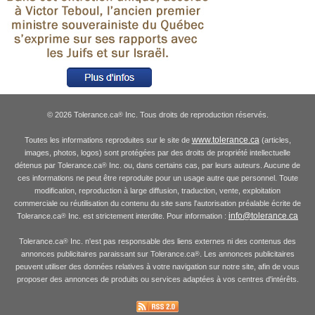
© 2026 Tolerance.ca
Inc. Tous droits de reproduction réservés.
®
www.tolerance.ca
Toutes les informations reproduites sur le site de
(articles,
images, photos, logos) sont protégées par des droits de propriété intellectuelle
détenus par Tolerance.ca
Inc. ou, dans certains cas, par leurs auteurs. Aucune de
®
ces informations ne peut être reproduite pour un usage autre que personnel. Toute
modification, reproduction à large diffusion, traduction, vente, exploitation
commerciale ou réutilisation du contenu du site sans l'autorisation préalable écrite de
info@tolerance.ca
Tolerance.ca
Inc. est strictement interdite. Pour information :
®
Tolerance.ca
Inc. n'est pas responsable des liens externes ni des contenus des
®
annonces publicitaires paraissant sur Tolerance.ca
. Les annonces publicitaires
®
peuvent utiliser des données relatives à votre navigation sur notre site, afin de vous
proposer des annonces de produits ou services adaptées à vos centres d'intérêts.