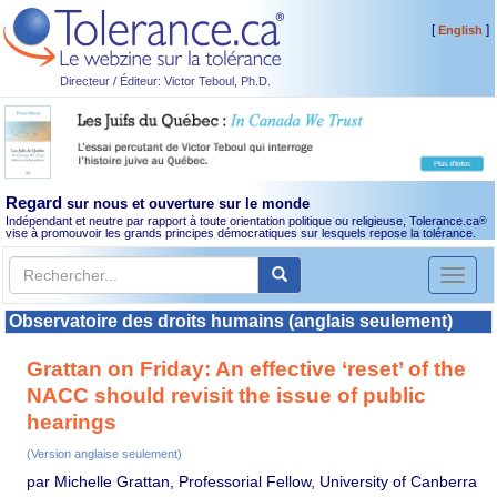
[
]
English
Directeur / Éditeur: Victor Teboul, Ph.D.
Regard
sur nous et ouverture sur le monde
Indépendant et neutre par rapport à toute orientation politique ou religieuse, Tolerance.ca
®
vise à promouvoir les grands principes démocratiques sur lesquels repose la tolérance.
Toggl
naviga
Observatoire des droits humains (anglais seulement)
Grattan on Friday: An effective ‘reset’ of the
NACC should revisit the issue of public
hearings
(Version anglaise seulement)
par Michelle Grattan, Professorial Fellow, University of Canberra