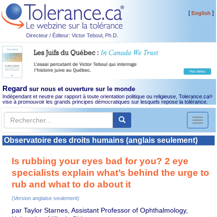
[
]
English
Directeur / Éditeur: Victor Teboul, Ph.D.
Regard
sur nous et ouverture sur le monde
Indépendant et neutre par rapport à toute orientation politique ou religieuse, Tolerance.ca
®
vise à promouvoir les grands principes démocratiques sur lesquels repose la tolérance.
Toggl
naviga
Observatoire des droits humains (anglais seulement)
Is rubbing your eyes bad for you? 2 eye
specialists explain what’s behind the urge to
rub and what to do about it
(Version anglaise seulement)
par Taylor Starnes, Assistant Professor of Ophthalmology,