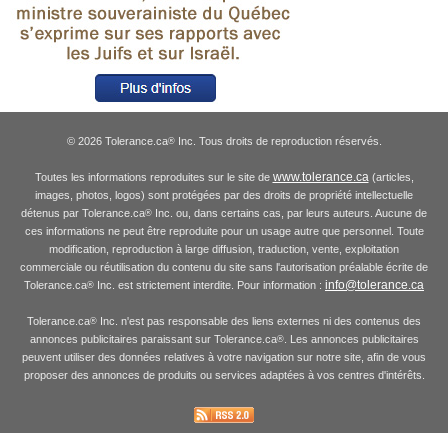
© 2026 Tolerance.ca
Inc. Tous droits de reproduction réservés.
®
www.tolerance.ca
Toutes les informations reproduites sur le site de
(articles,
images, photos, logos) sont protégées par des droits de propriété intellectuelle
détenus par Tolerance.ca
Inc. ou, dans certains cas, par leurs auteurs. Aucune de
®
ces informations ne peut être reproduite pour un usage autre que personnel. Toute
modification, reproduction à large diffusion, traduction, vente, exploitation
commerciale ou réutilisation du contenu du site sans l'autorisation préalable écrite de
info@tolerance.ca
Tolerance.ca
Inc. est strictement interdite. Pour information :
®
Tolerance.ca
Inc. n'est pas responsable des liens externes ni des contenus des
®
annonces publicitaires paraissant sur Tolerance.ca
. Les annonces publicitaires
®
peuvent utiliser des données relatives à votre navigation sur notre site, afin de vous
proposer des annonces de produits ou services adaptées à vos centres d'intérêts.