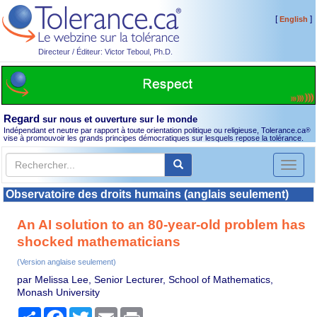
[
]
English
Directeur / Éditeur: Victor Teboul, Ph.D.
Regard
sur nous et ouverture sur le monde
Indépendant et neutre par rapport à toute orientation politique ou religieuse, Tolerance.ca
®
vise à promouvoir les grands principes démocratiques sur lesquels repose la tolérance.
Toggl
naviga
Observatoire des droits humains (anglais seulement)
An AI solution to an 80-year-old problem has
shocked mathematicians
(Version anglaise seulement)
par Melissa Lee, Senior Lecturer, School of Mathematics,
Monash University
Partager
Facebook
Twitter
Email
Print