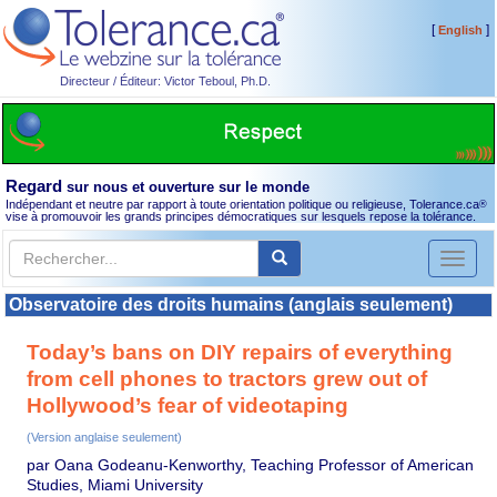
[
]
English
Directeur / Éditeur: Victor Teboul, Ph.D.
Regard
sur nous et ouverture sur le monde
Indépendant et neutre par rapport à toute orientation politique ou religieuse, Tolerance.ca
®
vise à promouvoir les grands principes démocratiques sur lesquels repose la tolérance.
Toggl
naviga
Observatoire des droits humains (anglais seulement)
Today’s bans on DIY repairs of everything
from cell phones to tractors grew out of
Hollywood’s fear of videotaping
(Version anglaise seulement)
par Oana Godeanu-Kenworthy, Teaching Professor of American
Studies, Miami University