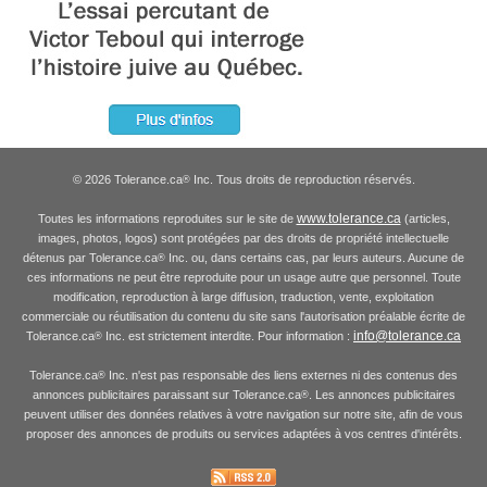
© 2026 Tolerance.ca
Inc. Tous droits de reproduction réservés.
®
www.tolerance.ca
Toutes les informations reproduites sur le site de
(articles,
images, photos, logos) sont protégées par des droits de propriété intellectuelle
détenus par Tolerance.ca
Inc. ou, dans certains cas, par leurs auteurs. Aucune de
®
ces informations ne peut être reproduite pour un usage autre que personnel. Toute
modification, reproduction à large diffusion, traduction, vente, exploitation
commerciale ou réutilisation du contenu du site sans l'autorisation préalable écrite de
info@tolerance.ca
Tolerance.ca
Inc. est strictement interdite. Pour information :
®
Tolerance.ca
Inc. n'est pas responsable des liens externes ni des contenus des
®
annonces publicitaires paraissant sur Tolerance.ca
. Les annonces publicitaires
®
peuvent utiliser des données relatives à votre navigation sur notre site, afin de vous
proposer des annonces de produits ou services adaptées à vos centres d'intérêts.