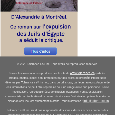
© 2026 Tolerance.ca
Inc. Tous droits de reproduction réservés.
®
www.tolerance.ca
Toutes les informations reproduites sur le site de
(articles,
images, photos, logos) sont protégées par des droits de propriété intellectuelle
détenus par Tolerance.ca
Inc. ou, dans certains cas, par leurs auteurs. Aucune de
®
ces informations ne peut être reproduite pour un usage autre que personnel. Toute
modification, reproduction à large diffusion, traduction, vente, exploitation
commerciale ou réutilisation du contenu du site sans l'autorisation préalable écrite de
info@tolerance.ca
Tolerance.ca
Inc. est strictement interdite. Pour information :
®
Tolerance.ca
Inc. n'est pas responsable des liens externes ni des contenus des
®
annonces publicitaires paraissant sur Tolerance.ca
. Les annonces publicitaires
®