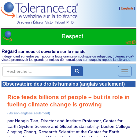
[
]
English
Directeur / Éditeur: Victor Teboul, Ph.D.
Regard
sur nous et ouverture sur le monde
Indépendant et neutre par rapport à toute orientation politique ou religieuse, Tolerance.ca
®
vise à promouvoir les grands principes démocratiques sur lesquels repose la tolérance.
Toggl
naviga
Observatoire des droits humains (anglais seulement)
Rice feeds billions of people – but its role in
fueling climate change is growing
(Version anglaise seulement)
par Hanqin Tian, Director and Institute Professor, Center for
Earth System Science and Global Sustainability, Boston College
Jingting Zhang, Research Scientist at the Center for Earth