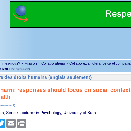
•
•
•
ommes-nous?
Mission
Collaborateurs
Collaborez à Tolerance.ca et combatte
uvrir une session
e des droits humains (anglais seulement)
-harm: responses should focus on social context,
alth
 seulement)
in, Senior Lecturer in Psychology, University of Bath
r
cebook
Twitter
Email
Print