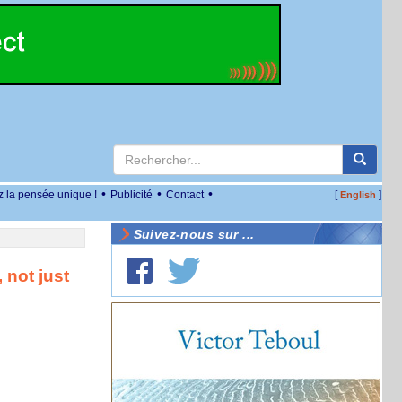
•
•
•
z la pensée unique !
Publicité
Contact
[
]
English
Suivez-nous sur ...
 not just