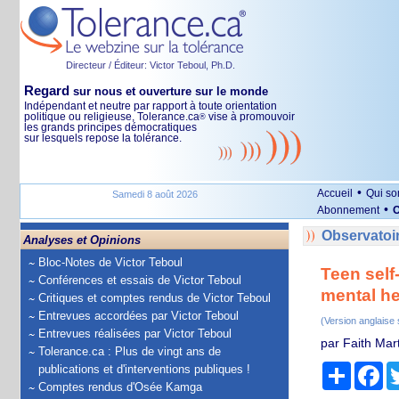
Directeur / Éditeur: Victor Teboul, Ph.D.
Regard
sur nous et ouverture sur le monde
Indépendant et neutre par rapport à toute orientation
politique ou religieuse, Tolerance.ca
vise à promouvoir
®
les grands principes démocratiques
sur lesquels repose la tolérance.
•
Accueil
Qui s
Samedi 8 août 2026
•
Abonnement
O
Observatoir
Analyses et Opinions
Bloc-Notes de Victor Teboul
Teen self
Conférences et essais de Victor Teboul
mental he
Critiques et comptes rendus de Victor Teboul
Entrevues accordées par Victor Teboul
(Version anglaise
Entrevues réalisées par Victor Teboul
par Faith Mart
Tolerance.ca : Plus de vingt ans de
Partage
Fa
publications et d'interventions publiques !
Comptes rendus d'Osée Kamga