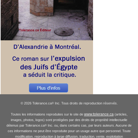
© 2026 Tolerance.ca
Inc. Tous droits de reproduction réservés.
®
www.tolerance.ca
Toutes les informations reproduites sur le site de
(articles,
images, photos, logos) sont protégées par des droits de propriété intellectuelle
détenus par Tolerance.ca
Inc. ou, dans certains cas, par leurs auteurs. Aucune de
®
ces informations ne peut être reproduite pour un usage autre que personnel. Toute
modification, reproduction à large diffusion, traduction, vente, exploitation