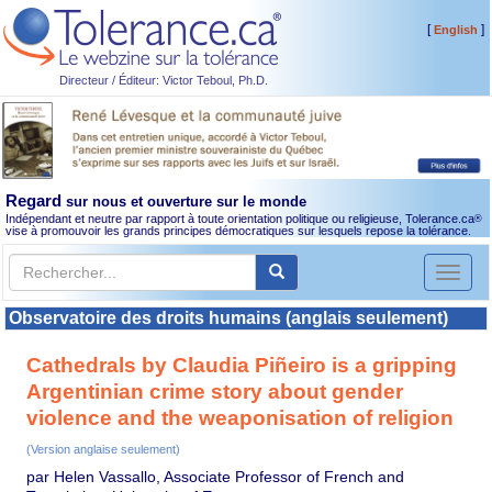
[
]
English
Directeur / Éditeur: Victor Teboul, Ph.D.
Regard
sur nous et ouverture sur le monde
Indépendant et neutre par rapport à toute orientation politique ou religieuse, Tolerance.ca
®
vise à promouvoir les grands principes démocratiques sur lesquels repose la tolérance.
Toggl
naviga
Observatoire des droits humains (anglais seulement)
Cathedrals by Claudia Piñeiro is a gripping
Argentinian crime story about gender
violence and the weaponisation of religion
(Version anglaise seulement)
par Helen Vassallo, Associate Professor of French and