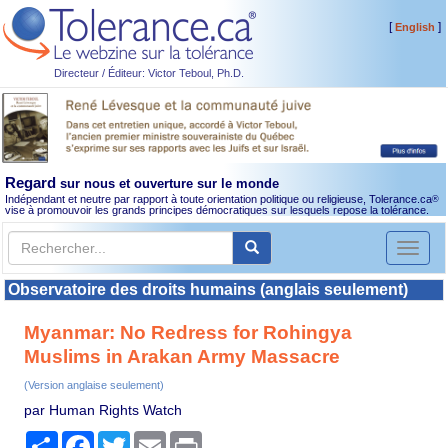
[
]
English
Directeur / Éditeur: Victor Teboul, Ph.D.
Regard
sur nous et ouverture sur le monde
Indépendant et neutre par rapport à toute orientation politique ou religieuse, Tolerance.ca
®
vise à promouvoir les grands principes démocratiques sur lesquels repose la tolérance.
Toggl
naviga
Observatoire des droits humains (anglais seulement)
Myanmar: No Redress for Rohingya
Muslims in Arakan Army Massacre
(Version anglaise seulement)
par Human Rights Watch
Partager
Facebook
Twitter
Email
Print