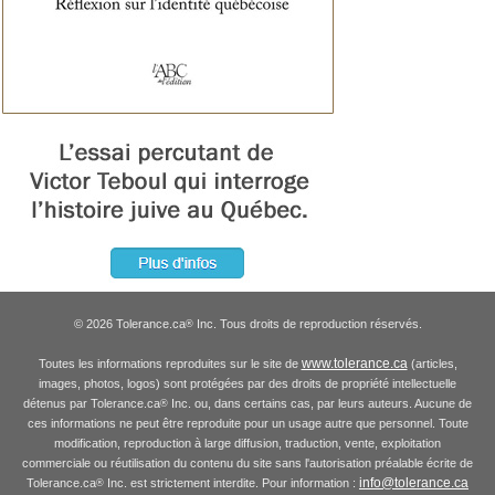
© 2026 Tolerance.ca
Inc. Tous droits de reproduction réservés.
®
www.tolerance.ca
Toutes les informations reproduites sur le site de
(articles,
images, photos, logos) sont protégées par des droits de propriété intellectuelle
détenus par Tolerance.ca
Inc. ou, dans certains cas, par leurs auteurs. Aucune de
®
ces informations ne peut être reproduite pour un usage autre que personnel. Toute
modification, reproduction à large diffusion, traduction, vente, exploitation
commerciale ou réutilisation du contenu du site sans l'autorisation préalable écrite de
info@tolerance.ca
Tolerance.ca
Inc. est strictement interdite. Pour information :
®