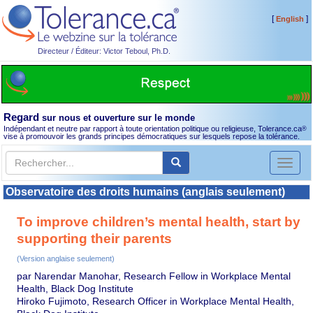
[
]
English
Directeur / Éditeur: Victor Teboul, Ph.D.
Regard
sur nous et ouverture sur le monde
Indépendant et neutre par rapport à toute orientation politique ou religieuse, Tolerance.ca
®
vise à promouvoir les grands principes démocratiques sur lesquels repose la tolérance.
Toggl
naviga
Observatoire des droits humains (anglais seulement)
To improve children’s mental health, start by
supporting their parents
(Version anglaise seulement)
par Narendar Manohar, Research Fellow in Workplace Mental
Health, Black Dog Institute
Hiroko Fujimoto, Research Officer in Workplace Mental Health,