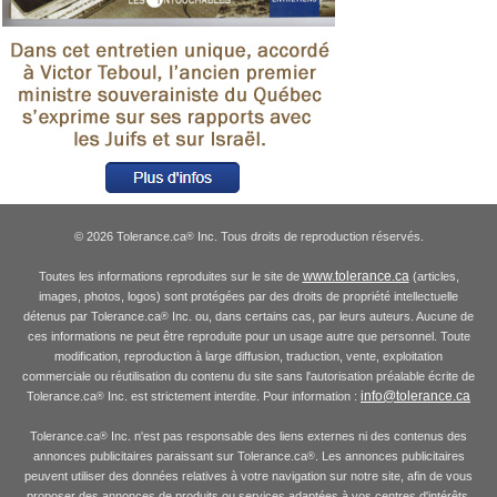
© 2026 Tolerance.ca
Inc. Tous droits de reproduction réservés.
®
www.tolerance.ca
Toutes les informations reproduites sur le site de
(articles,
images, photos, logos) sont protégées par des droits de propriété intellectuelle
détenus par Tolerance.ca
Inc. ou, dans certains cas, par leurs auteurs. Aucune de
®
ces informations ne peut être reproduite pour un usage autre que personnel. Toute
modification, reproduction à large diffusion, traduction, vente, exploitation
commerciale ou réutilisation du contenu du site sans l'autorisation préalable écrite de
info@tolerance.ca
Tolerance.ca
Inc. est strictement interdite. Pour information :
®
Tolerance.ca
Inc. n'est pas responsable des liens externes ni des contenus des
®
annonces publicitaires paraissant sur Tolerance.ca
. Les annonces publicitaires
®
peuvent utiliser des données relatives à votre navigation sur notre site, afin de vous
proposer des annonces de produits ou services adaptées à vos centres d'intérêts.