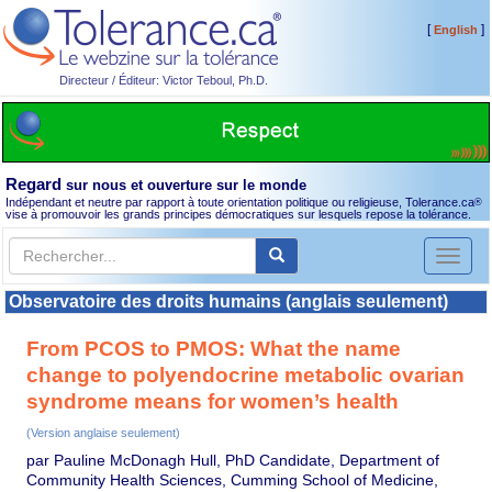
[
]
English
Directeur / Éditeur: Victor Teboul, Ph.D.
Regard
sur nous et ouverture sur le monde
Indépendant et neutre par rapport à toute orientation politique ou religieuse, Tolerance.ca
®
vise à promouvoir les grands principes démocratiques sur lesquels repose la tolérance.
Toggl
naviga
Observatoire des droits humains (anglais seulement)
From PCOS to PMOS: What the name
change to polyendocrine metabolic ovarian
syndrome means for women’s health
(Version anglaise seulement)
par Pauline McDonagh Hull, PhD Candidate, Department of
Community Health Sciences, Cumming School of Medicine,