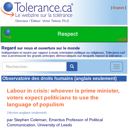
[
]
English
Directeur / Éditeur: Victor Teboul, Ph.D.
Regard
sur nous et ouverture sur le monde
Indépendant et neutre par rapport à toute orientation politique ou religieuse, Tolerance.ca
®
vise à promouvoir les grands principes démocratiques sur lesquels repose la tolérance.
Toggl
naviga
Observatoire des droits humains (anglais seulement)
Labour in crisis: whoever is prime minister,
voters expect politicians to use the
language of populism
(Version anglaise seulement)
par Stephen Coleman, Emeritus Professor of Political
Communication, University of Leeds