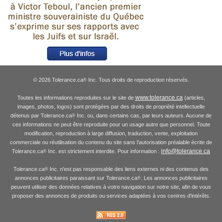
© 2026 Tolerance.ca
Inc. Tous droits de reproduction réservés.
®
www.tolerance.ca
Toutes les informations reproduites sur le site de
(articles,
images, photos, logos) sont protégées par des droits de propriété intellectuelle
détenus par Tolerance.ca
Inc. ou, dans certains cas, par leurs auteurs. Aucune de
®
ces informations ne peut être reproduite pour un usage autre que personnel. Toute
modification, reproduction à large diffusion, traduction, vente, exploitation
commerciale ou réutilisation du contenu du site sans l'autorisation préalable écrite de
info@tolerance.ca
Tolerance.ca
Inc. est strictement interdite. Pour information :
®
Tolerance.ca
Inc. n'est pas responsable des liens externes ni des contenus des
®
annonces publicitaires paraissant sur Tolerance.ca
. Les annonces publicitaires
®
peuvent utiliser des données relatives à votre navigation sur notre site, afin de vous
proposer des annonces de produits ou services adaptées à vos centres d'intérêts.