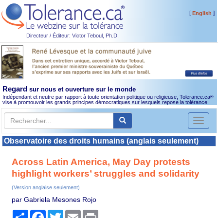
[
]
English
Directeur / Éditeur: Victor Teboul, Ph.D.
Regard
sur nous et ouverture sur le monde
Indépendant et neutre par rapport à toute orientation politique ou religieuse, Tolerance.ca
®
vise à promouvoir les grands principes démocratiques sur lesquels repose la tolérance.
Toggl
naviga
Observatoire des droits humains (anglais seulement)
Across Latin America, May Day protests
highlight workers’ struggles and solidarity
(Version anglaise seulement)
par Gabriela Mesones Rojo
Partager
Facebook
Twitter
Email
Print