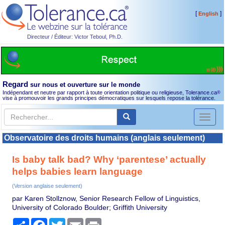
[
]
English
Directeur / Éditeur: Victor Teboul, Ph.D.
Regard
sur nous et ouverture sur le monde
Indépendant et neutre par rapport à toute orientation politique ou religieuse, Tolerance.ca
®
vise à promouvoir les grands principes démocratiques sur lesquels repose la tolérance.
Toggl
naviga
Observatoire des droits humains (anglais seulement)
Is baby talk bad? Why ‘parentese’ actually
helps babies learn language
(Version anglaise seulement)
par Karen Stollznow, Senior Research Fellow of Linguistics,
University of Colorado Boulder; Griffith University
Partager
Facebook
Twitter
Email
Print