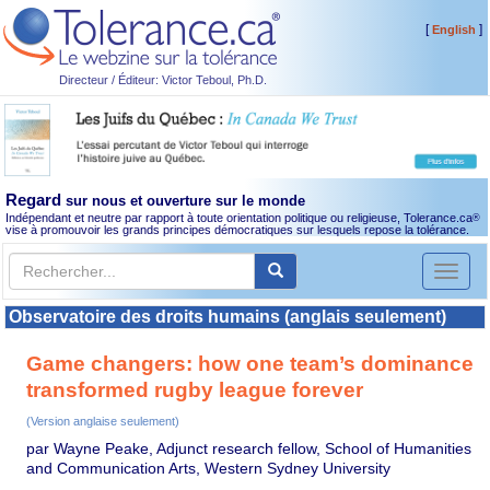
[
]
English
Directeur / Éditeur: Victor Teboul, Ph.D.
Regard
sur nous et ouverture sur le monde
Indépendant et neutre par rapport à toute orientation politique ou religieuse, Tolerance.ca
®
vise à promouvoir les grands principes démocratiques sur lesquels repose la tolérance.
Toggl
naviga
Observatoire des droits humains (anglais seulement)
Game changers: how one team’s dominance
transformed rugby league forever
(Version anglaise seulement)
par Wayne Peake, Adjunct research fellow, School of Humanities
and Communication Arts, Western Sydney University