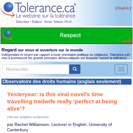
[
]
English
Directeur / Éditeur: Victor Teboul, Ph.D.
Regard
sur nous et ouverture sur le monde
Indépendant et neutre par rapport à toute orientation politique ou religieuse, Tolerance.ca
®
vise à promouvoir les grands principes démocratiques sur lesquels repose la tolérance.
Toggl
naviga
Observatoire des droits humains (anglais seulement)
Yesteryear: is this viral novel’s time
travelling tradwife really ‘perfect at being
alive’?
(Version anglaise seulement)
par Rachel Williamson, Lecturer in English, University of
Canterbury