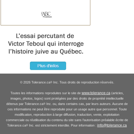
© 2026 Tolerance.ca
Inc. Tous droits de reproduction réservés.
®
www.tolerance.ca
Toutes les informations reproduites sur le site de
(articles,
images, photos, logos) sont protégées par des droits de propriété intellectuelle
détenus par Tolerance.ca
Inc. ou, dans certains cas, par leurs auteurs. Aucune de
®
ces informations ne peut être reproduite pour un usage autre que personnel. Toute
modification, reproduction à large diffusion, traduction, vente, exploitation
commerciale ou réutilisation du contenu du site sans l'autorisation préalable écrite de
info@tolerance.ca
Tolerance.ca
Inc. est strictement interdite. Pour information :
®