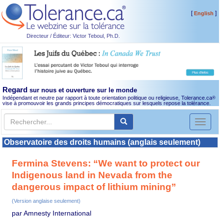
[
]
English
Directeur / Éditeur: Victor Teboul, Ph.D.
Regard
sur nous et ouverture sur le monde
Indépendant et neutre par rapport à toute orientation politique ou religieuse, Tolerance.ca
®
vise à promouvoir les grands principes démocratiques sur lesquels repose la tolérance.
Toggl
naviga
Observatoire des droits humains (anglais seulement)
Fermina Stevens: “We want to protect our
Indigenous land in Nevada from the
dangerous impact of lithium mining”
(Version anglaise seulement)
par Amnesty International