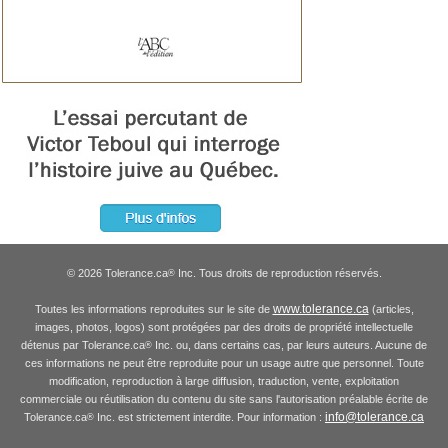
© 2026 Tolerance.ca
Inc. Tous droits de reproduction réservés.
®
www.tolerance.ca
Toutes les informations reproduites sur le site de
(articles,
images, photos, logos) sont protégées par des droits de propriété intellectuelle
détenus par Tolerance.ca
Inc. ou, dans certains cas, par leurs auteurs. Aucune de
®
ces informations ne peut être reproduite pour un usage autre que personnel. Toute
modification, reproduction à large diffusion, traduction, vente, exploitation
commerciale ou réutilisation du contenu du site sans l'autorisation préalable écrite de
info@tolerance.ca
Tolerance.ca
Inc. est strictement interdite. Pour information :
®