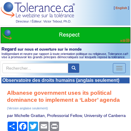
[
]
English
Directeur / Éditeur: Victor Teboul, Ph.D.
Regard
sur nous et ouverture sur le monde
Indépendant et neutre par rapport à toute orientation politique ou religieuse, Tolerance.ca
®
vise à promouvoir les grands principes démocratiques sur lesquels repose la tolérance.
Toggl
naviga
Observatoire des droits humains (anglais seulement)
Albanese government uses its political
dominance to implement a ‘Labor’ agenda
(Version anglaise seulement)
par Michelle Grattan, Professorial Fellow, University of Canberra
Partager
Facebook
Twitter
Email
Print