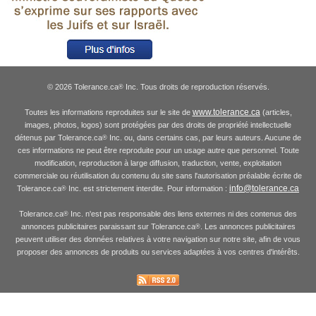
© 2026 Tolerance.ca
Inc. Tous droits de reproduction réservés.
®
www.tolerance.ca
Toutes les informations reproduites sur le site de
(articles,
images, photos, logos) sont protégées par des droits de propriété intellectuelle
détenus par Tolerance.ca
Inc. ou, dans certains cas, par leurs auteurs. Aucune de
®
ces informations ne peut être reproduite pour un usage autre que personnel. Toute
modification, reproduction à large diffusion, traduction, vente, exploitation
commerciale ou réutilisation du contenu du site sans l'autorisation préalable écrite de
info@tolerance.ca
Tolerance.ca
Inc. est strictement interdite. Pour information :
®
Tolerance.ca
Inc. n'est pas responsable des liens externes ni des contenus des
®
annonces publicitaires paraissant sur Tolerance.ca
. Les annonces publicitaires
®
peuvent utiliser des données relatives à votre navigation sur notre site, afin de vous
proposer des annonces de produits ou services adaptées à vos centres d'intérêts.