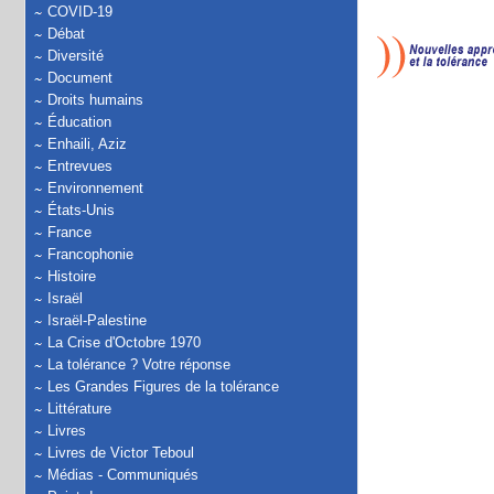
COVID-19
Débat
Diversité
Document
Droits humains
Éducation
Enhaili, Aziz
Entrevues
Environnement
États-Unis
France
Francophonie
Histoire
Israël
Israël-Palestine
La Crise d'Octobre 1970
La tolérance ? Votre réponse
Les Grandes Figures de la tolérance
Littérature
Livres
Livres de Victor Teboul
Médias - Communiqués