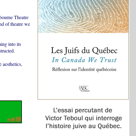
lbourne Theatre
nd of theatre we
ing into its
tructed.
 aesthetics,