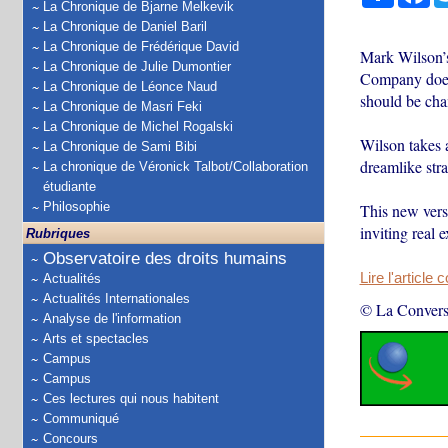
La Chronique de Bjarne Melkevik
La Chronique de Daniel Baril
La Chronique de Frédérique David
Mark Wilson’s
La Chronique de Julie Dumontier
Company doesn’
La Chronique de Léonce Naud
should be ch
La Chronique de Masri Feki
La Chronique de Michel Rogalski
Wilson takes a
La Chronique de Sami Bibi
dreamlike str
La chronique de Véronick Talbot/Collaboration
étudiante
Philosophie
This new vers
inviting real 
Rubriques
Observatoire des droits humains
Lire l'article 
Actualités
Actualités Internationales
© La Convers
Analyse de l'information
Arts et spectacles
Campus
Campus
Ces lectures qui nous habitent
Communiqué
Concours