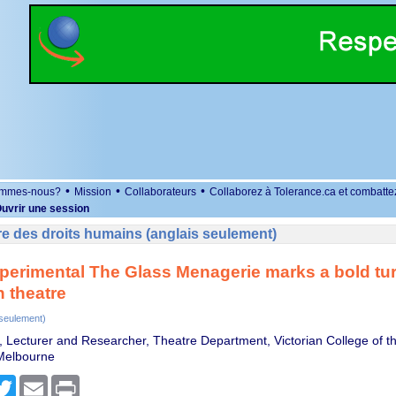
•
•
•
ommes-nous?
Mission
Collaborateurs
Collaborez à Tolerance.ca et combatte
uvrir une session
e des droits humains (anglais seulement)
perimental The Glass Menagerie marks a bold tur
n theatre
 seulement)
, Lecturer and Researcher, Theatre Department, Victorian College of th
 Melbourne
r
cebook
Twitter
Email
Print