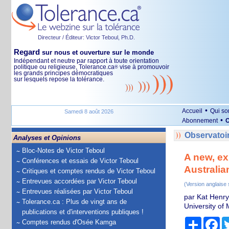
Directeur / Éditeur: Victor Teboul, Ph.D.
Regard
sur nous et ouverture sur le monde
Indépendant et neutre par rapport à toute orientation
politique ou religieuse, Tolerance.ca
vise à promouvoir
®
les grands principes démocratiques
sur lesquels repose la tolérance.
•
Accueil
Qui s
Samedi 8 août 2026
•
Abonnement
O
Observatoir
Analyses et Opinions
Bloc-Notes de Victor Teboul
A new, ex
Conférences et essais de Victor Teboul
Australia
Critiques et comptes rendus de Victor Teboul
Entrevues accordées par Victor Teboul
(Version anglaise
Entrevues réalisées par Victor Teboul
par Kat Henry
Tolerance.ca : Plus de vingt ans de
University of
publications et d'interventions publiques !
Partage
Fa
Comptes rendus d'Osée Kamga