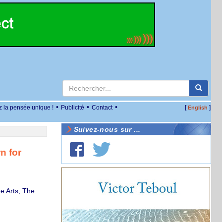
•
•
•
z la pensée unique !
Publicité
Contact
[
]
English
Suivez-nous sur ...
n for
e Arts, The