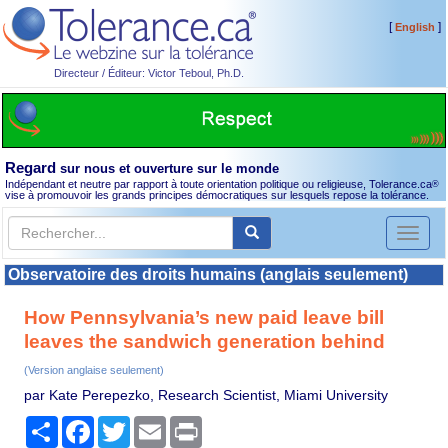
[
]
English
Directeur / Éditeur: Victor Teboul, Ph.D.
Regard
sur nous et ouverture sur le monde
Indépendant et neutre par rapport à toute orientation politique ou religieuse, Tolerance.ca
®
vise à promouvoir les grands principes démocratiques sur lesquels repose la tolérance.
Toggl
naviga
Observatoire des droits humains (anglais seulement)
How Pennsylvania’s new paid leave bill
leaves the sandwich generation behind
(Version anglaise seulement)
par Kate Perepezko, Research Scientist, Miami University
Partager
Facebook
Twitter
Email
Print