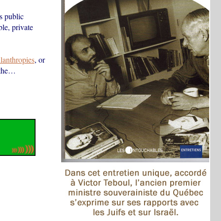
s public
le, private
lanthropies
, or
f the…