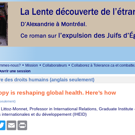
•
•
•
ommes-nous?
Mission
Collaborateurs
Collaborez à Tolerance.ca et combatte
uvrir une session
e des droits humains (anglais seulement)
opy is reshaping global health. Here’s how
 seulement)
Littoz-Monnet, Professor in International Relations, Graduate Institute –
 internationales et du développement (IHEID)
r
cebook
Twitter
Email
Print