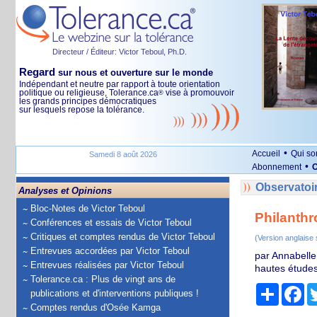
Directeur / Éditeur: Victor Teboul, Ph.D.
Regard
sur nous et ouverture sur le monde
Indépendant et neutre par rapport à toute orientation
politique ou religieuse, Tolerance.ca
vise à promouvoir
®
les grands principes démocratiques
sur lesquels repose la tolérance.
•
Accueil
Qui s
Samedi 8 août 2026
•
Abonnement
O
Observatoir
Analyses et Opinions
Bloc-Notes de Victor Teboul
Philanthr
Conférences et essais de Victor Teboul
Critiques et comptes rendus de Victor Teboul
(Version anglaise
Entrevues accordées par Victor Teboul
par Annabelle 
Entrevues réalisées par Victor Teboul
hautes études
Tolerance.ca : Plus de vingt ans de
Partage
Fa
publications et d'interventions publiques !
Comptes rendus d'Osée Kamga