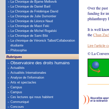
La Chronique de Bjarne Melkevik
La Chronique de Daniel Baril
Over the past
La Chronique de Frédérique David
funding for i
La Chronique de Julie Dumontier
philanthropy 
La Chronique de Léonce Naud
La Chronique de Masri Feki
It is well kno
La Chronique de Michel Rogalski
the
Chan Zucke
La Chronique de Sami Bibi
La chronique de Véronick Talbot/Collaboration
étudiante
Lire l'article 
Philosophie
© La Convers
Rubriques
Observatoire des droits humains
Actualités
Actualités Internationales
Analyse de l'information
Arts et spectacles
Campus
Campus
Ces lectures qui nous habitent
Communiqué
Concours