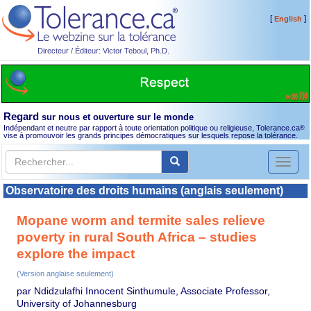
[
]
English
Directeur / Éditeur: Victor Teboul, Ph.D.
Regard
sur nous et ouverture sur le monde
Indépendant et neutre par rapport à toute orientation politique ou religieuse, Tolerance.ca
®
vise à promouvoir les grands principes démocratiques sur lesquels repose la tolérance.
Toggl
naviga
Observatoire des droits humains (anglais seulement)
Mopane worm and termite sales relieve
poverty in rural South Africa – studies
explore the impact
(Version anglaise seulement)
par Ndidzulafhi Innocent Sinthumule, Associate Professor,
University of Johannesburg