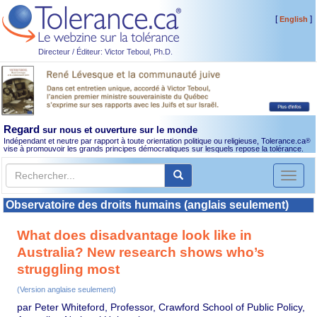
[
]
English
Directeur / Éditeur: Victor Teboul, Ph.D.
Regard
sur nous et ouverture sur le monde
Indépendant et neutre par rapport à toute orientation politique ou religieuse, Tolerance.ca
®
vise à promouvoir les grands principes démocratiques sur lesquels repose la tolérance.
Toggl
naviga
Observatoire des droits humains (anglais seulement)
What does disadvantage look like in
Australia? New research shows who’s
struggling most
(Version anglaise seulement)
par Peter Whiteford, Professor, Crawford School of Public Policy,