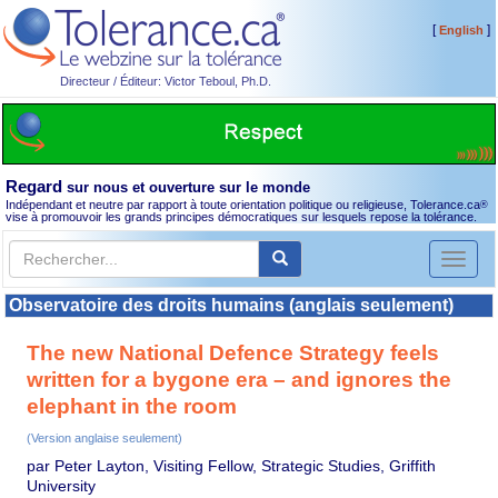
[
]
English
Directeur / Éditeur: Victor Teboul, Ph.D.
Regard
sur nous et ouverture sur le monde
Indépendant et neutre par rapport à toute orientation politique ou religieuse, Tolerance.ca
®
vise à promouvoir les grands principes démocratiques sur lesquels repose la tolérance.
Toggl
naviga
Observatoire des droits humains (anglais seulement)
The new National Defence Strategy feels
written for a bygone era – and ignores the
elephant in the room
(Version anglaise seulement)
par Peter Layton, Visiting Fellow, Strategic Studies, Griffith
University