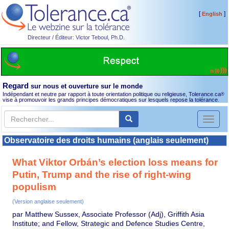
[
]
English
Directeur / Éditeur: Victor Teboul, Ph.D.
Regard
sur nous et ouverture sur le monde
Indépendant et neutre par rapport à toute orientation politique ou religieuse, Tolerance.ca
®
vise à promouvoir les grands principes démocratiques sur lesquels repose la tolérance.
Toggl
naviga
Observatoire des droits humains (anglais seulement)
What Viktor Orbán’s election loss means for
Putin, Trump and the rise of right-wing
populism
(Version anglaise seulement)
par Matthew Sussex, Associate Professor (Adj), Griffith Asia
Institute; and Fellow, Strategic and Defence Studies Centre,