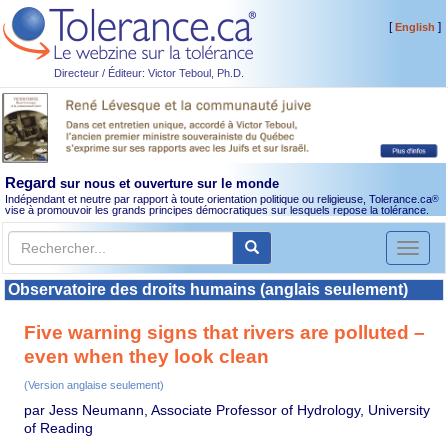
[
]
English
Directeur / Éditeur: Victor Teboul, Ph.D.
Regard
sur nous et ouverture sur le monde
Indépendant et neutre par rapport à toute orientation politique ou religieuse, Tolerance.ca
®
vise à promouvoir les grands principes démocratiques sur lesquels repose la tolérance.
Toggl
naviga
Observatoire des droits humains (anglais seulement)
Five warning signs that rivers are polluted –
even when they look clean
(Version anglaise seulement)
par Jess Neumann, Associate Professor of Hydrology, University
of Reading