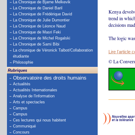
La Chronique de Bjarne Melkevik
La Chronique de Daniel Baril
Kenya devol
La Chronique de Frédérique David
trend in whic
La Chronique de Julie Dumontier
decisions mad
La Chronique de Léonce Naud
La Chronique de Masri Feki
The logic was
La Chronique de Michel Rogalski
La Chronique de Sami Bibi
La chronique de Véronick Talbot/Collaboration
Lire l'article 
étudiante
© La Convers
Philosophie
Rubriques
Observatoire des droits humains
Actualités
Actualités Internationales
Analyse de l'information
Arts et spectacles
Campus
Campus
Ces lectures qui nous habitent
Communiqué
Concours