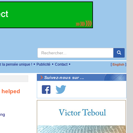
•
•
•
z la pensée unique !
Publicité
Contact
[
]
English
Suivez-nous sur ...
s helped
ing