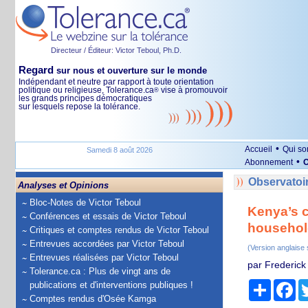
Directeur / Éditeur: Victor Teboul, Ph.D.
Regard
sur nous et ouverture sur le monde
Indépendant et neutre par rapport à toute orientation
politique ou religieuse, Tolerance.ca
vise à promouvoir
®
les grands principes démocratiques
sur lesquels repose la tolérance.
•
Accueil
Qui s
Samedi 8 août 2026
•
Abonnement
O
Observatoir
Analyses et Opinions
Bloc-Notes de Victor Teboul
Kenya’s c
Conférences et essais de Victor Teboul
househol
Critiques et comptes rendus de Victor Teboul
Entrevues accordées par Victor Teboul
(Version anglaise
Entrevues réalisées par Victor Teboul
par Frederick
Tolerance.ca : Plus de vingt ans de
Partage
Fa
publications et d'interventions publiques !
Comptes rendus d'Osée Kamga