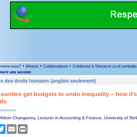
•
•
•
ommes-nous?
Mission
Collaborateurs
Collaborez à Tolerance.ca et combatte
uvrir une session
e des droits humains (anglais seulement)
ounties get budgets to undo inequality – how it’
ds
 seulement)
 Kibon Changwony, Lecturer in Accounting & Finance, University of Stirl
r
cebook
Twitter
Email
Print