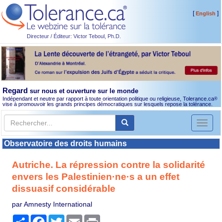
[
]
English
Directeur / Éditeur: Victor Teboul, Ph.D.
Regard
sur nous et ouverture sur le monde
Indépendant et neutre par rapport à toute orientation politique ou religieuse, Tolerance.ca
®
vise à promouvoir les grands principes démocratiques sur lesquels repose la tolérance.
Toggl
naviga
Observatoire des droits humains
Autriche. La répression contre la solidarité
envers les Palestinien·ne·s a un effet
dissuasif considérable
par Amnesty International
Partager
Facebook
Twitter
Email
Print