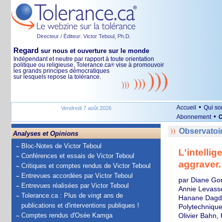
Directeur / Éditeur: Victor Teboul, Ph.D.
Regard
sur nous et ouverture sur le monde
Indépendant et neutre par rapport à toute orientation
politique ou religieuse, Tolerance.ca
vise à promouvoir
®
les grands principes démocratiques
sur lesquels repose la tolérance.
•
Accueil
Qui s
Vendredi 7 août 2026
•
Abonnement
O
Observatoi
Analyses et Opinions
Bloc-Notes de Victor Teboul
L'intelli
Conférences et essais de Victor Teboul
aggraver.
Critiques et comptes rendus de Victor Teboul
Entrevues accordées par Victor Teboul
par Diane Go
Entrevues réalisées par Victor Teboul
Annie Levasse
Tolerance.ca : Plus de vingt ans de
Hanane Dagdo
publications et d'interventions publiques !
Polytechnique
Comptes rendus d'Osée Kamga
Olivier Bahn,