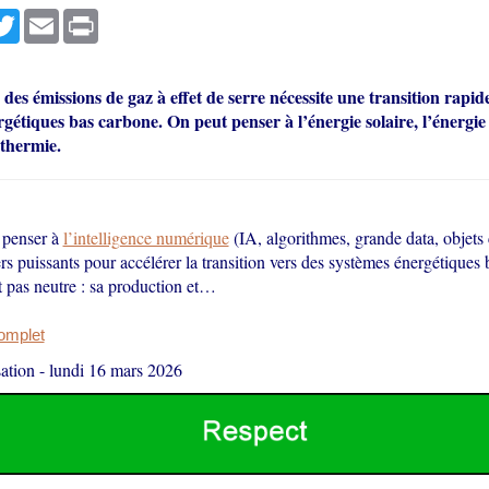
r
cebook
Twitter
Email
Print
des émissions de gaz à effet de serre nécessite une transition rapid
gétiques bas carbone. On peut penser à l’énergie solaire, l’énergie
othermie.
 penser à
l’intelligence numérique
(IA, algorithmes, grande data, objets 
ers puissants pour accélérer la transition vers des systèmes énergétiques
t pas neutre : sa production et…
complet
ation
-
lundi 16 mars 2026