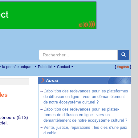
•
•
•
z la pensée unique !
Publicité
Contact
[
]
English
Aussi
~
L’abolition des redevances pour les plateformes
les
de diffusion en ligne : vers un démantèlement
de notre écosystème culturel ?
~
L’abolition des redevances pour les plates-
formes de diffusion en ligne : vers un
périeure (ÉTS)
démantèlement de notre écosystème culturel ?
iel,
~
Vérité, justice, réparations : les clés d’une paix
durable