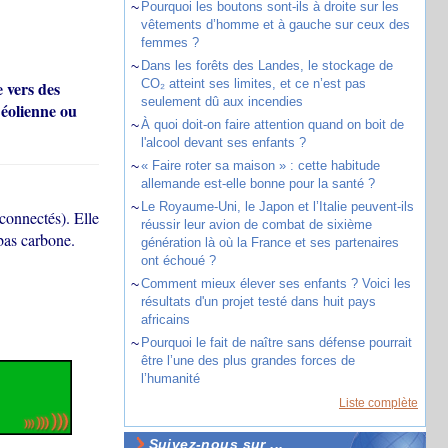
~
Pourquoi les boutons sont-ils à droite sur les
vêtements d’homme et à gauche sur ceux des
femmes ?
~
Dans les forêts des Landes, le stockage de
CO₂ atteint ses limites, et ce n’est pas
e vers des
seulement dû aux incendies
 éolienne ou
~
À quoi doit-on faire attention quand on boit de
l'alcool devant ses enfants ?
~
« Faire roter sa maison » : cette habitude
allemande est-elle bonne pour la santé ?
~
Le Royaume-Uni, le Japon et l’Italie peuvent-ils
connectés). Elle
réussir leur avion de combat de sixième
 bas carbone.
génération là où la France et ses partenaires
ont échoué ?
~
Comment mieux élever ses enfants ? Voici les
résultats d'un projet testé dans huit pays
africains
~
Pourquoi le fait de naître sans défense pourrait
être l’une des plus grandes forces de
l’humanité
Liste complète
Suivez-nous sur ...