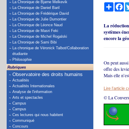
La Chronique de Bjarne Melkevik
Partage
Fa
La Chronique de Daniel Baril
La Chronique de Frédérique David
La Chronique de Julie Dumontier
La réduction 
La Chronique de Léonce Naud
La Chronique de Masri Feki
systèmes éner
La Chronique de Michel Rogalski
encore la gé
La Chronique de Sami Bibi
La chronique de Véronick Talbot/Collaboration
étudiante
Philosophie
On peut aussi
Rubriques
offre des levi
Observatoire des droits humains
Mais elle n’es
Actualités
Actualités Internationales
Lire l'article 
Analyse de l'information
© La Convers
Arts et spectacles
Campus
Campus
Ces lectures qui nous habitent
Communiqué
Concours